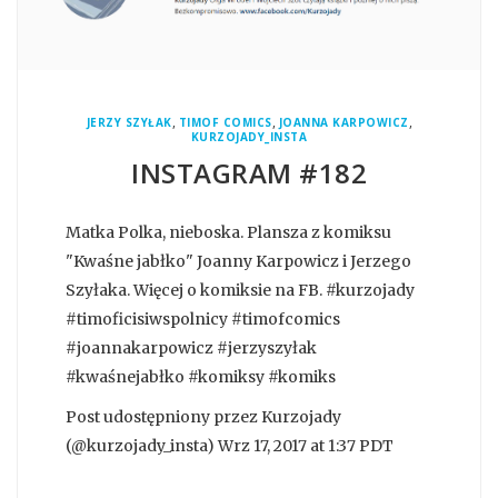
,
,
,
JERZY SZYŁAK
TIMOF COMICS
JOANNA KARPOWICZ
KURZOJADY_INSTA
INSTAGRAM #182
Matka Polka, nieboska. Plansza z komiksu
"Kwaśne jabłko" Joanny Karpowicz i Jerzego
Szyłaka. Więcej o komiksie na FB. #kurzojady
#timoficisiwspolnicy #timofcomics
#joannakarpowicz #jerzyszyłak
#kwaśnejabłko #komiksy #komiks
Post udostępniony przez Kurzojady
(@kurzojady_insta) Wrz 17, 2017 at 1:37 PDT