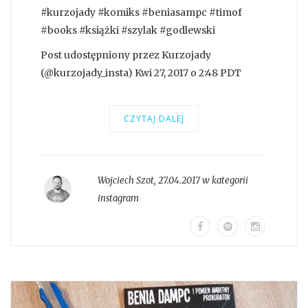
#kurzojady #komiks #beniasampc #timof
#books #książki #szylak #godlewski
Post udostępniony przez Kurzojady
(@kurzojady_insta) Kwi 27, 2017 o 2:48 PDT
CZYTAJ DALEJ
Wojciech Szot
,
27.04.2017 w kategorii
instagram