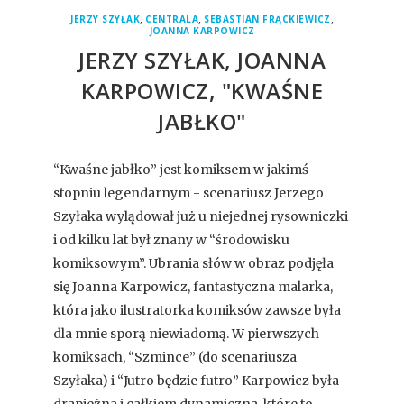
,
,
,
JERZY SZYŁAK
CENTRALA
SEBASTIAN FRĄCKIEWICZ
JOANNA KARPOWICZ
JERZY SZYŁAK, JOANNA
KARPOWICZ, "KWAŚNE
JABŁKO"
“Kwaśne jabłko” jest komiksem w jakimś
stopniu legendarnym - scenariusz Jerzego
Szyłaka wylądował już u niejednej rysowniczki
i od kilku lat był znany w “środowisku
komiksowym”. Ubrania słów w obraz podjęła
się Joanna Karpowicz, fantastyczna malarka,
która jako ilustratorka komiksów zawsze była
dla mnie sporą niewiadomą. W pierwszych
komiksach, “Szmince” (do scenariusza
Szyłaka) i “Jutro będzie futro” Karpowicz była
drapieżna i całkiem dynamiczna, które to