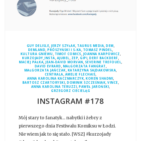
,
,
,
,
GUY DELISLE
JERZY SZYŁAK
TAURUS MEDIA
DEM
,
,
,
DEMLAND
PRÓSZYŃSKI I S-KA
TOMASZ PINDEL
,
,
,
KULTURA GNIEWU
TIMOF COMICS
JOANNA KARPOWICZ
,
,
,
,
,
KURZOJADY_INSTA
AJUBEL
ZEP
GIPI
DERF BACKDERF
,
,
,
MACIEJ PAŁKA
JEAN-DAVID MORVAN
SEVERINE TREFOUEL
,
,
DAVID EVRARD
MAŁGORZATA FANGRAT
,
,
MAŁGORZATA JAŃCZAK
KATARZYNA SAJDAKOWSKA
,
,
CENTRALA
AMELIE FLECHAIS
,
,
ANNA KAROLINA KACZMARCZYK
KOREN SHADMI
,
,
,
BARTOSZ CZARTORYSKI
DOMINIK SZCZEŚNIAK
VINCE
,
,
ANNA KAROLINA TERUZZI
PAWEŁ JAROŃSKI
GRZEGORZ CIECIELĄG
INSTAGRAM #178
Mój stary to fanatyk... nabytki i żebry z
pierwszego dnia Festiwalu Komiksu w Łodzi.
Nie wiem jak to się stało. [WSZ] #kurzojady