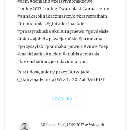
#dem #demland #zeszytykomiksowe
#mfkig2017 #mfkig #warchlaki #annakrzton
#annakarolinakaczmarczyk #krzysztofhain
#timofcomics #gipi #derfbackderf
#proszynskiiska #kulturagniewu #guydelisle
#tako #ajubel #pawełjaroński #jaronizmy
#jerzyszyłak #joannakarpowicz #vince #zep
#maciejpałka #melon #anubis #centrala
#korenshadmi #jeandavidmorvan
Post udostępniony przez Kurzojady
(@kurzojady_insta) Wrz 15, 2017 at 9:46 PDT
CZYTAJ DALEJ
Wojciech Szot
,
15.09.2017 w kategorii