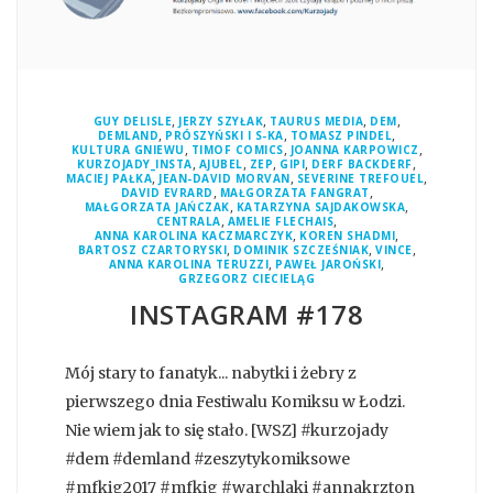
,
,
,
,
GUY DELISLE
JERZY SZYŁAK
TAURUS MEDIA
DEM
,
,
,
DEMLAND
PRÓSZYŃSKI I S-KA
TOMASZ PINDEL
,
,
,
KULTURA GNIEWU
TIMOF COMICS
JOANNA KARPOWICZ
,
,
,
,
,
KURZOJADY_INSTA
AJUBEL
ZEP
GIPI
DERF BACKDERF
,
,
,
MACIEJ PAŁKA
JEAN-DAVID MORVAN
SEVERINE TREFOUEL
,
,
DAVID EVRARD
MAŁGORZATA FANGRAT
,
,
MAŁGORZATA JAŃCZAK
KATARZYNA SAJDAKOWSKA
,
,
CENTRALA
AMELIE FLECHAIS
,
,
ANNA KAROLINA KACZMARCZYK
KOREN SHADMI
,
,
,
BARTOSZ CZARTORYSKI
DOMINIK SZCZEŚNIAK
VINCE
,
,
ANNA KAROLINA TERUZZI
PAWEŁ JAROŃSKI
GRZEGORZ CIECIELĄG
INSTAGRAM #178
Mój stary to fanatyk... nabytki i żebry z
pierwszego dnia Festiwalu Komiksu w Łodzi.
Nie wiem jak to się stało. [WSZ] #kurzojady
#dem #demland #zeszytykomiksowe
#mfkig2017 #mfkig #warchlaki #annakrzton