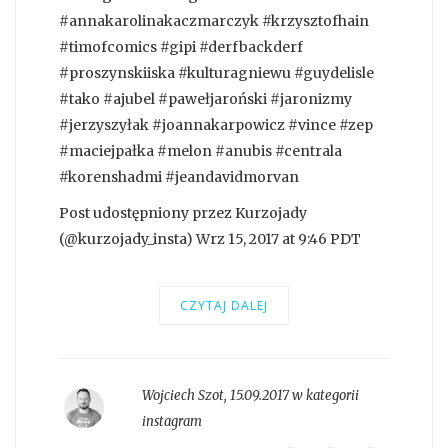
#annakarolinakaczmarczyk #krzysztofhain
#timofcomics #gipi #derfbackderf
#proszynskiiska #kulturagniewu #guydelisle
#tako #ajubel #pawełjaroński #jaronizmy
#jerzyszyłak #joannakarpowicz #vince #zep
#maciejpałka #melon #anubis #centrala
#korenshadmi #jeandavidmorvan
Post udostępniony przez Kurzojady
(@kurzojady_insta) Wrz 15, 2017 at 9:46 PDT
CZYTAJ DALEJ
Wojciech Szot
,
15.09.2017 w kategorii
instagram