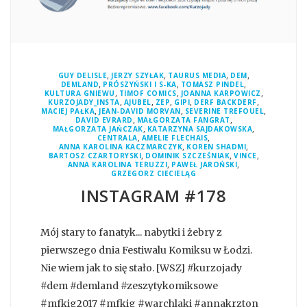
,
,
,
,
GUY DELISLE
JERZY SZYŁAK
TAURUS MEDIA
DEM
,
,
,
DEMLAND
PRÓSZYŃSKI I S-KA
TOMASZ PINDEL
,
,
,
KULTURA GNIEWU
TIMOF COMICS
JOANNA KARPOWICZ
,
,
,
,
,
KURZOJADY_INSTA
AJUBEL
ZEP
GIPI
DERF BACKDERF
,
,
,
MACIEJ PAŁKA
JEAN-DAVID MORVAN
SEVERINE TREFOUEL
,
,
DAVID EVRARD
MAŁGORZATA FANGRAT
,
,
MAŁGORZATA JAŃCZAK
KATARZYNA SAJDAKOWSKA
,
,
CENTRALA
AMELIE FLECHAIS
,
,
ANNA KAROLINA KACZMARCZYK
KOREN SHADMI
,
,
,
BARTOSZ CZARTORYSKI
DOMINIK SZCZEŚNIAK
VINCE
,
,
ANNA KAROLINA TERUZZI
PAWEŁ JAROŃSKI
GRZEGORZ CIECIELĄG
INSTAGRAM #178
Mój stary to fanatyk... nabytki i żebry z
pierwszego dnia Festiwalu Komiksu w Łodzi.
Nie wiem jak to się stało. [WSZ] #kurzojady
#dem #demland #zeszytykomiksowe
#mfkig2017 #mfkig #warchlaki #annakrzton