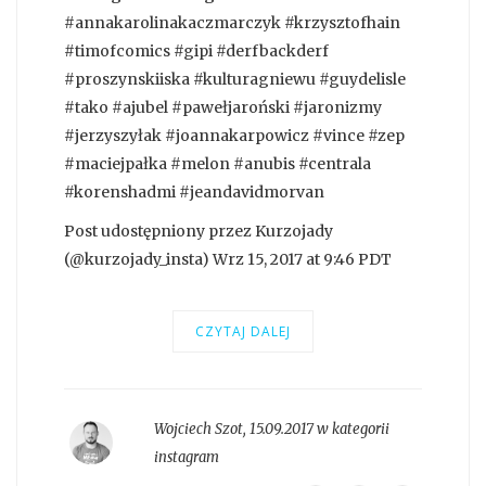
#annakarolinakaczmarczyk #krzysztofhain
#timofcomics #gipi #derfbackderf
#proszynskiiska #kulturagniewu #guydelisle
#tako #ajubel #pawełjaroński #jaronizmy
#jerzyszyłak #joannakarpowicz #vince #zep
#maciejpałka #melon #anubis #centrala
#korenshadmi #jeandavidmorvan
Post udostępniony przez Kurzojady
(@kurzojady_insta) Wrz 15, 2017 at 9:46 PDT
CZYTAJ DALEJ
Wojciech Szot
,
15.09.2017 w kategorii
instagram