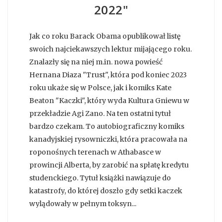
2022"
Jak co roku Barack Obama opublikował listę
swoich najciekawszych lektur mijającego roku.
Znalazły się na niej m.in. nowa powieść
Hernana Diaza "Trust", która pod koniec 2023
roku ukaże się w Polsce, jak i komiks Kate
Beaton "Kaczki", który wyda Kultura Gniewu w
przekładzie Agi Zano. Na ten ostatni tytuł
bardzo czekam. To autobiograficzny komiks
kanadyjskiej rysowniczki, która pracowała na
roponośnych terenach w Athabasce w
prowincji Alberta, by zarobić na spłatę kredytu
studenckiego. Tytuł książki nawiązuje do
katastrofy, do której doszło gdy setki kaczek
wylądowały w pełnym toksyn...