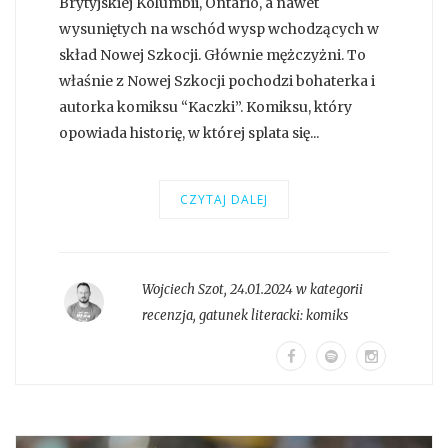
Brytyjskiej Kolumbii, Ontario, a nawet
wysuniętych na wschód wysp wchodzących w
skład Nowej Szkocji. Głównie mężczyżni. To
właśnie z Nowej Szkocji pochodzi bohaterka i
autorka komiksu “Kaczki”. Komiksu, który
opowiada historię, w której splata się...
CZYTAJ DALEJ
Wojciech Szot
,
24.01.2024 w kategorii
recenzja
, gatunek literacki:
komiks