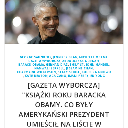
,
,
,
GEORGE SAUNDERS
JENNIFER EGAN
MICHELLE OBAMA
,
,
GAZETA WYBORCZA
ABDULRAZAK GURNAH
,
,
,
BARACK OBAMA
HERNAN DIAZ
EMILY ST. JOHN MANDEL
,
,
NAMWALI SERPELL
JESSAMINE CHAN
,
,
CHARMAINE WILKERSON
STACY SCHIFF
KULTURA GNIEWU
,
,
,
,
KATE BEATON
AGA ZANO
IMANI PERRY
ED YONG
[GAZETA WYBORCZA]
"KSIĄŻKI ROKU BARACKA
OBAMY. CO BYŁY
AMERYKAŃSKI PREZYDENT
UMIEŚCIŁ NA LIŚCIE W