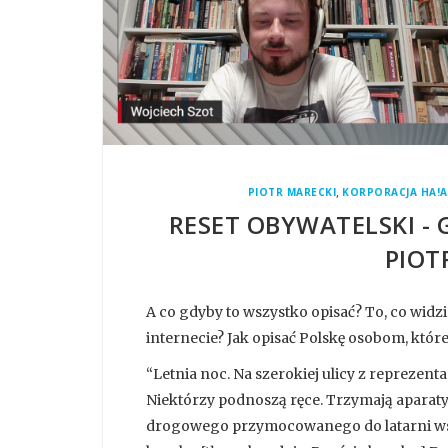
,
PIOTR MARECKI
KORPORACJA HA!
RESET OBYWATELSKI - G
PIOT
A co gdyby to wszystko opisać? To, co widzim
internecie? Jak opisać Polskę osobom, które 
“Letnia noc. Na szerokiej ulicy z reprezen
Niektórzy podnoszą ręce. Trzymają aparaty,
drogowego przymocowanego do latarni wsp