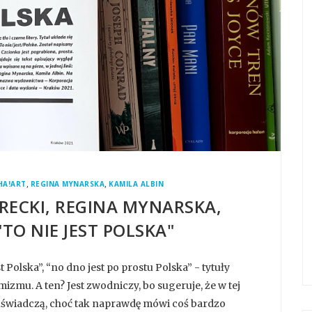
,
,
HA!ART
REGINA MYNARSKA
KAMILA ALBIN
ARECKI, REGINA MYNARSKA,
"TO NIE JEST POLSKA"
st Polska”, “no dno jest po prostu Polska” - tytuły
izmu. A ten? Jest zwodniczy, bo sugeruje, że w tej
ie uświadczą, choć tak naprawdę mówi coś bardzo