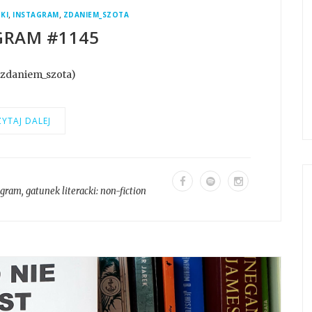
,
,
KI
INSTAGRAM
ZDANIEM_SZOTA
GRAM #1145
@zdaniem_szota)
YTAJ DALEJ
agram
, gatunek literacki:
non-fiction