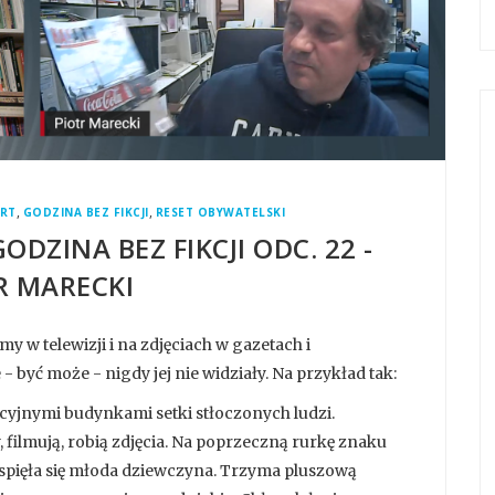
,
,
ART
GODZINA BEZ FIKCJI
RESET OBYWATELSKI
ODZINA BEZ FIKCJI ODC. 22 -
R MARECKI
y w telewizji i na zdjęciach w gazetach i
- być może - nigdy jej nie widziały. Na przykład tak:
tacyjnymi budynkami setki stłoczonych ludzi.
 filmują, robią zdjęcia. Na poprzeczną rurkę znaku
ięła się młoda dziewczyna. Trzyma pluszową