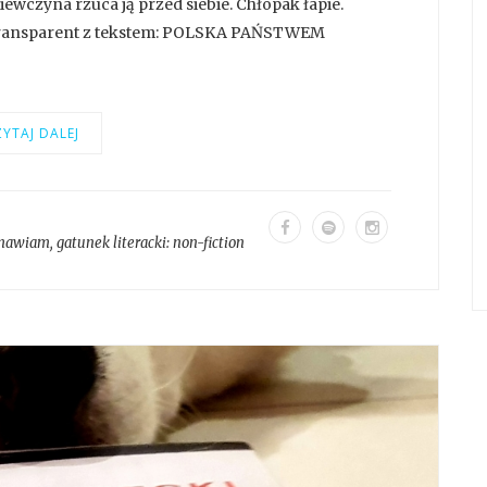
iewczyna rzuca ją przed siebie. Chłopak łapie.
 transparent z tekstem: POLSKA PAŃSTWEM
YTAJ DALEJ
mawiam
, gatunek literacki:
non-fiction