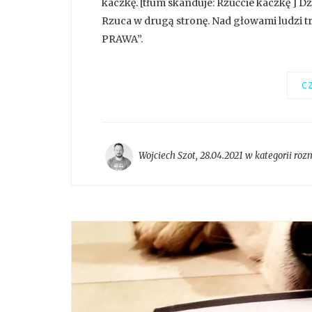
kaczkę. [tłum skanduje: Rzućcie kaczkę ] Dz
Rzuca w drugą stronę. Nad głowami ludzi
PRAWA”.
CZ
Wojciech Szot
,
28.04.2021 w kategorii
roz