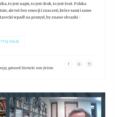
ka, to jest napis, to jest druk, to jest font. Polska
e, ale też bez emocji i znaczeń, które sami i same
Marecki wpadł na pomysł, by znane obrazki -
YTAJ DALEJ
nzja
, gatunek literacki:
non-fiction