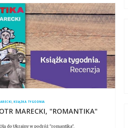
,
ARECKI
KSIĄŻKA TYGODNIA
IOTR MARECKI, "ROMANTIKA"
 Olą do Ukrainy w podróż "romantika".