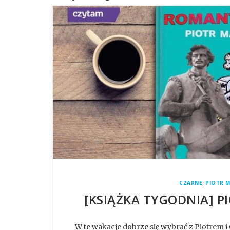
,
CZARNE
PIOTR M
[KSIĄŻKA TYGODNIA] P
W te wakacje dobrze się wybrać z Piotrem i