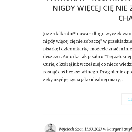
NIGDY WIĘCEJ CIĘ NIE
CHA
Już za kilka dni* nowa - długo wyczekiwan
nigdy więcej cię nie zobaczę” w przekładzi
pisarkę i dziennikarkę, możecie znać m.in. z 
deszczu". Autorka tak pisała o "Tej żałosnej
Curie, o której już wcześniej co nieco wiedzi
rosnąć coś bezkształtnego. Pragnienie opow
żeby użyć jej życia jako idealnej miary,...
CZ
Wojciech Szot
,
15.03.2023 w kategorii
arty