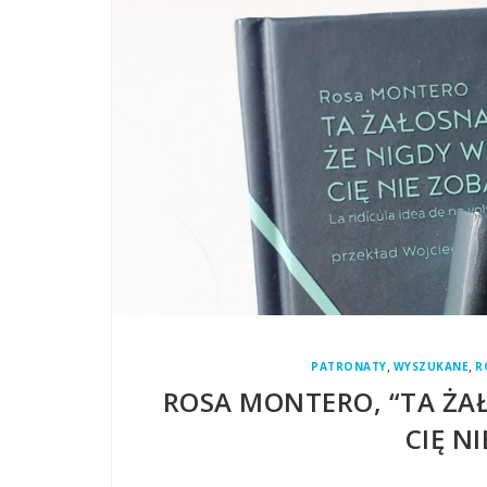
,
,
PATRONATY
WYSZUKANE
R
ROSA MONTERO, “TA ŻAŁ
CIĘ N