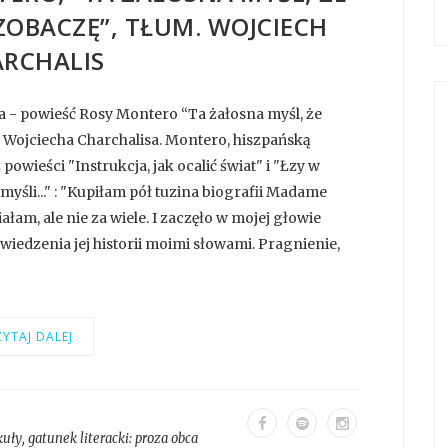
 ZOBACZĘ”, TŁUM. WOJCIECH
RCHALIS
a - powieść Rosy Montero “Ta żałosna myśl, że
e Wojciecha Charchalisa. Montero, hiszpańską
powieści "Instrukcja, jak ocalić świat" i "Łzy w
 myśli..." : "Kupiłam pół tuzina biografii Madame
ałam, ale nie za wiele. I zaczęło w mojej głowie
iedzenia jej historii moimi słowami. Pragnienie,
YTAJ DALEJ
kuły
, gatunek literacki:
proza obca