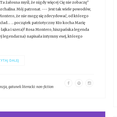
 żałosna myśl, że nigdy więcej Cię nie zobaczę"
halisa. Mój patronat. --- Jest tak wiele powodów,
 Montero, że nie mogę się zdecydować, od którego
ykład… …początek patriotyczny Kto kocha Marię
lajka i szera)! Rosa Montero, hiszpańska legenda
ej legendarna) napisała intymny esej, którego
YTAJ DALEJ
enzja
, gatunek literacki:
non-fiction