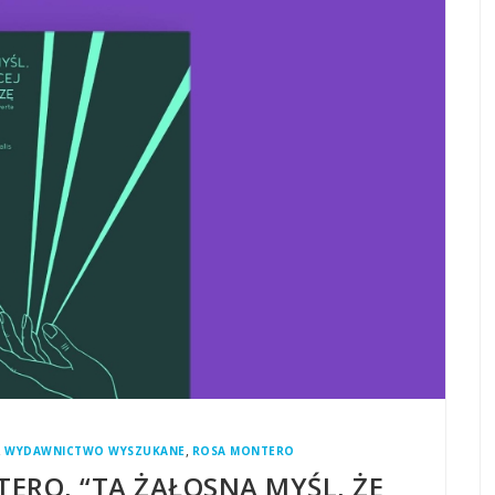
,
,
WYDAWNICTWO WYSZUKANE
ROSA MONTERO
ERO, “TA ŻAŁOSNA MYŚL, ŻE