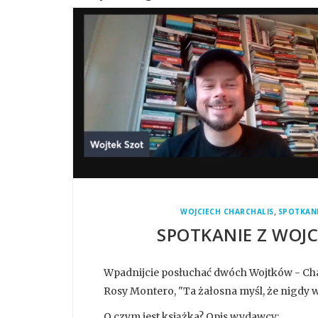
,
WOJCIECH CHARCHALIS
SPOTKANI
SPOTKANIE Z WOJ
Wpadnijcie posłuchać dwóch Wojtków - Char
Rosy Montero, "Ta żałosna myśl, że nigdy więc
O czym jest książka? Opis wydawcy: