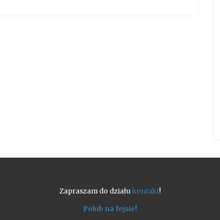
Zapraszam do działu
kontakt
!
Polub na fejsie!