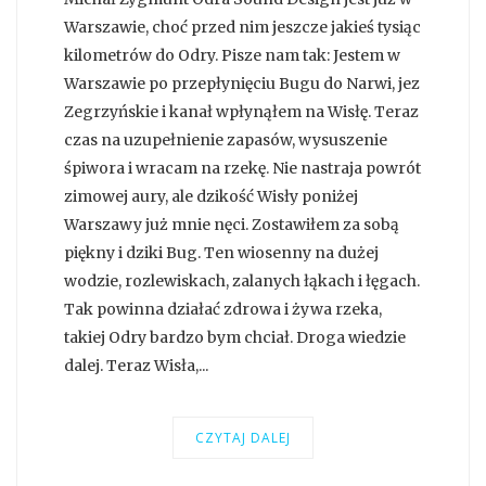
Warszawie, choć przed nim jeszcze jakieś tysiąc
kilometrów do Odry. Pisze nam tak: Jestem w
Warszawie po przepłynięciu Bugu do Narwi, jez
Zegrzyńskie i kanał wpłynąłem na Wisłę. Teraz
czas na uzupełnienie zapasów, wysuszenie
śpiwora i wracam na rzekę. Nie nastraja powrót
zimowej aury, ale dzikość Wisły poniżej
Warszawy już mnie nęci. Zostawiłem za sobą
piękny i dziki Bug. Ten wiosenny na dużej
wodzie, rozlewiskach, zalanych łąkach i łęgach.
Tak powinna działać zdrowa i żywa rzeka,
takiej Odry bardzo bym chciał. Droga wiedzie
dalej. Teraz Wisła,...
CZYTAJ DALEJ