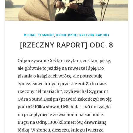
,
,
MICHAŁ ZYGMUNT
DZIKIE RZEKI
RZECZNY RAPORT
[RZECZNY RAPORT] ODC. 8
Odpoczywam. Coś tam czytam, coś tam piszę,
ale głównie to jeżdżę na rowerze i śpię. Do
pisania o książkach wrócę, ale potrzebuję
tymczasowo innych przestrzeni. Za to nasz
rzeczny "El mariachi", czyli Michał Zygmunt
Odra Sound Design (prawie) zakończył swoją
podróż! Kilka słów od Michała: - 40 dni zajęło
mi przepłynięcie ze wschodu na zachód, z
Bugu na Odrę. 1300 kilometrów, drewnianą
łódką. W słońcu, deszczu, śniegu i wietrze.