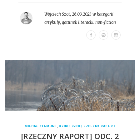
Wojciech Szot
,
26.03.2023 w kategorii
artykuły
, gatunek literacki:
non-fiction
,
,
MICHAŁ ZYGMUNT
DZIKIE RZEKI
RZECZNY RAPORT
[RZECZNY RAPORT] ODC. 2