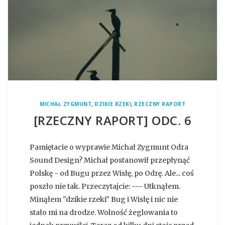
,
,
MICHAŁ ZYGMUNT
DZIKIE RZEKI
RZECZNY RAPORT
[RZECZNY RAPORT] ODC. 6
Pamiętacie o wyprawie Michał Zygmunt Odra
Sound Design? Michał postanowił przepłynąć
Polskę - od Bugu przez Wisłę, po Odrę. Ale... coś
poszło nie tak. Przeczytajcie: --- Utknąłem.
Minąłem "dzikie rzeki" Bug i Wisłę i nic nie
stało mi na drodze. Wolność żeglowania to