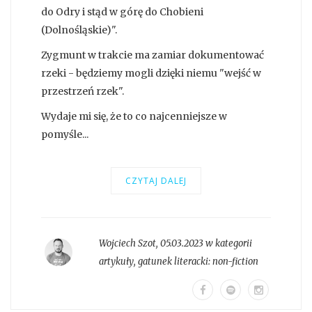
do Odry i stąd w górę do Chobieni
(Dolnośląskie)".
Zygmunt w trakcie ma zamiar dokumentować
rzeki - będziemy mogli dzięki niemu "wejść w
przestrzeń rzek".
Wydaje mi się, że to co najcenniejsze w
pomyśle...
CZYTAJ DALEJ
Wojciech Szot
,
05.03.2023 w kategorii
artykuły
, gatunek literacki:
non-fiction