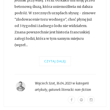
jednak przywilej. Teraz od kilku dni stoję przed
betonową śluzą, która uniemożliwia mi dalsza
podróż. W rzecznych urzędach słyszę - zimowe
"zlodowacenie toru wodnego", choć płynę już
od 3 tygodni i żadnego lodu nie widziałem.
Znana powszechnie jest historia francuskiej
załogi łodzi, która w tym samym miejscu
(węzeł...
CZYTAJ DALEJ
Wojciech Szot
,
16.04.2023 w kategorii
artykuły
, gatunek literacki:
non-fiction