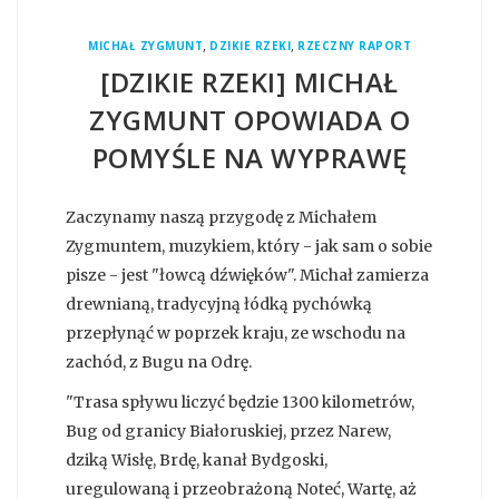
,
,
MICHAŁ ZYGMUNT
DZIKIE RZEKI
RZECZNY RAPORT
[DZIKIE RZEKI] MICHAŁ
ZYGMUNT OPOWIADA O
POMYŚLE NA WYPRAWĘ
Zaczynamy naszą przygodę z Michałem
Zygmuntem, muzykiem, który - jak sam o sobie
pisze - jest "łowcą dźwięków". Michał zamierza
drewnianą, tradycyjną łódką pychówką
przepłynąć w poprzek kraju, ze wschodu na
zachód, z Bugu na Odrę.
"Trasa spływu liczyć będzie 1300 kilometrów,
Bug od granicy Białoruskiej, przez Narew,
dziką Wisłę, Brdę, kanał Bydgoski,
uregulowaną i przeobrażoną Noteć, Wartę, aż