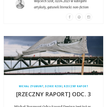
Wojciech Szot
,
02.04.2023 w kategorii
artykuły
, gatunek literacki:
non-fiction
,
,
MICHAŁ ZYGMUNT
DZIKIE RZEKI
RZECZNY RAPORT
[RZECZNY RAPORT] ODC. 3
Michał Zygmunt Odra Sound Design jest już w