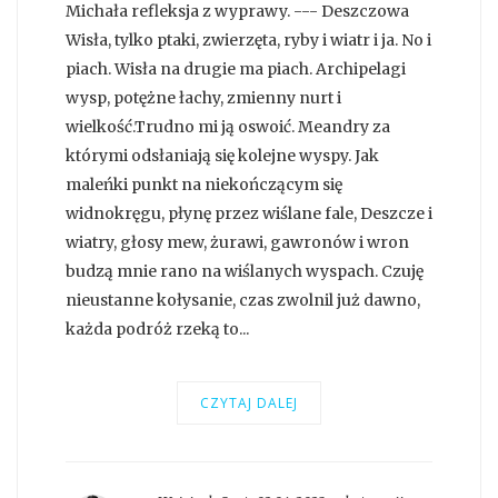
Michała refleksja z wyprawy. --- Deszczowa
Wisła, tylko ptaki, zwierzęta, ryby i wiatr i ja. No i
piach. Wisła na drugie ma piach. Archipelagi
wysp, potężne łachy, zmienny nurt i
wielkość.Trudno mi ją oswoić. Meandry za
którymi odsłaniają się kolejne wyspy. Jak
maleńki punkt na niekończącym się
widnokręgu, płynę przez wiślane fale, Deszcze i
wiatry, głosy mew, żurawi, gawronów i wron
budzą mnie rano na wiślanych wyspach. Czuję
nieustanne kołysanie, czas zwolnil już dawno,
każda podróż rzeką to...
CZYTAJ DALEJ