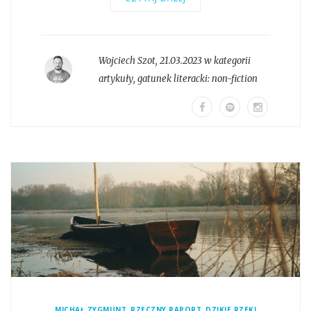
Wojciech Szot
,
21.03.2023 w kategorii
artykuły
, gatunek literacki:
non-fiction
,
,
MICHAŁ ZYGMUNT
RZECZNY RAPORT
DZIKIE RZEKI