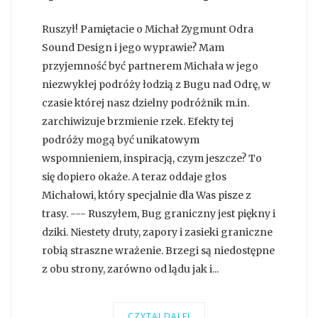
Ruszył! Pamiętacie o Michał Zygmunt Odra
Sound Design i jego wyprawie? Mam
przyjemność być partnerem Michała w jego
niezwykłej podróży łodzią z Bugu nad Odrę, w
czasie której nasz dzielny podróżnik m.in.
zarchiwizuje brzmienie rzek. Efekty tej
podróży mogą być unikatowym
wspomnieniem, inspiracją, czym jeszcze? To
się dopiero okaże. A teraz oddaje głos
Michałowi, który specjalnie dla Was pisze z
trasy. --- Ruszyłem, Bug graniczny jest piękny i
dziki. Niestety druty, zapory i zasieki graniczne
robią straszne wrażenie. Brzegi są niedostępne
z obu strony, zarówno od lądu jak i...
CZYTAJ DALEJ