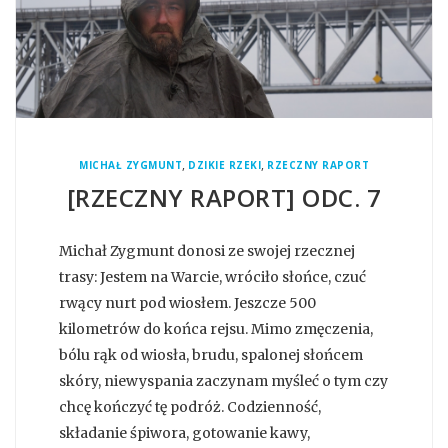
,
,
MICHAŁ ZYGMUNT
DZIKIE RZEKI
RZECZNY RAPORT
[RZECZNY RAPORT] ODC. 7
Michał Zygmunt donosi ze swojej rzecznej
trasy: Jestem na Warcie, wróciło słońce, czuć
rwący nurt pod wiosłem. Jeszcze 500
kilometrów do końca rejsu. Mimo zmęczenia,
bólu rąk od wiosła, brudu, spalonej słońcem
skóry, niewyspania zaczynam myśleć o tym czy
chcę kończyć tę podróż. Codzienność,
składanie śpiwora, gotowanie kawy,