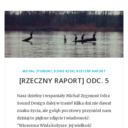
,
,
MICHAŁ ZYGMUNT
DZIKIE RZEKI
RZECZNY RAPORT
[RZECZNY RAPORT] ODC. 5
Nasz dzielny i wspaniały Michał Zygmunt Odra
Sound Design dalej w trasie! Kilka dni nie dawał
znaku życia, ale gołąb pocztowy przyniósł nam
dzisiaj to piękne zdjęcie i wiadomość:
"Wiosenna Wisła kołysze. Jej wielkość