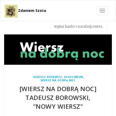
Zdaniem Szota
Toggle
navigat
,
,
TADEUSZ RÓŻEWICZ
OSSOLINEUM
WIERSZ NA DOBRĄ NOC
[WIERSZ NA DOBRĄ NOC]
TADEUSZ BOROWSKI,
"NOWY WIERSZ"