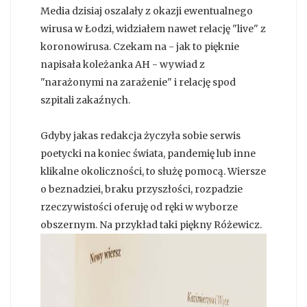
Media dzisiaj oszalały z okazji ewentualnego
wirusa w Łodzi, widziałem nawet relację "live" z
koronowirusa. Czekam na - jak to pięknie
napisała koleżanka AH - wywiad z
"narażonymi na zarażenie" i relację spod
szpitali zakaźnych.
Gdyby jakas redakcja życzyła sobie serwis
poetycki na koniec świata, pandemię lub inne
klikalne okoliczności, to służę pomocą. Wiersze
o beznadziei, braku przyszłości, rozpadzie
rzeczywistości oferuję od ręki w wyborze
obszernym. Na przykład taki piękny Różewicz.