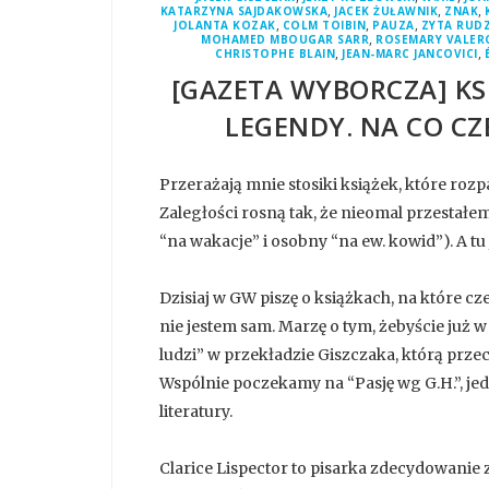
,
,
,
KATARZYNA SAJDAKOWSKA
JACEK ŻUŁAWNIK
ZNAK
,
,
,
JOLANTA KOZAK
COLM TOIBIN
PAUZA
ZYTA RUD
,
MOHAMED MBOUGAR SARR
ROSEMARY VALER
,
,
CHRISTOPHE BLAIN
JEAN-MARC JANCOVICI
[GAZETA WYBORCZA] KS
LEGENDY. NA CO CZ
Przerażają mnie stosiki książek, które roz
Zaległości rosną tak, że nieomal przestałe
“na wakacje” i osobny “na ew. kowid”). A t
Dzisiaj w GW piszę o książkach, na które c
nie jestem sam. Marzę o tym, żebyście już w 
ludzi” w przekładzie Giszczaka, którą prz
Wspólnie poczekamy na “Pasję wg G.H.”, jedn
literatury.
Clarice Lispector to pisarka zdecydowanie 