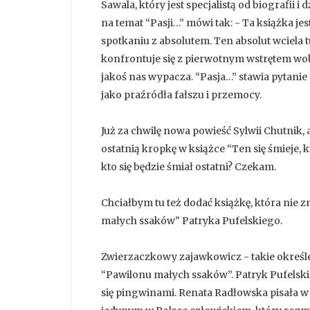
Sawala, który jest specjalistą od biografii i 
na temat “Pasji…” mówi tak: - Ta książka j
spotkaniu z absolutem. Ten absolut wciela t
konfrontuje się z pierwotnym wstrętem wobec
jakoś nas wypacza. “Pasja…” stawia pytanie 
jako praźródła fałszu i przemocy.
Już za chwilę nowa powieść Sylwii Chutnik, 
ostatnią kropkę w książce “Ten się śmieje, k
kto się będzie śmiał ostatni? Czekam.
Chciałbym tu też dodać książkę, która nie z
małych ssaków" Patryka Pufelskiego.
Zwierzaczkowy zajawkowicz - takie określ
“Pawilonu małych ssaków”. Patryk Pufelski
się pingwinami. Renata Radłowska pisała 