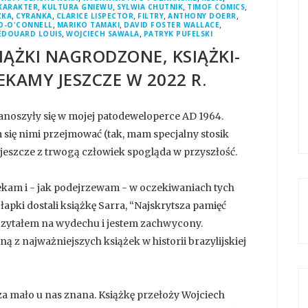
,
,
,
,
KARAKTER
KULTURA GNIEWU
SYLWIA CHUTNIK
TIMOF COMICS
,
,
,
,
,
ZKA
CYRANKA
CLARICE LISPECTOR
FILTRY
ANTHONY DOERR
,
,
,
O-O'CONNELL
MARIKO TAMAKI
DAVID FOSTER WALLACE
,
,
ÉDOUARD LOUIS
WOJCIECH SAWALA
PATRYK PUFELSKI
IĄŻKI NAGRODZONE, KSIĄŻKI-
EKAMY JESZCZE W 2022 R.
panoszyły się w mojej patodeweloperce AD 1964.
m się nimi przejmować (tak, mam specjalny stosik
u jeszcze z trwogą człowiek spogląda w przyszłość.
zekam i - jak podejrzewam - w oczekiwaniach tych
łapki dostali książkę Sarra, “Najskrytsza pamięć
eczytałem na wydechu i jestem zachwycony.
ą z najważniejszych książek w historii brazylijskiej
za mało u nas znana. Książkę przełoży Wojciech