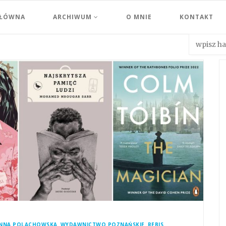
GŁÓWNA
ARCHIWUM
O MNIE
KONTAKT
,
,
,
NNA POLACHOWSKA
WYDAWNICTWO POZNAŃSKIE
REBIS