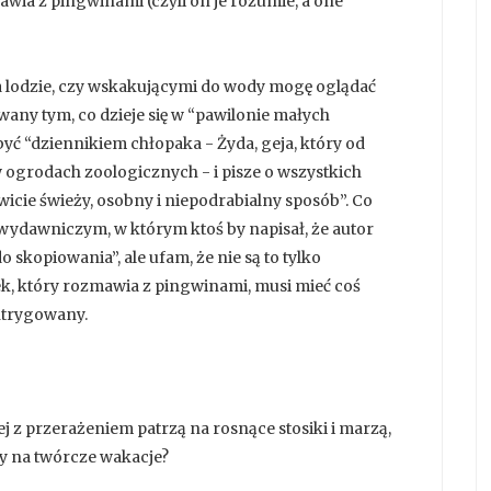
wia z pingwinami (czyli on je rozumie, a one
a lodzie, czy wskakującymi do wody mogę oglądać
any tym, co dzieje się w “pawilonie małych
być “dziennikiem chłopaka - Żyda, geja, który od
 w ogrodach zoologicznych - i pisze o wszystkich
icie świeży, osobny i niepodrabialny sposób”. Co
 wydawniczym, w którym ktoś by napisał, że autor
 skopiowania”, ale ufam, że nie są to tylko
k, który rozmawia z pingwinami, musi mieć coś
ntrygowany.
zej z przerażeniem patrzą na rosnące stosiki i marzą,
ły na twórcze wakacje?