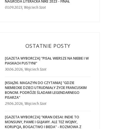
NAGRODA LITERACKA NIKE 2023 - FINAŁ
01.09.2023, Wojciech Szot
OSTATNIE POSTY
[GAZETA WYBORCZA] "PISAŁ WIERSZE NA NIEBIE I W
PIASKACH PUSTYNI"
30.06.2026, Wojciech Szot
[KSIĄŻKI. MAGAZYN DO CZYTANIA] "GDZIE
NIEMIECKIE DZIECI UTRUDNIAŁY ŻYCIE FRANCUSKIM
BONOM. PODRÓŻE ŚLADAMI LEGENDARNEGO
PISARZA"
29.06.2026, Wojciech Szot
[GAZETA WYBORCZA] "KIRAN DESAI: INDIE TO
MONSUNY, PAWIE I GUJAWY. ALE TEŻ WOJNY,
KORUPCJA, BOGACTWO I BIEDA" - ROZMOWA Z