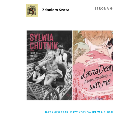
STRONA 
Zdaniem Szota
,
,
,
JACEK GISZCZAK
JERZY KOZŁOWSKI
W.A.B
JOA