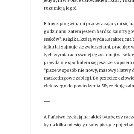
jedynym w Polsce człowiekiem, który rozma
rozumieją jego).
Filmy z pingwinami przewracającymi się n
godzinami, zatem jestem bardzo zaintrygow
ssaków”. Książka, którą wyda Karakter, ma 
kilku lat zajmuje się zwierzętami, pracując
tych wymiarach swojej egzystencji w całkow
prawda nie spotkałem się jeszcze z opisem
“pisze w sposób nie nowy, masowy i łatwy do
marketingowe zabiegi. Bo przecież człowie
ciekawego do powiedzenia. Wyczekuję zai
---
A Państwo czekają na jakieś tytuły, czy rac
by na kilka miesięcy osoby piszące pojecha