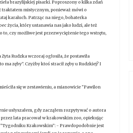
dzieła brazylijskiej pisarki. Poproszony o kilka zdań
est traktatem mistycznym, ponieważ mówi o
utaj karaluch. Patrząc na niego, bohaterka
 życia, który ustanawia nas jako ludzi, ale też
o to, czy możliwe jest przezwyciężenie tego wstrętu,
a Zyta Rudzka wczoraj ogłosiła, że postawiła
to ma zęby”. Czyżby ktoś stracił zęby u Rudzkiej? I
mieściła się w zestawieniu, a mianowicie "Pawilon
enie usłyszałem, gdy zacząłem rozpytywać o autora
 przez lata pracował w krakowskim zoo, opiekując
w “Tygodniku Krakowskim”: - Prawdopodobnie jest