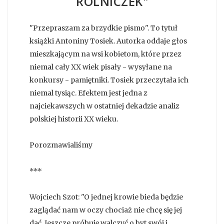
ROLNICZEK"
"Przepraszam za brzydkie pismo". To tytuł
książki Antoniny Tosiek. Autorka oddaje głos
mieszkającym na wsi kobietom, które przez
niemal cały XX wiek pisały - wysyłane na
konkursy - pamiętniki. Tosiek przeczytała ich
niemal tysiąc. Efektem jest jedna z
najciekawszych w ostatniej dekadzie analiz
polskiej historii XX wieku.
Porozmawialiśmy
***
Wojciech Szot: "O jednej krowie bieda będzie
zaglądać nam w oczy chociaż nie chcę się jej
dać. Jeszcze próbuję walczyć o byt swój i