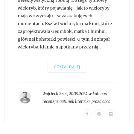
detektywistyczną robotą. Do tego tytułowy
wieloryb, który pojawia się - jak to wieloryby
mają w zwyczaju - w zaskakujących
momentach. Kształt wieloryba ma kino, które
zaprojektowała Geumbok, matka Chunhui,
głównej bohaterki powieści. O tym, że złapał
wieloryba, kłamie napotkany przez nią...
CZYTAJ DALEJ
Wojciech Szot
,
20.09.2024 w kategorii
recenzja
, gatunek literacki:
proza obca