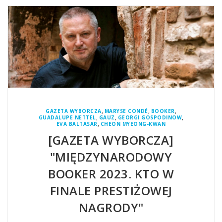
,
,
,
GAZETA WYBORCZA
MARYSE CONDÉ
BOOKER
,
,
,
GUADALUPE NETTEL
GAUZ
GEORGI GOSPODINOW
,
EVA BALTASAR
CHEON MYEONG-KWAN
[GAZETA WYBORCZA]
"MIĘDZYNARODOWY
BOOKER 2023. KTO W
FINALE PRESTIŻOWEJ
NAGRODY"