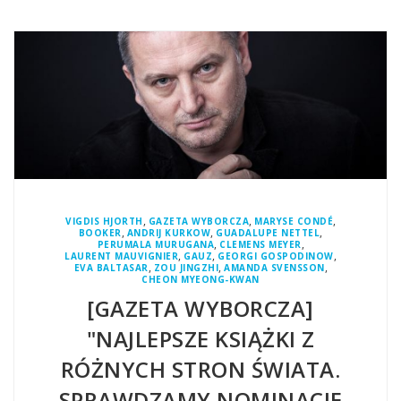
,
,
,
VIGDIS HJORTH
GAZETA WYBORCZA
MARYSE CONDÉ
,
,
,
BOOKER
ANDRIJ KURKOW
GUADALUPE NETTEL
,
,
PERUMALA MURUGANA
CLEMENS MEYER
,
,
,
LAURENT MAUVIGNIER
GAUZ
GEORGI GOSPODINOW
,
,
,
EVA BALTASAR
ZOU JINGZHI
AMANDA SVENSSON
CHEON MYEONG-KWAN
[GAZETA WYBORCZA]
"NAJLEPSZE KSIĄŻKI Z
RÓŻNYCH STRON ŚWIATA.
SPRAWDZAMY NOMINACJE