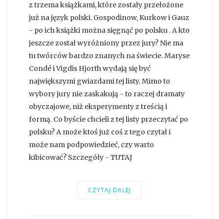
z trzema książkami, które zostały przełożone
już na język polski. Gospodinow, Kurkow i Gauz
- po ich książki można sięgnąć po polsku . A kto
jeszcze został wyróżniony przez jury? Nie ma
tu twórców bardzo znanych na świecie. Maryse
Condé i Vigdis Hjorth wydają się być
największymi gwiazdami tej listy. Mimo to
wybory jury nie zaskakują - to raczej dramaty
obyczajowe, niż eksperymenty z treścią i
formą. Co byście chcieli z tej listy przeczytać po
polsku? A może ktoś już coś z tego czytał i
może nam podpowiedzieć, czy warto
kibicować? Szczegóły - TUTAJ
CZYTAJ DALEJ