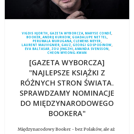
,
,
,
VIGDIS HJORTH
GAZETA WYBORCZA
MARYSE CONDÉ
,
,
,
BOOKER
ANDRIJ KURKOW
GUADALUPE NETTEL
,
,
PERUMALA MURUGANA
CLEMENS MEYER
,
,
,
LAURENT MAUVIGNIER
GAUZ
GEORGI GOSPODINOW
,
,
,
EVA BALTASAR
ZOU JINGZHI
AMANDA SVENSSON
CHEON MYEONG-KWAN
[GAZETA WYBORCZA]
"NAJLEPSZE KSIĄŻKI Z
RÓŻNYCH STRON ŚWIATA.
SPRAWDZAMY NOMINACJE
DO MIĘDZYNARODOWEGO
BOOKERA"
Międzynarodowy Booker - bez Polaków, ale aż