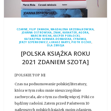
,
,
,
CZARNE
FILIP ZAWADA
MAGDALENA GRZEBAŁKOWSKA
,
,
,
,
JOANNA OSTROWSKA
ZNAK
KARAKTER
AGORA
,
,
MARCIN WICHA
KACPER POBŁOCKI
,
,
KATARZYNA SURMIAK-DOMAŃSKA
CYRANKA
,
,
,
JERZY SZPERKOWICZ
ŁUKASZ BARYS
PIOTR OCZKO
OLA ZBROJA
[POLSKA KSIĄŻKA ROKU
2021 ZDANIEM SZOTA]
[POLSKIE TOP 10]
Czas na podsumowanie polskiej literatury,
która w tym roku mnie nieszczególnie
zachwycała, ale o tym za chwilę więcej. Póki co
bądźmy radośni. Zatem przed Państwem 10
najlepszych polskich książek moim zdaniem,