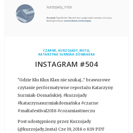
,
,
CZARNE
KURZOJADY_INSTA
KATARZYNA SURMIAK-DOMAŃSKA
INSTAGRAM #504
"Gdzie Klu Klux Klan nie szukaj..." brawurowe
czytanie performatywne reportażu Katarzyny
Surmiak-Domańskiej. #kurzojady
#katarzynasurmiakdomańska #czarne
#maltafestival2018 #cozamiastmeczu
Post udostępniony przez Kurzojady
(@kurzojady_insta) Cze 19, 2018 o 8:19 PDT