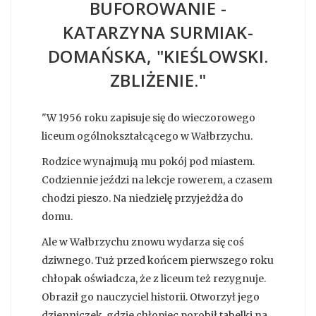
BUFOROWANIE -
KATARZYNA SURMIAK-
DOMAŃSKA, "KIEŚLOWSKI.
ZBLIŻENIE."
"W 1956 roku zapisuje się do wieczorowego
liceum ogólnokształcącego w Wałbrzychu.
Rodzice wynajmują mu pokój pod miastem.
Codziennie jeździ na lekcje rowerem, a czasem
chodzi pieszo. Na niedzielę przyjeżdża do
domu.
Ale w Wałbrzychu znowu wydarza się coś
dziwnego. Tuż przed końcem pierwszego roku
chłopak oświadcza, że z liceum też rezygnuje.
Obraził go nauczyciel historii. Otworzył jego
dzienniczek, gdzie chłopiec porobił tabelki na