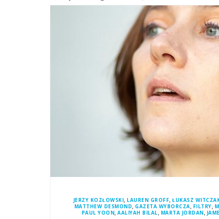
,
,
JERZY KOZŁOWSKI
LAUREN GROFF
ŁUKASZ WITCZA
,
,
,
MATTHEW DESMOND
GAZETA WYBORCZA
FILTRY
M
,
,
,
PAUL YOON
AALIYAH BILAL
MARTA JORDAN
JAM