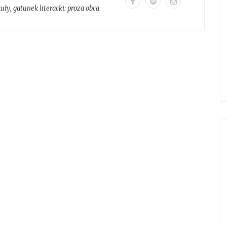
kuły
, gatunek literacki:
proza obca