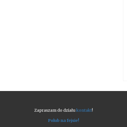
Zapraszam do działu
kontakt
!
Polub na fejsie!