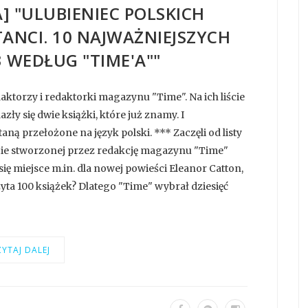
] "ULUBIENIEC POLSKICH
TANCI. 10 NAJWAŻNIEJSZYCH
3 WEDŁUG "TIME'A""
ktorzy i redaktorki magazynu "Time". Na ich liście
zły się dwie książki, które już znamy. I
aną przełożone na język polski. *** Zaczęli od listy
iście stworzonej przez redakcję magazynu "Time"
się miejsce m.in. dla nowej powieści Eleanor Catton,
zyta 100 książek? Dlatego "Time" wybrał dziesięć
YTAJ DALEJ