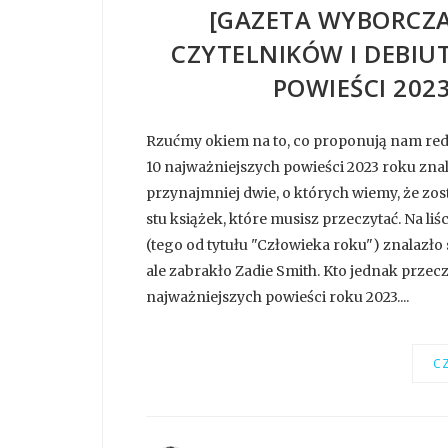
[GAZETA WYBORCZA
CZYTELNIKÓW I DEBIU
POWIEŚCI 202
Rzućmy okiem na to, co proponują nam reda
10 najważniejszych powieści 2023 roku znala
przynajmniej dwie, o których wiemy, że zost
stu książek, które musisz przeczytać. Na l
(tego od tytułu "Człowieka roku") znalazło 
ale zabrakło Zadie Smith. Kto jednak przec
najważniejszych powieści roku 2023....
CZ