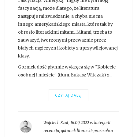
Fascynacja "Ameryką" nigdy nie była moją
fascynacją, może dlatego, że literatura
zastępuje mi zwiedzanie, a chyba nie ma
innego amerykańskiego miasta, które tak by
obrosło literackimi mitami. Mitami, trzeba to
zauważyć, tworzonymi przeważnie przez
białych mężczyzn i kobiety z uprzywilejowanej
klasy.
Gornick dość płynnie wykręca się w "Kobiecie
osobnej i mieście" (tłum. Łukasz Witczak) z...
CZYTAJ DALEJ
Wojciech Szot
,
16.09.2022 w kategorii
recenzja
, gatunek literacki:
proza obca