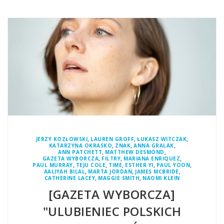
,
,
,
JERZY KOZŁOWSKI
LAUREN GROFF
ŁUKASZ WITCZAK
,
,
,
KATARZYNA OKRASKO
ZNAK
ANNA GRALAK
,
,
ANN PATCHETT
MATTHEW DESMOND
,
,
,
GAZETA WYBORCZA
FILTRY
MARIANA ENRIQUEZ
,
,
,
,
,
PAUL MURRAY
TEJU COLE
TIME
ESTHER YI
PAUL YOON
,
,
,
AALIYAH BILAL
MARTA JORDAN
JAMES MCBRIDE
,
,
CATHERINE LACEY
MAGGIE SMITH
NAOMI KLEIN
[GAZETA WYBORCZA]
"ULUBIENIEC POLSKICH