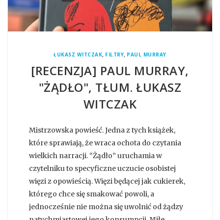
,
,
ŁUKASZ WITCZAK
FILTRY
PAUL MURRAY
[RECENZJA] PAUL MURRAY,
"ŻĄDŁO", TŁUM. ŁUKASZ
WITCZAK
Mistrzowska powieść. Jedna z tych książek,
które sprawiają, że wraca ochota do czytania
wielkich narracji. “Żądło” uruchamia w
czytelniku to specyficzne uczucie osobistej
więzi z opowieścią. Więzi będącej jak cukierek,
którego chce się smakować powoli, a
jednocześnie nie można się uwolnić od żądzy
natychmiastowej jego konsumpcji. Miłe