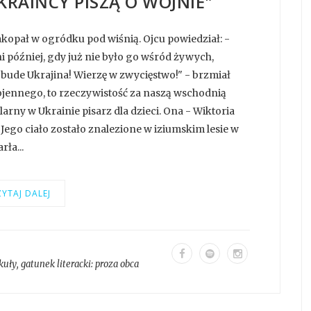
KRAIŃCY PISZĄ O WOJNIE"
 zakopał w ogródku pod wiśnią. Ojcu powiedział: -
ni później, gdy już nie było go wśród żywych,
 bude Ukrajina! Wierzę w zwycięstwo!" - brzmiał
 wojennego, to rzeczywistość za naszą wschodnią
rny w Ukrainie pisarz dla dzieci. Ona - Wiktoria
Jego ciało zostało znalezione w iziumskim lesie w
ła...
YTAJ DALEJ
kuły
, gatunek literacki:
proza obca