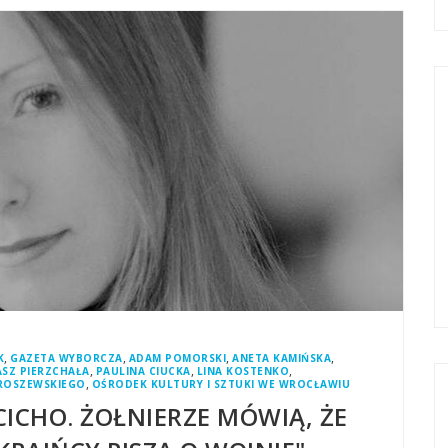
,
,
,
,
K
GAZETA WYBORCZA
ADAM POMORSKI
ANETA KAMIŃSKA
,
,
,
SZ PIERZCHAŁA
PAULINA CIUCKA
LINA KOSTENKO
,
ROSZEWSKIEGO
OŚRODEK KULTURY I SZTUKI WE WROCŁAWIU
CICHO. ŻOŁNIERZE MÓWIĄ, ŻE