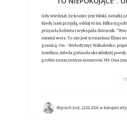
TO NIEPOKOJĄCE". U
Gdy wiedział, że koniec jest bliski, notatki
Kiedy nasi przyjdą, oddaj to im. Kilka tygod
przyszła kobieta i wykopała dziennik. "Wse
ostatni wers. To nie jest scenariusz filmu
granicą. On - Wołodymyr Wakulenko, popula
Amelina, młoda gwiazda ukraińskiej poezji. 
grobie oznaczonym numerem 319. Ona zmar
CZ
Wojciech Szot
,
22.02.2024 w kategorii
arty