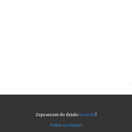
Zapraszam do działu
kontakt
!
Polub na fejsie!