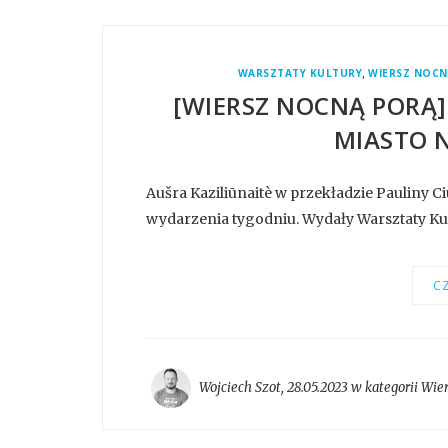
,
WARSZTATY KULTURY
WIERSZ NOCN
[WIERSZ NOCNĄ PORĄ]
MIASTO 
Aušra Kaziliūnaitè w przekładzie Pauliny C
wydarzenia tygodniu. Wydały Warsztaty Ku
CZ
Wojciech Szot
,
28.05.2023 w kategorii
Wier