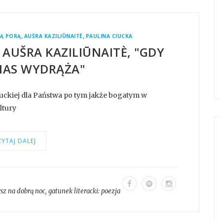
,
,
Ą PORĄ
AUŠRA KAZILIŪNAITÈ
PAULINA CIUCKA
 AUŠRA KAZILIŪNAITÈ, "GDY
NAS WYDRĄŻA"
iuckiej dla Państwa po tym jakże bogatym w
ltury
YTAJ DALEJ
sz na dobrą noc
, gatunek literacki:
poezja