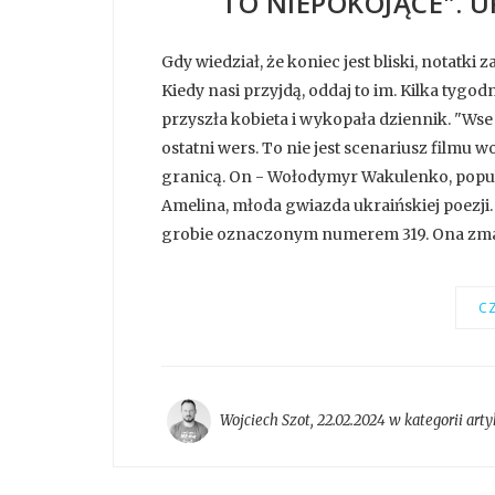
TO NIEPOKOJĄCE". U
Gdy wiedział, że koniec jest bliski, notatki
Kiedy nasi przyjdą, oddaj to im. Kilka tygod
przyszła kobieta i wykopała dziennik. "Wse
ostatni wers. To nie jest scenariusz filmu
granicą. On - Wołodymyr Wakulenko, popula
Amelina, młoda gwiazda ukraińskiej poezji. 
grobie oznaczonym numerem 319. Ona zmar
CZ
Wojciech Szot
,
22.02.2024 w kategorii
arty