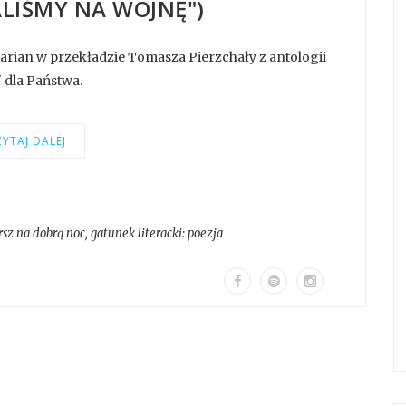
ALIŚMY NA WOJNĘ")
zarian w przekładzie Tomasza Pierzchały z antologii
" dla Państwa.
YTAJ DALEJ
rsz na dobrą noc
, gatunek literacki:
poezja