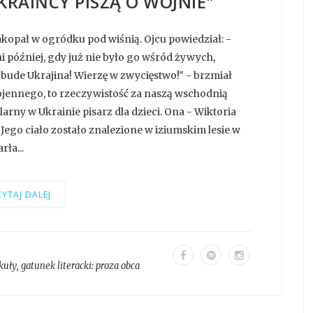
KRAIŃCY PISZĄ O WOJNIE"
 zakopał w ogródku pod wiśnią. Ojcu powiedział: -
ni później, gdy już nie było go wśród żywych,
 bude Ukrajina! Wierzę w zwycięstwo!" - brzmiał
 wojennego, to rzeczywistość za naszą wschodnią
rny w Ukrainie pisarz dla dzieci. Ona - Wiktoria
Jego ciało zostało znalezione w iziumskim lesie w
ła...
YTAJ DALEJ
kuły
, gatunek literacki:
proza obca