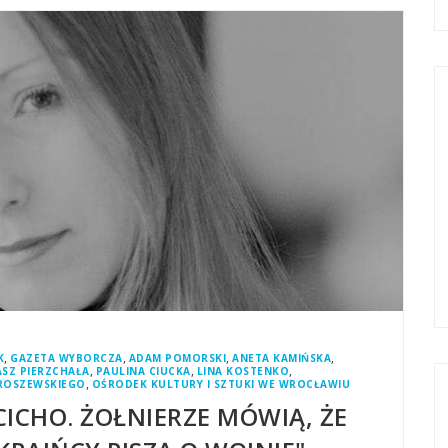
,
,
,
,
K
GAZETA WYBORCZA
ADAM POMORSKI
ANETA KAMIŃSKA
,
,
,
SZ PIERZCHAŁA
PAULINA CIUCKA
LINA KOSTENKO
,
ROSZEWSKIEGO
OŚRODEK KULTURY I SZTUKI WE WROCŁAWIU
CICHO. ŻOŁNIERZE MÓWIĄ, ŻE