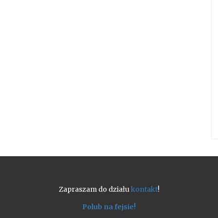
Zapraszam do działu
kontakt
!
Polub na fejsie!