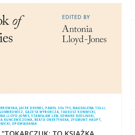
,
,
,
,
ĄBROWSKA
JACEK DEHNEL
PAWEŁ SOŁTYS
MAGDALENA TULLI
,
,
,
GOMBROWICZ
GAZETA WYBORCZA
TADEUSZ KONWICKI
,
,
,
IA LLOYD-JONES
STANISŁAW LEM
EDWARD REDLIŃSKI
,
,
,
IA KUNCEWICZOWA
BEATA OBERTYŃSKA
ZYGMUNT HAUPT
,
NICKI
OPOWIADANIA
 "TOKARCZUK: TO KSIĄŻKA