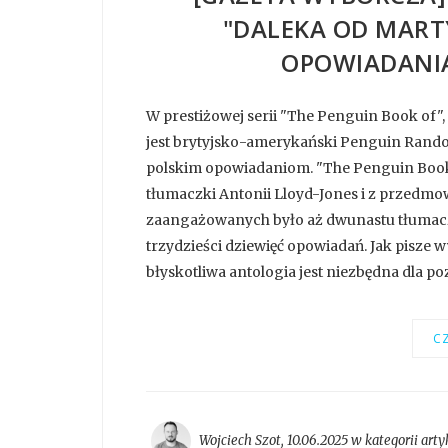
"DALEKA OD MARTY
OPOWIADANIA
W prestiżowej serii "The Penguin Book of
jest brytyjsko-amerykański Penguin Rando
polskim opowiadaniom. "The Penguin Book o
tłumaczki Antonii Lloyd-Jones i z przedmo
zaangażowanych było aż dwunastu tłumaczy 
trzydzieści dziewięć opowiadań. Jak pisze 
błyskotliwa antologia jest niezbędna dla pozn
CZ
Wojciech Szot
,
10.06.2025 w kategorii
arty