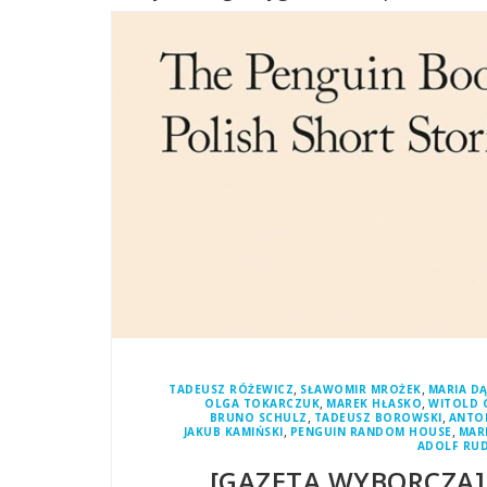
,
,
TADEUSZ RÓŻEWICZ
SŁAWOMIR MROŻEK
MARIA D
,
,
OLGA TOKARCZUK
MAREK HŁASKO
WITOLD 
,
,
BRUNO SCHULZ
TADEUSZ BOROWSKI
ANTON
,
,
JAKUB KAMIŃSKI
PENGUIN RANDOM HOUSE
MAR
ADOLF RUD
[GAZETA WYBORCZA]