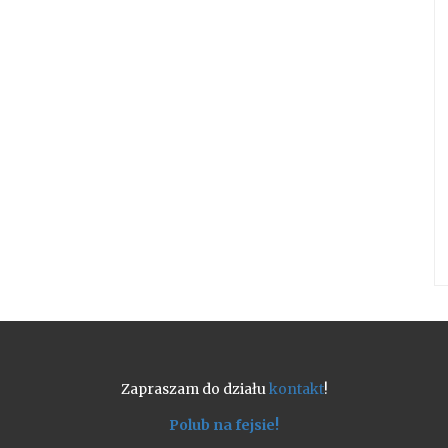
Zapraszam do działu
kontakt
!
Polub na fejsie!