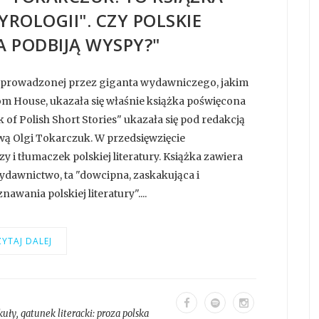
ROLOGII". CZY POLSKIE
 PODBIJĄ WYSPY?"
", prowadzonej przez giganta wydawniczego, jakim
m House, ukazała się właśnie książka poświęcona
f Polish Short Stories" ukazała się pod redakcją
wą Olgi Tokarczuk. W przedsięwzięcie
i tłumaczek polskiej literatury. Książka zawiera
wydawnictwo, ta "dowcipna, zaskakująca i
awania polskiej literatury"....
YTAJ DALEJ
kuły
, gatunek literacki:
proza polska