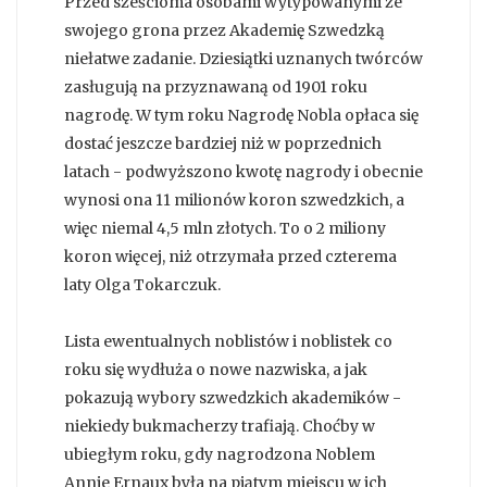
Przed sześcioma osobami wytypowanymi ze
swojego grona przez Akademię Szwedzką
niełatwe zadanie. Dziesiątki uznanych twórców
zasługują na przyznawaną od 1901 roku
nagrodę. W tym roku Nagrodę Nobla opłaca się
dostać jeszcze bardziej niż w poprzednich
latach - podwyższono kwotę nagrody i obecnie
wynosi ona 11 milionów koron szwedzkich, a
więc niemal 4,5 mln złotych. To o 2 miliony
koron więcej, niż otrzymała przed czterema
laty Olga Tokarczuk.
Lista ewentualnych noblistów i noblistek co
roku się wydłuża o nowe nazwiska, a jak
pokazują wybory szwedzkich akademików -
niekiedy bukmacherzy trafiają. Choćby w
ubiegłym roku, gdy nagrodzona Noblem
Annie Ernaux była na piątym miejscu w ich