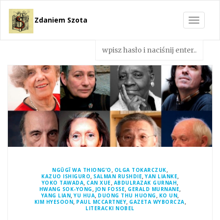
Zdaniem Szota
Toggle
navigat
,
,
NGŨGĨ WA THIONG’O
OLGA TOKARCZUK
,
,
,
KAZUO ISHIGURO
SALMAN RUSHDIE
YAN LIANKE
,
,
,
YOKO TAWADA
CAN XUE
ABDULRAZAK GURNAH
,
,
,
HWANG SOK-YONG
JON FOSSE
GERALD MURNANE
,
,
,
,
YANG LIAN
YU HUA
DUONG THU HUONG
KO UN
,
,
,
KIM HYESOON
PAUL MCCARTNEY
GAZETA WYBORCZA
LITERACKI NOBEL