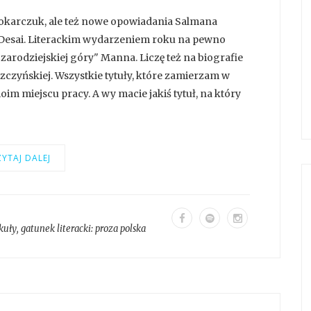
okarczuk, ale też nowe opowiadania Salmana
 Desai. Literackim wydarzeniem roku na pewno
zarodziejskiej góry" Manna. Liczę też na biografie
zczyńskiej. Wszystkie tytuły, które zamierzam w
im miejscu pracy. A wy macie jakiś tytuł, na który
YTAJ DALEJ
kuły
, gatunek literacki:
proza polska