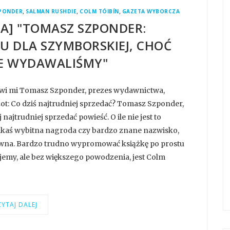
,
,
,
PONDER
SALMAN RUSHDIE
COLM TÓIBÍN
GAZETA WYBORCZA
A] "TOMASZ SZPONDER:
U DLA SZYMBORSKIEJ, CHOĆ
NIE WYDAWALIŚMY"
mówi mi Tomasz Szponder, prezes wydawnictwa,
ot: Co dziś najtrudniej sprzedać? Tomasz Szponder,
ajtrudniej sprzedać powieść. O ile nie jest to
ą jakaś wybitna nagroda czy bardzo znane nazwisko,
kowna. Bardzo trudno wypromować książkę po prostu
jemy, ale bez większego powodzenia, jest Colm
YTAJ DALEJ