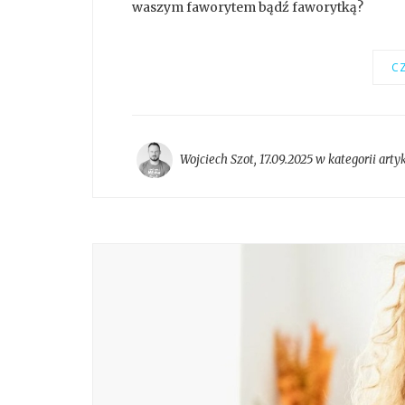
waszym faworytem bądź faworytką?
CZ
Wojciech Szot
,
17.09.2025 w kategorii
arty