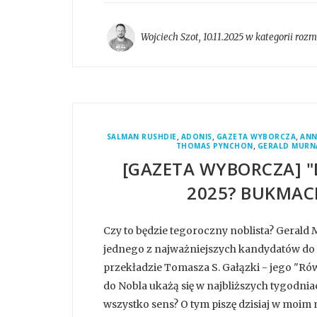
Wojciech Szot
,
10.11.2025 w kategorii
roz
,
,
,
SALMAN RUSHDIE
ADONIS
GAZETA WYBORCZA
ANN
,
THOMAS PYNCHON
GERALD MURN
[GAZETA WYBORCZA] "
2025? BUKMAC
Czy to będzie tegoroczny noblista? Gerald M
jednego z najważniejszych kandydatów do l
przekładzie Tomasza S. Gałązki - jego "Rów
do Nobla ukażą się w najbliższych tygodnia
wszystko sens? O tym piszę dzisiaj w moim 