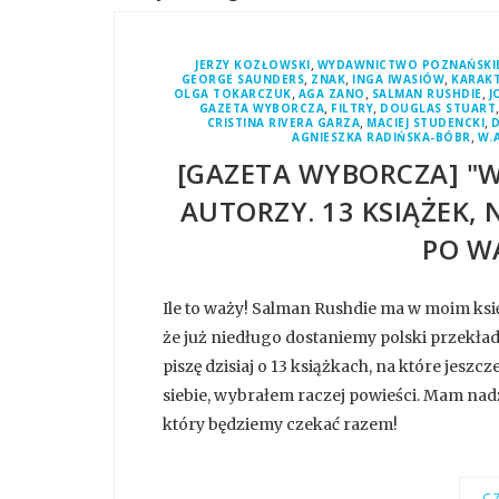
,
JERZY KOZŁOWSKI
WYDAWNICTWO POZNAŃSKI
,
,
,
GEORGE SAUNDERS
ZNAK
INGA IWASIÓW
KARAK
,
,
,
OLGA TOKARCZUK
AGA ZANO
SALMAN RUSHDIE
J
,
,
GAZETA WYBORCZA
FILTRY
DOUGLAS STUART
,
,
CRISTINA RIVERA GARZA
MACIEJ STUDENCKI
,
AGNIESZKA RADIŃSKA-BÓBR
W.A
[GAZETA WYBORCZA] "WI
AUTORZY. 13 KSIĄŻEK,
PO W
Ile to waży! Salman Rushdie ma w moim księ
że już niedługo dostaniemy polski przekła
piszę dzisiaj o 13 książkach, na które jes
siebie, wybrałem raczej powieści. Mam nadzi
który będziemy czekać razem!
CZ