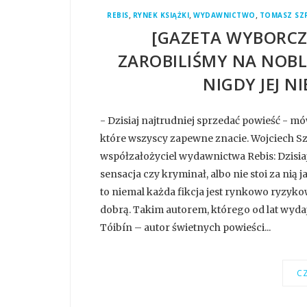
,
,
,
REBIS
RYNEK KSIĄŻKI
WYDAWNICTWO
TOMASZ SZ
[GAZETA WYBORCZ
ZAROBILIŚMY NA NOBL
NIGDY JEJ 
- Dzisiaj najtrudniej sprzedać powieść - 
które wszyscy zapewne znacie. Wojciech Sz
współzałożyciel wydawnictwa Rebis: Dzisiaj n
sensacja czy kryminał, albo nie stoi za ni
to niemal każda fikcja jest rynkowo ryzy
dobrą. Takim autorem, którego od lat wyda
Tóibín – autor świetnych powieści...
CZ