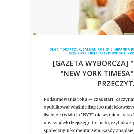
,
,
OLGA TOKARCZUK
SALMAN RUSHDIE
MIRANDA J
,
,
NEW YORK TIMES
ALEXIS WRIGHT
KRI
[GAZETA WYBORCZA] 
"NEW YORK TIMESA"
PRZECZYT
Podsumowania roku — czas start! Zaczynam
opublikował właśnie listę 100 najciekawsz
liście, że redakcja "NYT" nie wymieni tylko
obyczajówki lżejszego formatu, czytadła z 
społecznym komentarzem. Każdy znajdzie c