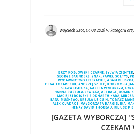
Wojciech Szot
,
04.08.2026 w kategorii
art
,
,
JERZY KOZŁOWSKI
CZARNE
SYLWIA ZIENTEK
,
,
,
GEORGE SAUNDERS
ZNAK
PAWEŁ SOŁTYS
PR
,
WYDAWNICTWO LITERACKIE
ADAM PLUSZKA
,
,
OLGA TOKARCZUK
ANDRZEJ SZULC
DOBROMIŁA JA
,
,
SŁAWA LISIECKA
GAZETA WYBORCZA
CYRA
,
,
HANNA PUSTUŁA-LEWICKA
ARTRAGE
DOMINIK
,
,
MACIEJ STROIŃSKI
SIDDHARTH KARA
MIRCEA
,
,
BANU MUSHTAQ
URSULA LE GUIN
TOMASZ MAN
,
,
ALEX CUADROS
MAŁGORZATA BARGIELSKA
MA
,
HENRY DAVID THOREAU
JULIUSZ PI
[GAZETA WYBORCZA] "S
CZEKAM 