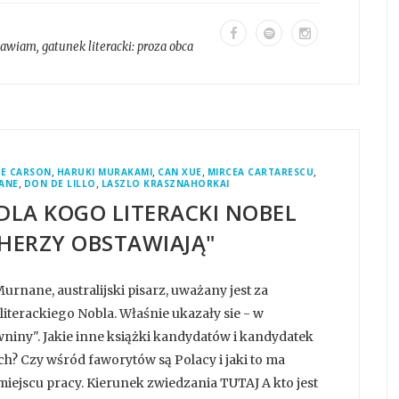
mawiam
, gatunek literacki:
proza obca
,
,
,
,
E CARSON
HARUKI MURAKAMI
CAN XUE
MIRCEA CARTARESCU
,
,
ANE
DON DE LILLO
LASZLO KRASZNAHORKAI
DLA KOGO LITERACKI NOBEL
HERZY OBSTAWIAJĄ"
urnane, australijski pisarz, uważany jest za
iterackiego Nobla. Właśnie ukazały sie - w
niny". Jakie inne książki kandydatów i kandydatek
ch? Czy wśród faworytów są Polacy i jaki to ma
miejscu pracy. Kierunek zwiedzania TUTAJ A kto jest