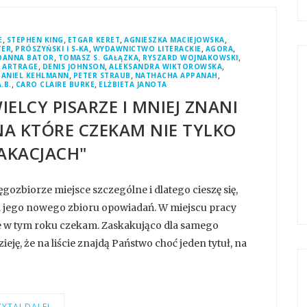
,
,
,
,
E
STEPHEN KING
ETGAR KERET
AGNIESZKA MACIEJOWSKA
,
,
,
,
TER
PRÓSZYŃSKI I S-KA
WYDAWNICTWO LITERACKIE
AGORA
,
,
,
OANNA BATOR
TOMASZ S. GAŁĄZKA
RYSZARD WOJNAKOWSKI
,
,
,
,
ARTRAGE
DENIS JOHNSON
ALEKSANDRA WIKTOROWSKA
,
,
,
DANIEL KEHLMANN
PETER STRAUB
NATHACHA APPANAH
,
,
.B.
CARO CLAIRE BURKE
ELŻBIETA JANOTA
ELCY PISARZE I MNIEJ ZNANI
 NA KTÓRE CZEKAM NIE TYLKO
AKACJACH"
gozbiorze miejsce szczególne i dlatego cieszę się,
d jego nowego zbioru opowiadań. W miejscu pracy
zcze w tym roku czekam. Zaskakująco dla samego
eję, że na liście znajdą Państwo choć jeden tytuł, na
YTAJ DALEJ