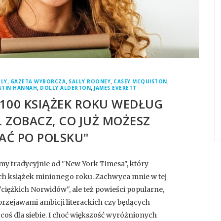
,
,
,
,
ULY
GAZETA WYBORCZA
SALLY ROONEY
CASEY MCQUISTON
,
,
STIN HANNAH
DOLLY ALDERTON
JAMES EVERETT
"100 KSIĄŻEK ROKU WEDŁUG
. ZOBACZ, CO JUŻ MOŻESZ
AĆ PO POLSKU"
y tradycyjnie od "New York Timesa", który
ych książek minionego roku. Zachwyca mnie w tej
 "ciężkich Norwidów", ale też powieści popularne,
przejawami ambicji literackich czy będących
oś dla siebie. I choć większość wyróżnionych