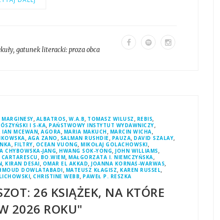
ykuły
, gatunek literacki:
proza obca
,
,
,
,
,
,
MARGINESY
ALBATROS
W.A.B
TOMASZ WILUSZ
REBIS
,
,
ÓSZYŃSKI I S-KA
PAŃSTWOWY INSTYTUT WYDAWNICZY
,
,
,
,
,
IAN MCEWAN
AGORA
MARIA MAKUCH
MARCIN WICHA
,
,
,
,
,
NKOWSKA
AGA ZANO
SALMAN RUSHDIE
PAUZA
DAVID SZALAY
,
,
,
,
NKA
FILTRY
OCEAN VUONG
MIKOŁAJ GOLACHOWSKI
,
,
,
A CHYBOWSKA-JANG
HWANG SOK-YONG
JOHN WILLIAMS
,
,
,
 CARTARESCU
BO.WIEM
MAŁGORZATA I. NIEMCZYŃSKA
,
,
,
,
N
KIRAN DESAI
OMAR EL AKKAD
JOANNA KORNAŚ-WARWAS
,
,
,
HMOUD DOWLATABADI
MATEUSZ KŁAGISZ
KAREN RUSSEL
,
,
ELICHOWSKI
CHRISTINE WEBB
PAWEŁ P. RESZKA
ZOT: 26 KSIĄŻEK, NA KTÓRE
W 2026 ROKU"