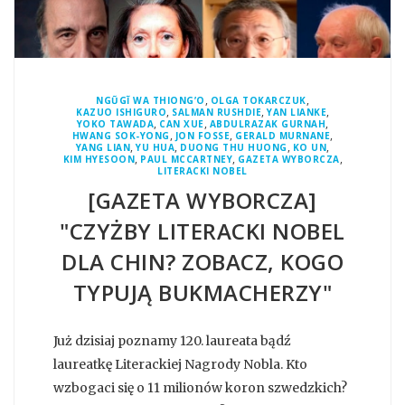
,
,
NGŨGĨ WA THIONG’O
OLGA TOKARCZUK
,
,
,
KAZUO ISHIGURO
SALMAN RUSHDIE
YAN LIANKE
,
,
,
YOKO TAWADA
CAN XUE
ABDULRAZAK GURNAH
,
,
,
HWANG SOK-YONG
JON FOSSE
GERALD MURNANE
,
,
,
,
YANG LIAN
YU HUA
DUONG THU HUONG
KO UN
,
,
,
KIM HYESOON
PAUL MCCARTNEY
GAZETA WYBORCZA
LITERACKI NOBEL
[GAZETA WYBORCZA]
"CZYŻBY LITERACKI NOBEL
DLA CHIN? ZOBACZ, KOGO
TYPUJĄ BUKMACHERZY"
Już dzisiaj poznamy 120. laureata bądź
laureatkę Literackiej Nagrody Nobla. Kto
wzbogaci się o 11 milionów koron szwedzkich?