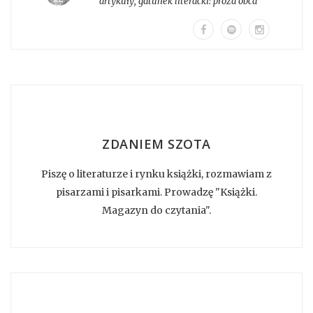
artykuły
, gatunek literacki:
proza obca
ZDANIEM SZOTA
Piszę o literaturze i rynku książki, rozmawiam z
pisarzami i pisarkami. Prowadzę "Książki.
Magazyn do czytania".