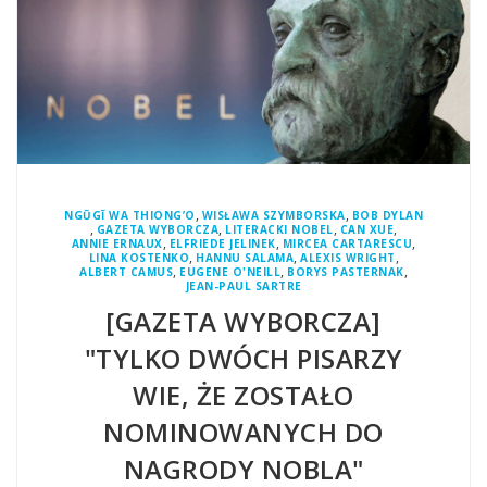
,
,
NGŨGĨ WA THIONG’O
WISŁAWA SZYMBORSKA
BOB DYLAN
,
,
,
,
GAZETA WYBORCZA
LITERACKI NOBEL
CAN XUE
,
,
,
ANNIE ERNAUX
ELFRIEDE JELINEK
MIRCEA CARTARESCU
,
,
,
LINA KOSTENKO
HANNU SALAMA
ALEXIS WRIGHT
,
,
,
ALBERT CAMUS
EUGENE O'NEILL
BORYS PASTERNAK
JEAN-PAUL SARTRE
[GAZETA WYBORCZA]
"TYLKO DWÓCH PISARZY
WIE, ŻE ZOSTAŁO
NOMINOWANYCH DO
NAGRODY NOBLA"