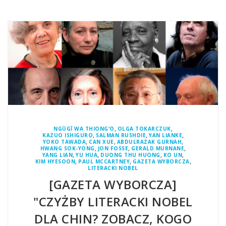
,
,
NGŨGĨ WA THIONG’O
OLGA TOKARCZUK
,
,
,
KAZUO ISHIGURO
SALMAN RUSHDIE
YAN LIANKE
,
,
,
YOKO TAWADA
CAN XUE
ABDULRAZAK GURNAH
,
,
,
HWANG SOK-YONG
JON FOSSE
GERALD MURNANE
,
,
,
,
YANG LIAN
YU HUA
DUONG THU HUONG
KO UN
,
,
,
KIM HYESOON
PAUL MCCARTNEY
GAZETA WYBORCZA
LITERACKI NOBEL
[GAZETA WYBORCZA]
"CZYŻBY LITERACKI NOBEL
DLA CHIN? ZOBACZ, KOGO