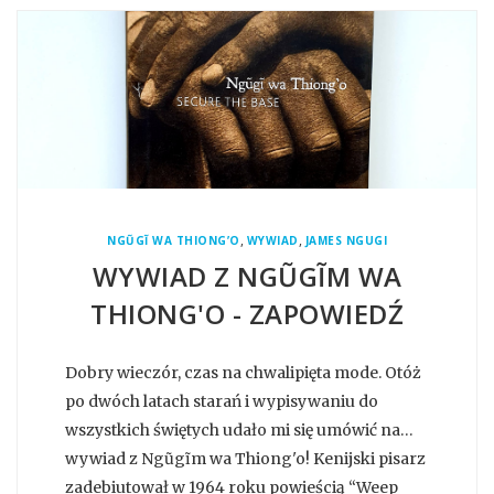
,
,
NGŨGĨ WA THIONG’O
WYWIAD
JAMES NGUGI
WYWIAD Z NGŨGĨM WA
THIONG'O - ZAPOWIEDŹ
Dobry wieczór, czas na chwalipięta mode. Otóż
po dwóch latach starań i wypisywaniu do
wszystkich świętych udało mi się umówić na…
wywiad z Ngũgĩm wa Thiong'o! Kenijski pisarz
zadebiutował w 1964 roku powieścią “Weep