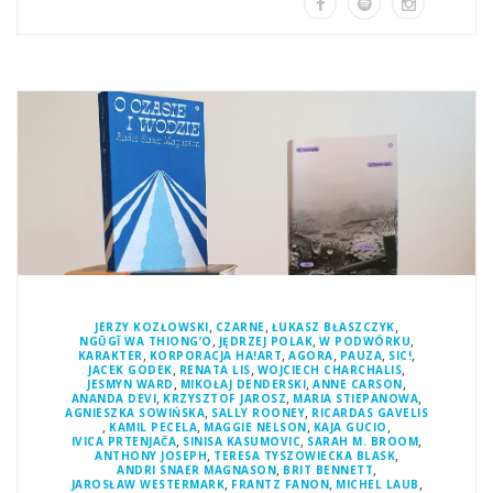
,
,
,
JERZY KOZŁOWSKI
CZARNE
ŁUKASZ BŁASZCZYK
,
,
,
NGŨGĨ WA THIONG’O
JĘDRZEJ POLAK
W PODWÓRKU
,
,
,
,
,
KARAKTER
KORPORACJA HA!ART
AGORA
PAUZA
SIC!
,
,
,
JACEK GODEK
RENATA LIS
WOJCIECH CHARCHALIS
,
,
,
JESMYN WARD
MIKOŁAJ DENDERSKI
ANNE CARSON
,
,
,
ANANDA DEVI
KRZYSZTOF JAROSZ
MARIA STIEPANOWA
,
,
AGNIESZKA SOWIŃSKA
SALLY ROONEY
RICARDAS GAVELIS
,
,
,
,
KAMIL PECELA
MAGGIE NELSON
KAJA GUCIO
,
,
,
IVICA PRTENJAČA
SINISA KASUMOVIC
SARAH M. BROOM
,
,
ANTHONY JOSEPH
TERESA TYSZOWIECKA BLASK
,
,
ANDRI SNAER MAGNASON
BRIT BENNETT
,
,
,
JAROSŁAW WESTERMARK
FRANTZ FANON
MICHEL LAUB