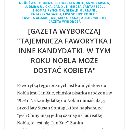
,
,
,
NGŨGĨ WA THIONG’O
LITERACKI NOBEL
ANNE CARSON
,
,
,
LUDMIŁA ULICKA
CAN XUE
MIRCEA CARTARESCU
,
,
THOMAS PYNCHON
GERALD MURNANE
,
,
KATARZYNA SAREK
ERSI SOTIROPOULOS
,
,
,
BUSHRA AL-MAQTARI
MIEKO KANAI
ALEXIS WRIGHT
GAZETA WYBORCZA
[GAZETA WYBORCZA]
"TAJEMNICZA FAWORYTKA I
INNE KANDYDATKI. W TYM
ROKU NOBLA MOŻE
DOSTAĆ KOBIETA"
Faworytką tegorocznych list kandydatów do
Nobla jest Can Xue, chińska pisarka urodzona w
1953 r. Na kandydatkę do Nobla namaściła ją
przed laty Susan Sontag, która napisała, że
"jeśli Chiny mają jedną szansę na laureatkę
Nobla, to jest nią Can Xue". Zanim