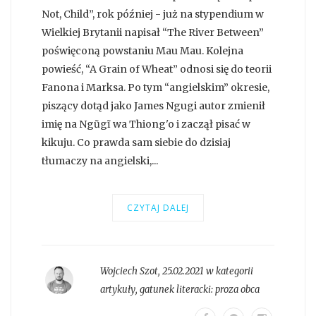
Not, Child”, rok później - już na stypendium w
Wielkiej Brytanii napisał “The River Between”
poświęconą powstaniu Mau Mau. Kolejna
powieść, “A Grain of Wheat” odnosi się do teorii
Fanona i Marksa. Po tym “angielskim” okresie,
piszący dotąd jako James Ngugi autor zmienił
imię na Ngũgĩ wa Thiong'o i zaczął pisać w
kikuju. Co prawda sam siebie do dzisiaj
tłumaczy na angielski,...
CZYTAJ DALEJ
Wojciech Szot
,
25.02.2021 w kategorii
artykuły
, gatunek literacki:
proza obca