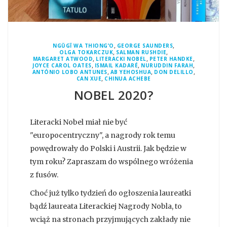
,
,
NGŨGĨ WA THIONG’O
GEORGE SAUNDERS
,
,
OLGA TOKARCZUK
SALMAN RUSHDIE
,
,
,
MARGARET ATWOOD
LITERACKI NOBEL
PETER HANDKE
,
,
,
JOYCE CAROL OATES
ISMAIL KADARÉ
NURUDDIN FARAH
,
,
,
ANTÓNIO LOBO ANTUNES
AB YEHOSHUA
DON DELILLO
,
CAN XUE
CHINUA ACHEBE
NOBEL 2020?
Literacki Nobel miał nie być
"europocentryczny", a nagrody rok temu
powędrowały do Polski i Austrii. Jak będzie w
tym roku? Zapraszam do wspólnego wróżenia
z fusów.
Choć już tylko tydzień do ogłoszenia laureatki
bądź laureata Literackiej Nagrody Nobla, to
wciąż na stronach przyjmujących zakłady nie