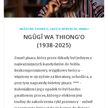
,
,
NGŨGĨ WA THIONG’O
GAZETA WYBORCZA
ZMARLI
NGŨGĨ WA THIONG’O
(1938-2025)
Zmarł pisarz, który przez dekady był jednym z
najważniejszych kandydatów do Nobla.
Bezkompromisowy, wyjątkowy twórca -
więziony w ojczyźnie za literaturę, uchodźca, a
przy tym naprawdę świetny pisarz. *** -
Kolonializm i jego upadek to był bardzo
gwałtowny proces, którego efektem jest
trudny do zakończenia cykl przemocy - mówił
w rozmowie, która stała się kanwą do dużego