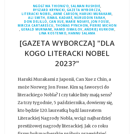
,
,
NGŨGĨ WA THIONG’O
SALMAN RUSHDIE
,
,
RYSZARD KRYNICKI
GAZETA WYBORCZA
,
,
,
LITERACKI NOBEL
ANNE CARSON
HARUKI MURAKAMI
,
,
,
ALI SMITH
ISMAIL KADARÉ
NURUDDIN FARAH
,
,
,
,
DON DELILLO
CAN XUE
MARIE NDIAYE
JON FOSSE
,
,
MIRCEA CARTARESCU
THOMAS PYNCHON
PIERRE MICHON
,
,
,
,
GERALD MURNANE
HAMID ISMAILOV
ANDRIEJ KURKOW
,
LINA KOSTENKO
HANNU SALAMA
[GAZETA WYBORCZA] "DLA
KOGO LITERACKI NOBEL
2023?"
Haruki Murakami z Japonii, Can Xue z Chin, a
może Norweg Jon Fosse. Kim są faworyci do
literackiego Nobla? I czy takie listy mają sens?
Za trzy tygodnie, 5 października, dowiemy się,
kto będzie 120. laureatką bądź laureatem
Literackiej Nagrody Nobla, wciąż najbardziej
prestiżowej nagrody literackiej. Jak co roku
firmy bukmacherskie próbują przewidzieć