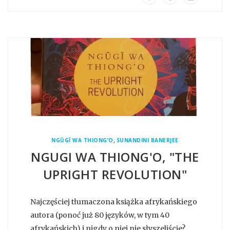
,
NGŨGĨ WA THIONG’O
SUNANDINI BANERJEE
NGUGI WA THIONG'O, "THE
UPRIGHT REVOLUTION"
Najczęściej tłumaczona książka afrykańskiego
autora (ponoć już 80 języków, w tym 40
afrykańskich) i nigdy o niej nie słyszeliście?