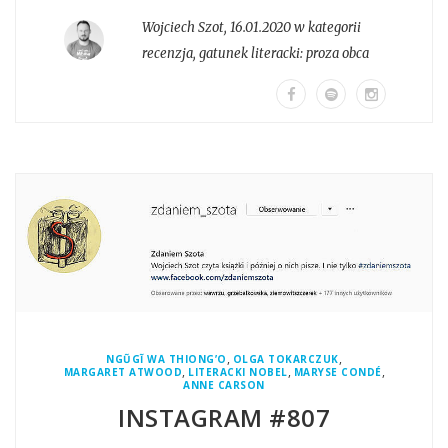
Wojciech Szot
,
16.01.2020 w kategorii
recenzja
, gatunek literacki:
proza obca
,
,
NGŨGĨ WA THIONG’O
OLGA TOKARCZUK
,
,
,
MARGARET ATWOOD
LITERACKI NOBEL
MARYSE CONDÉ
ANNE CARSON
INSTAGRAM #807