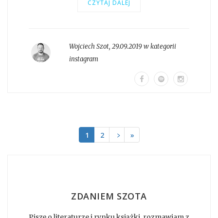
CZYTAJ DALEJ
Wojciech Szot
,
29.09.2019 w kategorii
instagram
1
2
﹥
»
ZDANIEM SZOTA
Piszę o literaturze i rynku książki, rozmawiam z