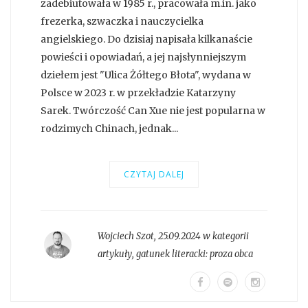
zadebiutowała w 1985 r., pracowała m.in. jako
frezerka, szwaczka i nauczycielka
angielskiego. Do dzisiaj napisała kilkanaście
powieści i opowiadań, a jej najsłynniejszym
dziełem jest "Ulica Żółtego Błota", wydana w
Polsce w 2023 r. w przekładzie Katarzyny
Sarek. Twórczość Can Xue nie jest popularna w
rodzimych Chinach, jednak...
CZYTAJ DALEJ
Wojciech Szot
,
25.09.2024 w kategorii
artykuły
, gatunek literacki:
proza obca