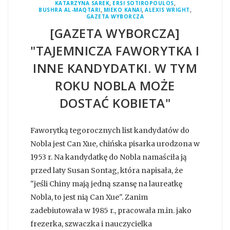
,
,
KATARZYNA SAREK
ERSI SOTIROPOULOS
,
,
,
BUSHRA AL-MAQTARI
MIEKO KANAI
ALEXIS WRIGHT
GAZETA WYBORCZA
[GAZETA WYBORCZA]
"TAJEMNICZA FAWORYTKA I
INNE KANDYDATKI. W TYM
ROKU NOBLA MOŻE
DOSTAĆ KOBIETA"
Faworytką tegorocznych list kandydatów do
Nobla jest Can Xue, chińska pisarka urodzona w
1953 r. Na kandydatkę do Nobla namaściła ją
przed laty Susan Sontag, która napisała, że
"jeśli Chiny mają jedną szansę na laureatkę
Nobla, to jest nią Can Xue". Zanim
zadebiutowała w 1985 r., pracowała m.in. jako
frezerka, szwaczka i nauczycielka