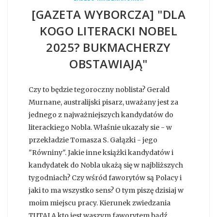
[GAZETA WYBORCZA] "DLA
KOGO LITERACKI NOBEL
2025? BUKMACHERZY
OBSTAWIAJĄ"
Czy to będzie tegoroczny noblista? Gerald
Murnane, australijski pisarz, uważany jest za
jednego z najważniejszych kandydatów do
literackiego Nobla. Właśnie ukazały sie - w
przekładzie Tomasza S. Gałązki - jego
"Równiny". Jakie inne książki kandydatów i
kandydatek do Nobla ukażą się w najbliższych
tygodniach? Czy wśród faworytów są Polacy i
jaki to ma wszystko sens? O tym piszę dzisiaj w
moim miejscu pracy. Kierunek zwiedzania
TUTAJ A kto jest waszym faworytem bądź