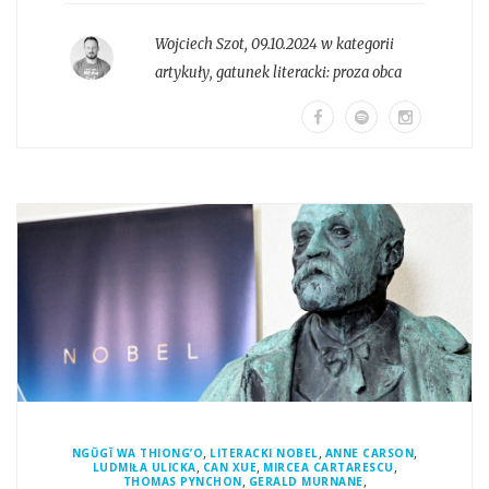
Wojciech Szot
,
09.10.2024 w kategorii
artykuły
, gatunek literacki:
proza obca
,
,
,
NGŨGĨ WA THIONG’O
LITERACKI NOBEL
ANNE CARSON
,
,
,
LUDMIŁA ULICKA
CAN XUE
MIRCEA CARTARESCU
,
,
THOMAS PYNCHON
GERALD MURNANE