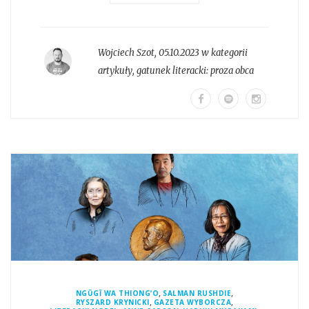
Wojciech Szot
,
05.10.2023 w kategorii
artykuły
, gatunek literacki:
proza obca
,
,
NGŨGĨ WA THIONG’O
SALMAN RUSHDIE
,
,
RYSZARD KRYNICKI
GAZETA WYBORCZA