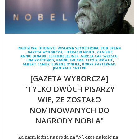
,
,
NGŨGĨ WA THIONG’O
WISŁAWA SZYMBORSKA
BOB DYLAN
,
,
,
,
GAZETA WYBORCZA
LITERACKI NOBEL
CAN XUE
,
,
,
ANNIE ERNAUX
ELFRIEDE JELINEK
MIRCEA CARTARESCU
,
,
,
LINA KOSTENKO
HANNU SALAMA
ALEXIS WRIGHT
,
,
,
ALBERT CAMUS
EUGENE O'NEILL
BORYS PASTERNAK
JEAN-PAUL SARTRE
[GAZETA WYBORCZA]
"TYLKO DWÓCH PISARZY
WIE, ŻE ZOSTAŁO
NOMINOWANYCH DO
NAGRODY NOBLA"
Za nami jedna nagroda na "N", czas na kolejną.