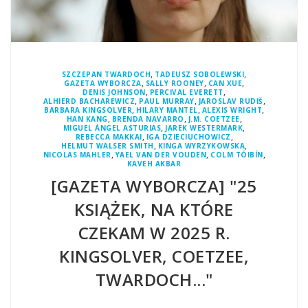
,
,
SZCZEPAN TWARDOCH
TADEUSZ SOBOLEWSKI
,
,
,
GAZETA WYBORCZA
SALLY ROONEY
CAN XUE
,
,
DENIS JOHNSON
PERCIVAL EVERETT
,
,
,
ALHIERD BACHAREWICZ
PAUL MURRAY
JAROSLAV RUDIŠ
,
,
,
BARBARA KINGSOLVER
HILARY MANTEL
ALEXIS WRIGHT
,
,
,
HAN KANG
BRENDA NAVARRO
J.M. COETZEE
,
,
MIGUEL ÁNGEL ASTURIAS
JAREK WESTERMARK
,
,
REBECCA MAKKAI
IGA DZIECIUCHOWICZ
,
,
HELMUT WALSER SMITH
KINGA WYRZYKOWSKA
,
,
,
NICOLAS MAHLER
YAEL VAN DER VOUDEN
COLM TÓIBÍN
KAVEH AKBAR
[GAZETA WYBORCZA] "25
KSIĄŻEK, NA KTÓRE
CZEKAM W 2025 R.
KINGSOLVER, COETZEE,
TWARDOCH..."