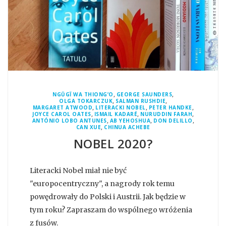
,
,
NGŨGĨ WA THIONG’O
GEORGE SAUNDERS
,
,
OLGA TOKARCZUK
SALMAN RUSHDIE
,
,
,
MARGARET ATWOOD
LITERACKI NOBEL
PETER HANDKE
,
,
,
JOYCE CAROL OATES
ISMAIL KADARÉ
NURUDDIN FARAH
,
,
,
ANTÓNIO LOBO ANTUNES
AB YEHOSHUA
DON DELILLO
,
CAN XUE
CHINUA ACHEBE
NOBEL 2020?
Literacki Nobel miał nie być
"europocentryczny", a nagrody rok temu
powędrowały do Polski i Austrii. Jak będzie w
tym roku? Zapraszam do wspólnego wróżenia
z fusów.