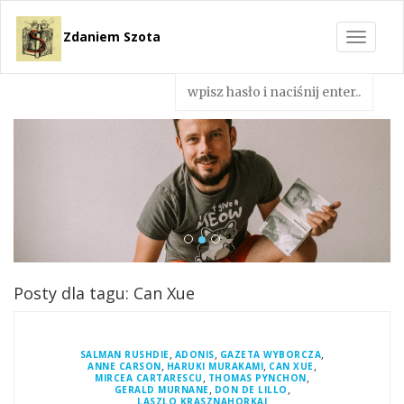
Zdaniem Szota
Toggle
navigat
Posty dla tagu: Can Xue
,
,
,
SALMAN RUSHDIE
ADONIS
GAZETA WYBORCZA
,
,
,
ANNE CARSON
HARUKI MURAKAMI
CAN XUE
,
,
MIRCEA CARTARESCU
THOMAS PYNCHON
,
,
GERALD MURNANE
DON DE LILLO
LASZLO KRASZNAHORKAI