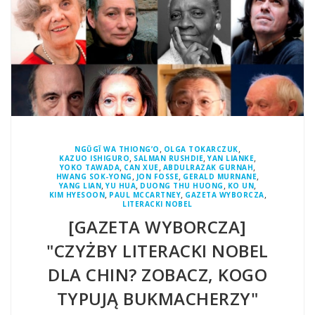
,
,
NGŨGĨ WA THIONG’O
OLGA TOKARCZUK
,
,
,
KAZUO ISHIGURO
SALMAN RUSHDIE
YAN LIANKE
,
,
,
YOKO TAWADA
CAN XUE
ABDULRAZAK GURNAH
,
,
,
HWANG SOK-YONG
JON FOSSE
GERALD MURNANE
,
,
,
,
YANG LIAN
YU HUA
DUONG THU HUONG
KO UN
,
,
,
KIM HYESOON
PAUL MCCARTNEY
GAZETA WYBORCZA
LITERACKI NOBEL
[GAZETA WYBORCZA]
"CZYŻBY LITERACKI NOBEL
DLA CHIN? ZOBACZ, KOGO
TYPUJĄ BUKMACHERZY"