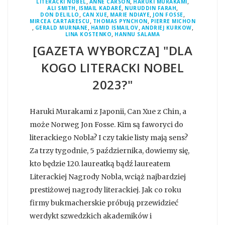
,
,
,
LITERACKI NOBEL
ANNE CARSON
HARUKI MURAKAMI
,
,
,
ALI SMITH
ISMAIL KADARÉ
NURUDDIN FARAH
,
,
,
,
DON DELILLO
CAN XUE
MARIE NDIAYE
JON FOSSE
,
,
MIRCEA CARTARESCU
THOMAS PYNCHON
PIERRE MICHON
,
,
,
,
GERALD MURNANE
HAMID ISMAILOV
ANDRIEJ KURKOW
,
LINA KOSTENKO
HANNU SALAMA
[GAZETA WYBORCZA] "DLA
KOGO LITERACKI NOBEL
2023?"
Haruki Murakami z Japonii, Can Xue z Chin, a
może Norweg Jon Fosse. Kim są faworyci do
literackiego Nobla? I czy takie listy mają sens?
Za trzy tygodnie, 5 października, dowiemy się,
kto będzie 120. laureatką bądź laureatem
Literackiej Nagrody Nobla, wciąż najbardziej
prestiżowej nagrody literackiej. Jak co roku
firmy bukmacherskie próbują przewidzieć
werdykt szwedzkich akademików i