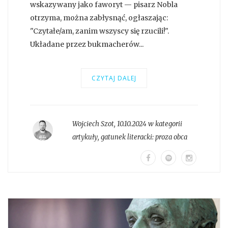
wskazywany jako faworyt — pisarz Nobla
otrzyma, można zabłysnąć, ogłaszając:
"Czytałe/am, zanim wszyscy się rzucili!".
Układane przez bukmacherów...
CZYTAJ DALEJ
Wojciech Szot
,
10.10.2024 w kategorii
artykuły
, gatunek literacki:
proza obca