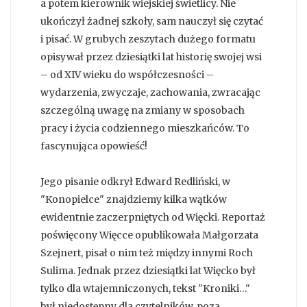
a potem kierownik wiejskiej świetlicy. Nie
ukończył żadnej szkoły, sam nauczył się czytać
i pisać. W grubych zeszytach dużego formatu
opisywał przez dziesiątki lat historię swojej wsi
– od XIV wieku do współczesności –
wydarzenia, zwyczaje, zachowania, zwracając
szczególną uwagę na zmiany w sposobach
pracy i życia codziennego mieszkańców. To
fascynująca opowieść!
Jego pisanie odkrył Edward Redliński, w
"Konopielce" znajdziemy kilka wątków
ewidentnie zaczerpniętych od Więcki. Reportaż
poświęcony Więcce opublikowała Małgorzata
Szejnert, pisał o nim też między innymi Roch
Sulima. Jednak przez dziesiątki lat Więcko był
tylko dla wtajemniczonych, tekst "Kroniki…"
był niedostępny dla czytelników, poza