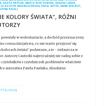
,
,
,
,
A
AGATA KRÓLAK
MARTA KURCZEWSKA
GRAŻKA LANGE
,
,
,
OLA RICHTER-MAGNUSZEWSKA
RAFAŁ WITEK
ANNA WIELBUT
AŻYNA RIGALL
IE KOLORY ŚWIATA", RÓŻNI
UTORZY
a” powstały w wolontariacie, a dochód przeznaczony
zo cenna inicjatywa, co nie warto przyjrzeć się
h kolorach świata” podawane, a te - zwłaszcza w
. Autorzy i autorki najwyraźniej nie radzą sobie z
h czytelników i czytelniczek problemów właściwie
dce autorstwa Pawła Pawlaka. Absolutne
YTAJ DALEJ