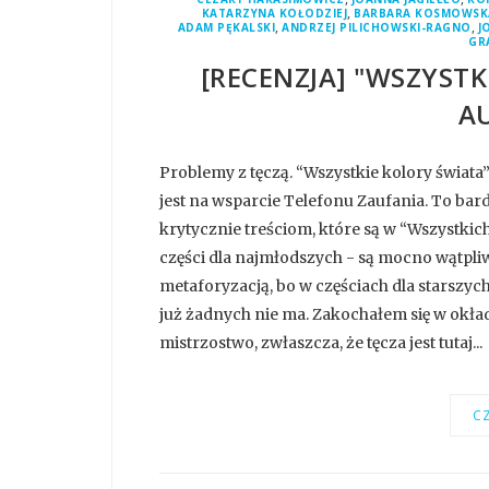
,
KATARZYNA KOŁODZIEJ
BARBARA KOSMOWSK
,
,
ADAM PĘKALSKI
ANDRZEJ PILICHOWSKI-RAGNO
J
GR
[RECENZJA] "WSZYSTK
A
Problemy z tęczą. “Wszystkie kolory świat
jest na wsparcie Telefonu Zaufania. To bard
krytycznie treściom, które są w “Wszystkic
części dla najmłodszych - są mocno wątpliwe
metaforyzacją, bo w częściach dla starszyc
już żadnych nie ma. Zakochałem się w okła
mistrzostwo, zwłaszcza, że tęcza jest tutaj...
CZ