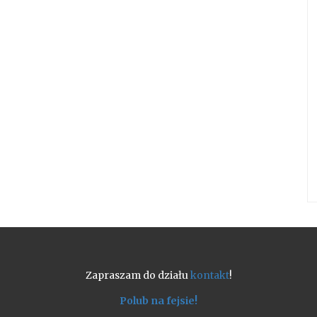
Zapraszam do działu
kontakt
!
Polub na fejsie!