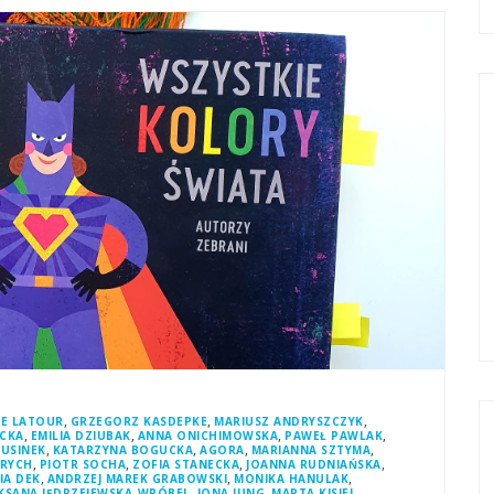
,
,
,
DE LATOUR
GRZEGORZ KASDEPKE
MARIUSZ ANDRYSZCZYK
,
,
,
,
ICKA
EMILIA DZIUBAK
ANNA ONICHIMOWSKA
PAWEŁ PAWLAK
,
,
,
,
RUSINEK
KATARZYNA BOGUCKA
AGORA
MARIANNA SZTYMA
,
,
,
,
YRYCH
PIOTR SOCHA
ZOFIA STANECKA
JOANNA RUDNIAŃSKA
,
,
,
IA DEK
ANDRZEJ MAREK GRABOWSKI
MONIKA HANULAK
,
,
,
KSANA JĘDRZEJEWSKA-WRÓBEL
JONA JUNG
MARTA KISIEL