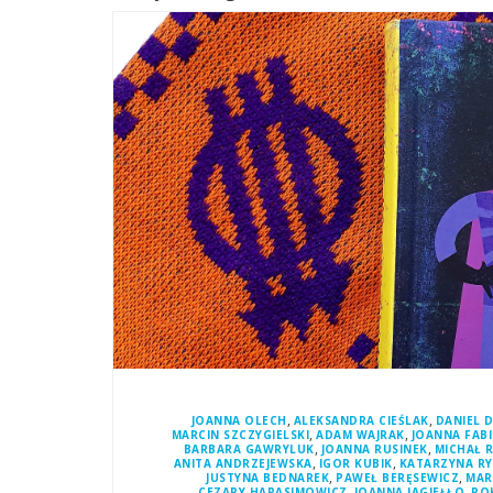
,
,
JOANNA OLECH
ALEKSANDRA CIEŚLAK
DANIEL 
,
,
MARCIN SZCZYGIELSKI
ADAM WAJRAK
JOANNA FAB
,
,
BARBARA GAWRYLUK
JOANNA RUSINEK
MICHAŁ 
,
,
ANITA ANDRZEJEWSKA
IGOR KUBIK
KATARZYNA R
,
,
JUSTYNA BEDNAREK
PAWEŁ BERĘSEWICZ
MAR
,
,
CEZARY HARASIMOWICZ
JOANNA JAGIEŁŁO
RO