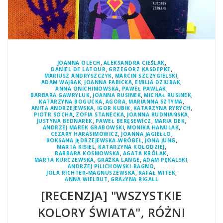
,
,
JOANNA OLECH
ALEKSANDRA CIEŚLAK
,
,
DANIEL DE LATOUR
GRZEGORZ KASDEPKE
,
,
MARIUSZ ANDRYSZCZYK
MARCIN SZCZYGIELSKI
,
,
,
ADAM WAJRAK
JOANNA FABICKA
EMILIA DZIUBAK
,
,
ANNA ONICHIMOWSKA
PAWEŁ PAWLAK
,
,
,
BARBARA GAWRYLUK
JOANNA RUSINEK
MICHAŁ RUSINEK
,
,
,
KATARZYNA BOGUCKA
AGORA
MARIANNA SZTYMA
,
,
,
ANITA ANDRZEJEWSKA
IGOR KUBIK
KATARZYNA RYRYCH
,
,
,
PIOTR SOCHA
ZOFIA STANECKA
JOANNA RUDNIAŃSKA
,
,
,
JUSTYNA BEDNAREK
PAWEŁ BERĘSEWICZ
MARIA DEK
,
,
ANDRZEJ MAREK GRABOWSKI
MONIKA HANULAK
,
,
CEZARY HARASIMOWICZ
JOANNA JAGIEŁŁO
,
,
ROKSANA JĘDRZEJEWSKA-WRÓBEL
JONA JUNG
,
,
MARTA KISIEL
KATARZYNA KOŁODZIEJ
,
,
BARBARA KOSMOWSKA
AGATA KRÓLAK
,
,
,
MARTA KURCZEWSKA
GRAŻKA LANGE
ADAM PĘKALSKI
,
ANDRZEJ PILICHOWSKI-RAGNO
,
,
JOLA RICHTER-MAGNUSZEWSKA
RAFAŁ WITEK
,
ANNA WIELBUT
GRAŻYNA RIGALL
[RECENZJA] "WSZYSTKIE
KOLORY ŚWIATA", RÓŻNI