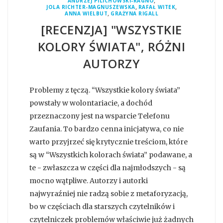
,
ANDRZEJ PILICHOWSKI-RAGNO
,
,
JOLA RICHTER-MAGNUSZEWSKA
RAFAŁ WITEK
,
ANNA WIELBUT
GRAŻYNA RIGALL
[RECENZJA] "WSZYSTKIE
KOLORY ŚWIATA", RÓŻNI
AUTORZY
Problemy z tęczą. “Wszystkie kolory świata”
powstały w wolontariacie, a dochód
przeznaczony jest na wsparcie Telefonu
Zaufania. To bardzo cenna inicjatywa, co nie
warto przyjrzeć się krytycznie treściom, które
są w “Wszystkich kolorach świata” podawane, a
te - zwłaszcza w części dla najmłodszych - są
mocno wątpliwe. Autorzy i autorki
najwyraźniej nie radzą sobie z metaforyzacją,
bo w częściach dla starszych czytelników i
czytelniczek problemów właściwie już żadnych