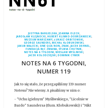
,
,
JUSTYNA BARGIELSKA
JOANNA OLECH
,
,
JAROSŁAW KLEJNOCKI
HUBERT KLIMKO-DOBRZANIECKI
,
,
MUZEUM WARSZAWY
ŁUKASZ ORBITOWSKI
,
,
GEORGE SAUNDERS
MICHAŁ KŁOBUKOWSKI
,
,
,
,
JAKUB MAŁECKI
SINE QUA NON
ZNAK
JACEK DEHNEL
,
,
FUNDACJA BĘC ZMIANA
SYLWIA CHUTNIK
,
,
NOTES NA 6 TYGODNI
WIESŁAW MYŚLIWSKI
,
JACEK KOŁODZIEJSKI
DOMINIK CYMER
NOTES NA 6 TYGODNI,
NUMER 119
Jak to się stało, że przegapiliśmy 119 numer
Notesu? Nie wiemy. A pisaliśmy w nim o:
- "Uchu igielnym" Myśliwskiego, "Licolnie w
Bardo" Saundersa (tłum. Kłobukowski) i "Nikt