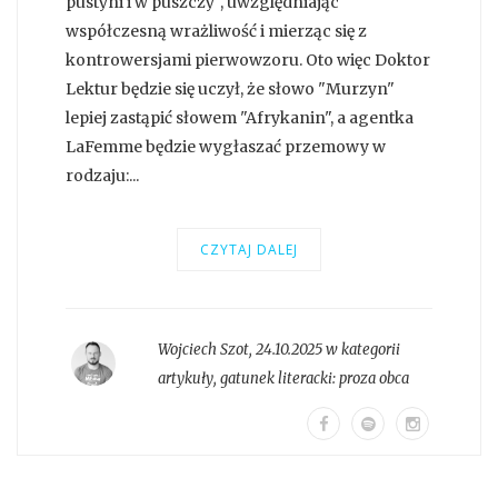
pustyni i w puszczy", uwzględniając
współczesną wrażliwość i mierząc się z
kontrowersjami pierwowzoru. Oto więc Doktor
Lektur będzie się uczył, że słowo "Murzyn"
lepiej zastąpić słowem "Afrykanin", a agentka
LaFemme będzie wygłaszać przemowy w
rodzaju:...
CZYTAJ DALEJ
Wojciech Szot
,
24.10.2025 w kategorii
artykuły
, gatunek literacki:
proza obca