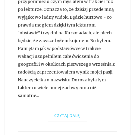
przypomnieć o czym myślałem w trakcie i tuż
po lekturze. Oznacza to, że dzisiaj przede mną
wyjątkowo ładny widok. Będzie hurtowo - co
prawda mogłem dzięki tym lekturom
“obstawić” trzy dni na Kurzojadach, ale niech
będzie, że zawsze byłem kujonem. Bo byłem.
Pamiętam jak w podstawówce w trakcie
wakacji uzupełniłem całe ćwiczenia do
geografii i w okolicach pierwszego września z
radością zaprezentowałem wynik mojej pasji.
Nauczycielka o nazwisku Dorosz była tym
faktem o wiele mniej zachwycona niż
samotne...
CZYTAJ DALEJ