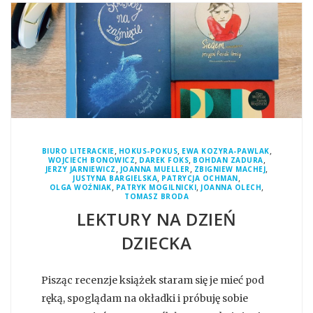
,
,
,
BIURO LITERACKIE
HOKUS-POKUS
EWA KOZYRA-PAWLAK
,
,
,
WOJCIECH BONOWICZ
DAREK FOKS
BOHDAN ZADURA
,
,
,
JERZY JARNIEWICZ
JOANNA MUELLER
ZBIGNIEW MACHEJ
,
,
JUSTYNA BARGIELSKA
PATRYCJA OCHMAN
,
,
,
OLGA WOŹNIAK
PATRYK MOGILNICKI
JOANNA OLECH
TOMASZ BRODA
LEKTURY NA DZIEŃ
DZIECKA
Pisząc recenzje książek staram się je mieć pod
ręką, spoglądam na okładki i próbuję sobie