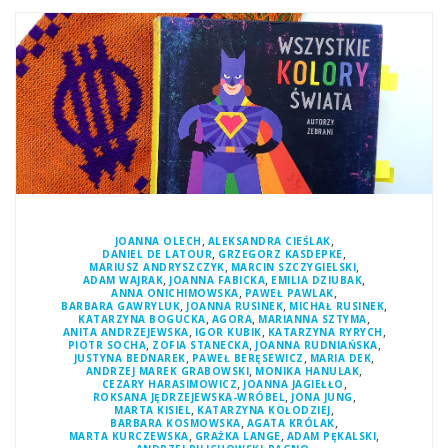
,
,
JOANNA OLECH
ALEKSANDRA CIEŚLAK
,
,
DANIEL DE LATOUR
GRZEGORZ KASDEPKE
,
,
MARIUSZ ANDRYSZCZYK
MARCIN SZCZYGIELSKI
,
,
,
ADAM WAJRAK
JOANNA FABICKA
EMILIA DZIUBAK
,
,
ANNA ONICHIMOWSKA
PAWEŁ PAWLAK
,
,
,
BARBARA GAWRYLUK
JOANNA RUSINEK
MICHAŁ RUSINEK
,
,
,
KATARZYNA BOGUCKA
AGORA
MARIANNA SZTYMA
,
,
,
ANITA ANDRZEJEWSKA
IGOR KUBIK
KATARZYNA RYRYCH
,
,
,
PIOTR SOCHA
ZOFIA STANECKA
JOANNA RUDNIAŃSKA
,
,
,
JUSTYNA BEDNAREK
PAWEŁ BERĘSEWICZ
MARIA DEK
,
,
ANDRZEJ MAREK GRABOWSKI
MONIKA HANULAK
,
,
CEZARY HARASIMOWICZ
JOANNA JAGIEŁŁO
,
,
ROKSANA JĘDRZEJEWSKA-WRÓBEL
JONA JUNG
,
,
MARTA KISIEL
KATARZYNA KOŁODZIEJ
,
,
BARBARA KOSMOWSKA
AGATA KRÓLAK
,
,
,
MARTA KURCZEWSKA
GRAŻKA LANGE
ADAM PĘKALSKI