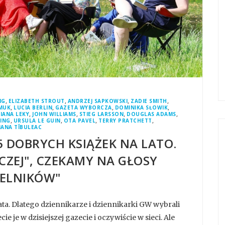
,
,
,
,
NG
ELIZABETH STROUT
ANDRZEJ SAPKOWSKI
ZADIE SMITH
,
,
,
,
MUK
LUCIA BERLIN
GAZETA WYBORCZA
DOMINIKA SŁOWIK
,
,
,
,
IANA LEKY
JOHN WILLIAMS
STIEG LARSSON
DOUGLAS ADAMS
,
,
,
,
VING
URSULA LE GUIN
OTA PAVEL
TERRY PRATCHETT
IANA TÎBULEAC
5 DOBRYCH KSIĄŻEK NA LATO.
ZEJ", CZEKAMY NA GŁOSY
ELNIKÓW"
ata. Dlatego dziennikarze i dziennikarki GW wybrali
ie je w dzisiejszej gazecie i oczywiście w sieci. Ale