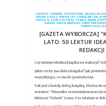
,
,
LEOPOLD TYRMAND
STEPHEN KING
MICHAIŁ BUŁH
,
,
,
BRUNO SCHULZ
HARPER LEE
STANISŁAW LEM
JOHN
,
,
,
URSULA LE GUIN
OTA PAVEL
TOMASZ MANN
JOSEP
,
GABRIEL GARCIA MARQUEZ
SEBASTIAN BARRY
,
FANNIE FLAGG
JO
[GAZETA WYBORCZA] "K
LATO. 50 LEKTUR ID
REDAKCJI
Czy istnieje idealna książka na wakacje? Zob
Jakie cechy ma dobra książka? Jak powiedzi
wszystkiego, co ma do powiedzenia.
Tak jest z każdą dobrą książką. Można do n
warstwy. "Wszystko zrozumiałem inaczej niż 
lekturze "Solaris" Lema. O to właśnie w dobr