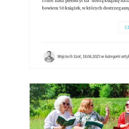
I choć nasz plebiscyt na "dobrą książkę na 
bowiem 50 książek, w których dostrzegamy c
CZ
Wojciech Szot
,
18.08.2025 w kategorii
arty