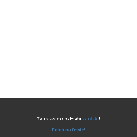
Zapraszam do działu
kontakt
!
Polub na fejsie!