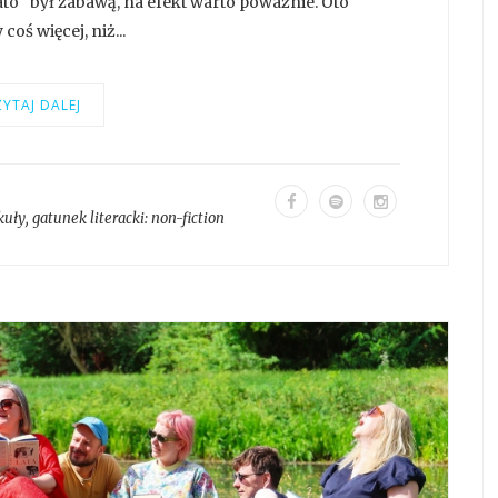
lato" był zabawą, na efekt warto poważnie. Oto
oś więcej, niż...
YTAJ DALEJ
kuły
, gatunek literacki:
non-fiction