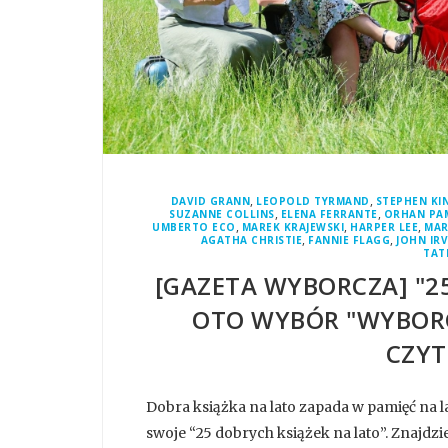
,
,
DAVID GRANN
LEOPOLD TYRMAND
STEPHEN KI
,
,
SUZANNE COLLINS
ELENA FERRANTE
ORHAN PA
,
,
,
UMBERTO ECO
MAREK KRAJEWSKI
HARPER LEE
MAR
,
,
AGATHA CHRISTIE
FANNIE FLAGG
JOHN IR
TAT
[GAZETA WYBORCZA] "2
OTO WYBÓR "WYBORC
CZYT
Dobra książka na lato zapada w pamięć na l
swoje “25 dobrych książek na lato”. Znajdziec