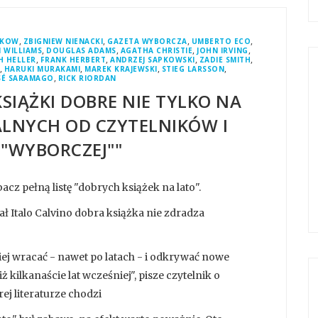
,
,
,
,
AKOW
ZBIGNIEW NIENACKI
GAZETA WYBORCZA
UMBERTO ECO
,
,
,
,
 WILLIAMS
DOUGLAS ADAMS
AGATHA CHRISTIE
JOHN IRVING
,
,
,
,
H HELLER
FRANK HERBERT
ANDRZEJ SAPKOWSKI
ZADIE SMITH
,
,
,
,
HARUKI MURAKAMI
MAREK KRAJEWSKI
STIEG LARSSON
,
SÉ SARAMAGO
RICK RIORDAN
SIĄŻKI DOBRE NIE TYLKO NA
EALNYCH OD CZYTELNIKÓW I
 "WYBORCZEJ""
acz pełną listę "dobrych książek na lato".
ał Italo Calvino dobra książka nie zdradza
iej wracać - nawet po latach - i odkrywać nowe
kilkanaście lat wcześniej", pisze czytelnik o
ej literaturze chodzi