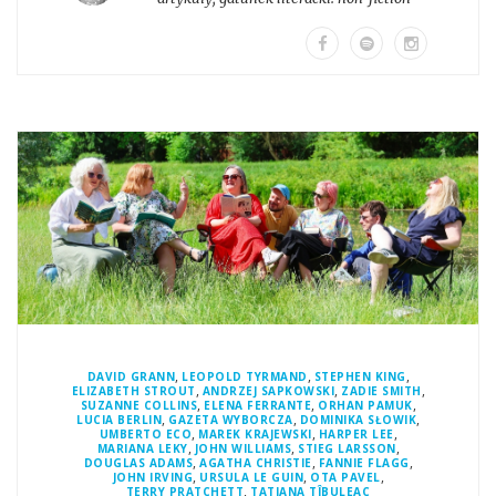
,
,
,
DAVID GRANN
LEOPOLD TYRMAND
STEPHEN KING
,
,
,
ELIZABETH STROUT
ANDRZEJ SAPKOWSKI
ZADIE SMITH
,
,
,
SUZANNE COLLINS
ELENA FERRANTE
ORHAN PAMUK
,
,
,
LUCIA BERLIN
GAZETA WYBORCZA
DOMINIKA SŁOWIK
,
,
,
UMBERTO ECO
MAREK KRAJEWSKI
HARPER LEE
,
,
,
MARIANA LEKY
JOHN WILLIAMS
STIEG LARSSON
,
,
,
DOUGLAS ADAMS
AGATHA CHRISTIE
FANNIE FLAGG
,
,
,
JOHN IRVING
URSULA LE GUIN
OTA PAVEL
,
TERRY PRATCHETT
TATIANA TÎBULEAC