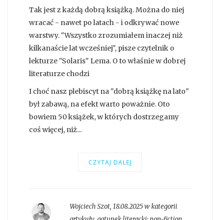
Tak jest z każdą dobrą książką. Można do niej
wracać - nawet po latach - i odkrywać nowe
warstwy. "Wszystko zrozumiałem inaczej niż
kilkanaście lat wcześniej", pisze czytelnik o
lekturze "Solaris" Lema. O to właśnie w dobrej
literaturze chodzi
I choć nasz plebiscyt na "dobrą książkę na lato"
był zabawą, na efekt warto poważnie. Oto
bowiem 50 książek, w których dostrzegamy
coś więcej, niż...
CZYTAJ DALEJ
Wojciech Szot
,
18.08.2025 w kategorii
artykuły
, gatunek literacki:
non-fiction