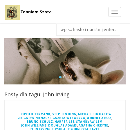
Zdaniem Szota
Toggle
navigat
Posty dla tagu: John Irving
,
,
,
LEOPOLD TYRMAND
STEPHEN KING
MICHAIŁ BUŁHAKOW
,
,
,
ZBIGNIEW NIENACKI
GAZETA WYBORCZA
UMBERTO ECO
,
,
,
BRUNO SCHULZ
HARPER LEE
STANISŁAW LEM
,
,
,
JOHN WILLIAMS
DOUGLAS ADAMS
AGATHA CHRISTIE
,
,
,
JOHN IRVING
URSULA LE GUIN
OTA PAVEL