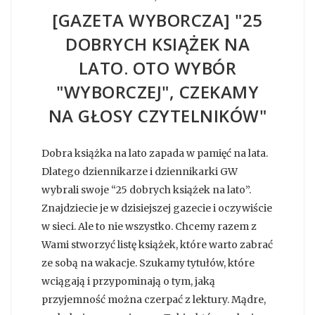
[GAZETA WYBORCZA] "25
DOBRYCH KSIĄŻEK NA
LATO. OTO WYBÓR
"WYBORCZEJ", CZEKAMY
NA GŁOSY CZYTELNIKÓW"
Dobra książka na lato zapada w pamięć na lata.
Dlatego dziennikarze i dziennikarki GW
wybrali swoje “25 dobrych książek na lato”.
Znajdziecie je w dzisiejszej gazecie i oczywiście
w sieci. Ale to nie wszystko. Chcemy razem z
Wami stworzyć listę książek, które warto zabrać
ze sobą na wakacje. Szukamy tytułów, które
wciągają i przypominają o tym, jaką
przyjemność można czerpać z lektury. Mądre,