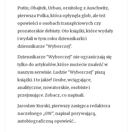
Putin, Obajtek, Urban, ornitolog z Auschwitz,
pierwsza Polka, która opłynęła glob, ale też
opowieści o osobach transpłciowych czy
prozatorskie debiuty. Oto książki, które wydały
i wydali w tym roku dziennikarki i
dziennikarze "Wyborczej".
Dziennikarze "Wyborczej" nie ograniczają się
tylko do artykułów, które możecie znaleźć w
naszym serwisie. Ludzie "Wyborczej" piszą
książki. I to jakie! Grube, wciągające,
analityczne, nowatorskie, osobiste i
przejmujące. Zobacz, co napisali.
Jarosław Kurski, pierwszy zastępca redaktora
naczelnego „GW", napisał porywającą,
autobiograficzną opowieść...