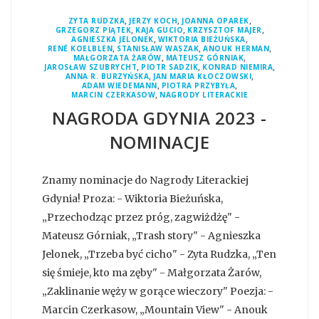
,
,
,
ZYTA RUDZKA
JERZY KOCH
JOANNA OPAREK
,
,
,
GRZEGORZ PIĄTEK
KAJA GUCIO
KRZYSZTOF MAJER
,
,
AGNIESZKA JELONEK
WIKTORIA BIEŻUŃSKA
,
,
,
RENÉ KOELBLEN
STANISŁAW WASZAK
ANOUK HERMAN
,
,
MAŁGORZATA ŻARÓW
MATEUSZ GÓRNIAK
,
,
,
JAROSŁAW SZUBRYCHT
PIOTR SADZIK
KONRAD NIEMIRA
,
,
ANNA R. BURZYŃSKA
JAN MARIA KŁOCZOWSKI
,
,
ADAM WIEDEMANN
PIOTRA PRZYBYŁA
,
MARCIN CZERKASOW
NAGRODY LITERACKIE
NAGRODA GDYNIA 2023 -
NOMINACJE
Znamy nominacje do Nagrody Literackiej
Gdynia! Proza: - Wiktoria Bieżuńska,
„Przechodząc przez próg, zagwiżdżę" -
Mateusz Górniak, „Trash story" - Agnieszka
Jelonek, „Trzeba być cicho" - Zyta Rudzka, „Ten
się śmieje, kto ma zęby" - Małgorzata Żarów,
„Zaklinanie węży w gorące wieczory" Poezja: -
Marcin Czerkasow, „Mountain View" - Anouk