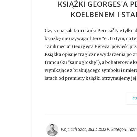
KSIĄŻKI GEORGES'A 
KOELBENEM I ST
Czy są na sali fani i fanki Pereca? Nie tyl
książkę nie używając litery "e". I o tym, co
"Zniknięcia" Georges'a Pereca, powieść pr
Książka opisuje tragiczne wydarzenia po zn
francusku "samogłoskę"), a bohaterowie ks
wynikające z brakującego symbolu i umieraj
latach od premiery książki otrzymujemy jej p
CZ
Wojciech Szot
,
28.12.2022 w kategorii
roz