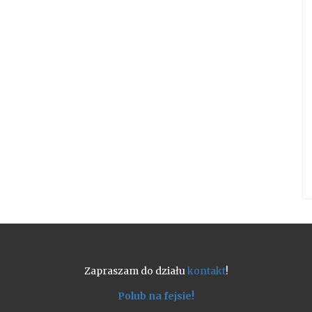
Zapraszam do działu
kontakt
!
Polub na fejsie!