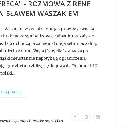
PERECA" - ROZMOWA Z RENE
ANISŁAWEM WASZAKIEM
ko dla Was mam wywiad o tym, jak przełożyć wielką
 ten brak może symbolizować. Właśnie ukazały się
zez lata uchodząca za niemal nieprzetłumaczalną.
iknięciu Antona Voyla ("voyelle" oznacza po
iążki nieustannie napotykają ograniczenia
ą, gdy zbytnio zbliżą się do prawdy. Po ponad 50
olski...
YTAJ DALEJ
mawiam
, gatunek literacki:
proza obca