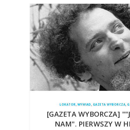
,
,
,
LOKATOR
WYWIAD
GAZETA WYBORCZA
G
[GAZETA WYBORCZA] ""
NAM". PIERWSZY W H