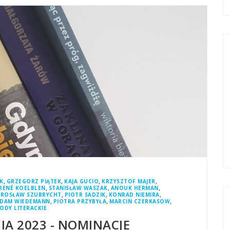
,
,
,
,
K
GRZEGORZ PIĄTEK
KAJA GUCIO
KRZYSZTOF MAJER
,
,
,
RENÉ KOELBLEN
STANISŁAW WASZAK
ANOUK HERMAN
,
,
,
AROSŁAW SZUBRYCHT
PIOTR SADZIK
KONRAD NIEMIRA
,
,
,
DAM WIEDEMANN
PIOTRA PRZYBYŁA
MARCIN CZERKASOW
ODY LITERACKIE
A 2023 - NOMINACJE