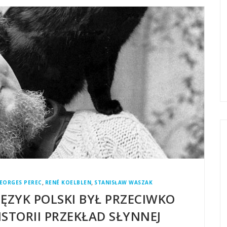
,
,
EORGES PEREC
RENÉ KOELBLEN
STANISŁAW WASZAK
JĘZYK POLSKI BYŁ PRZECIWKO
ISTORII PRZEKŁAD SŁYNNEJ