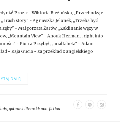
dynia! Proza: - Wiktoria Bieżuńska, „Przechodząc
„Trash story" - Agnieszka Jelonek, „Trzeba być
ma zęby" - Małgorzata Żarów, „Zaklinanie węży w
sow, „Mountain View" - Anouk Herman, „right into
ności" - Piotra Przybył, „analfabeta" - Adam
ad - Kaja Gucio - za przekład z angielskiego
YTAJ DALEJ
kuły
, gatunek literacki:
non-fiction