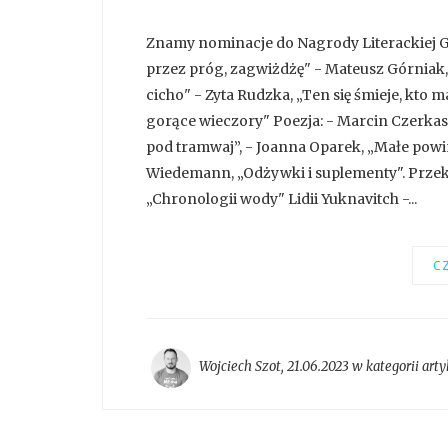
Znamy nominacje do Nagrody Literackiej G
przez próg, zagwiżdżę" - Mateusz Górniak, 
cicho" - Zyta Rudzka, „Ten się śmieje, kto 
gorące wieczory" Poezja: - Marcin Czerka
pod tramwaj”, - Joanna Oparek, „Małe powin
Wiedemann, „Odżywki i suplementy". Przekł
„Chronologii wody" Lidii Yuknavitch -...
CZ
Wojciech Szot
,
21.06.2023 w kategorii
arty