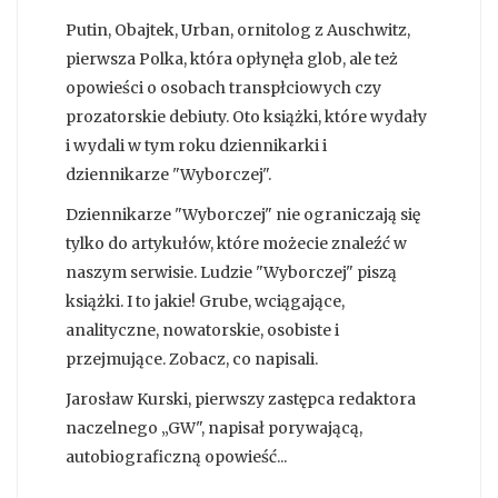
Putin, Obajtek, Urban, ornitolog z Auschwitz,
pierwsza Polka, która opłynęła glob, ale też
opowieści o osobach transpłciowych czy
prozatorskie debiuty. Oto książki, które wydały
i wydali w tym roku dziennikarki i
dziennikarze "Wyborczej".
Dziennikarze "Wyborczej" nie ograniczają się
tylko do artykułów, które możecie znaleźć w
naszym serwisie. Ludzie "Wyborczej" piszą
książki. I to jakie! Grube, wciągające,
analityczne, nowatorskie, osobiste i
przejmujące. Zobacz, co napisali.
Jarosław Kurski, pierwszy zastępca redaktora
naczelnego „GW", napisał porywającą,
autobiograficzną opowieść...