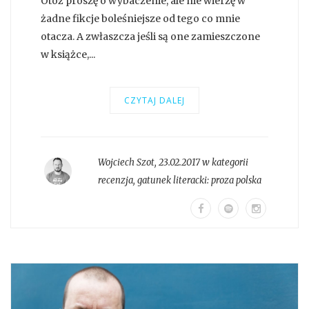
Otóż proszę o wybaczenie, ale nie wierzę w
żadne fikcje boleśniejsze od tego co mnie
otacza. A zwłaszcza jeśli są one zamieszczone
w książce,...
CZYTAJ DALEJ
Wojciech Szot
,
23.02.2017 w kategorii
recenzja
, gatunek literacki:
proza polska