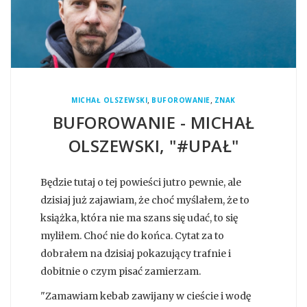
,
,
MICHAŁ OLSZEWSKI
BUFOROWANIE
ZNAK
BUFOROWANIE - MICHAŁ
OLSZEWSKI, "#UPAŁ"
Będzie tutaj o tej powieści jutro pewnie, ale
dzisiaj już zajawiam, że choć myślałem, że to
książka, która nie ma szans się udać, to się
myliłem. Choć nie do końca. Cytat za to
dobrałem na dzisiaj pokazujący trafnie i
dobitnie o czym pisać zamierzam.
"Zamawiam kebab zawijany w cieście i wodę