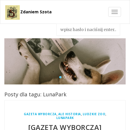
Zdaniem Szota
Toggle
navigat
Posty dla tagu: LunaPark
,
,
,
GAZETA WYBORCZA
ALE HISTORIA
LUDZKIE ZOO
LUNAPARK
[GAZETA WYBORCZA]