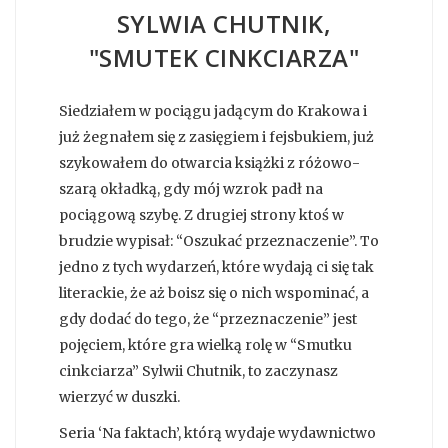
SYLWIA CHUTNIK,
"SMUTEK CINKCIARZA"
Siedziałem w pociągu jadącym do Krakowa i
już żegnałem się z zasięgiem i fejsbukiem, już
szykowałem do otwarcia książki z różowo-
szarą okładką, gdy mój wzrok padł na
pociągową szybę. Z drugiej strony ktoś w
brudzie wypisał: “Oszukać przeznaczenie”. To
jedno z tych wydarzeń, które wydają ci się tak
literackie, że aż boisz się o nich wspominać, a
gdy dodać do tego, że “przeznaczenie” jest
pojęciem, które gra wielką rolę w “Smutku
cinkciarza” Sylwii Chutnik, to zaczynasz
wierzyć w duszki.
Seria ‘Na faktach’, którą wydaje wydawnictwo