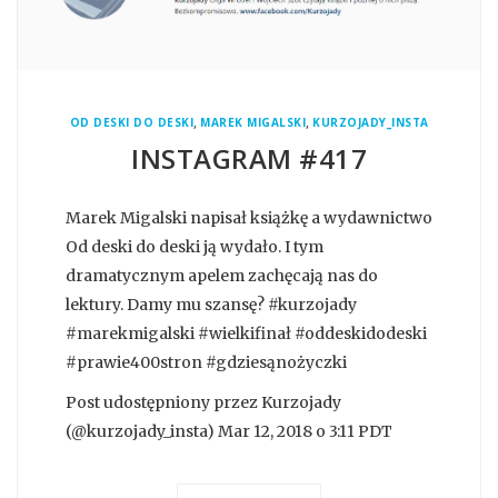
,
,
OD DESKI DO DESKI
MAREK MIGALSKI
KURZOJADY_INSTA
INSTAGRAM #417
Marek Migalski napisał książkę a wydawnictwo
Od deski do deski ją wydało. I tym
dramatycznym apelem zachęcają nas do
lektury. Damy mu szansę? #kurzojady
#marekmigalski #wielkifinał #oddeskidodeski
#prawie400stron #gdziesąnożyczki
Post udostępniony przez Kurzojady
(@kurzojady_insta) Mar 12, 2018 o 3:11 PDT