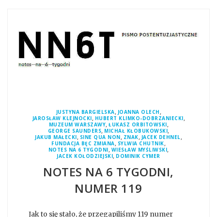
,
,
JUSTYNA BARGIELSKA
JOANNA OLECH
,
,
JAROSŁAW KLEJNOCKI
HUBERT KLIMKO-DOBRZANIECKI
,
,
MUZEUM WARSZAWY
ŁUKASZ ORBITOWSKI
,
,
GEORGE SAUNDERS
MICHAŁ KŁOBUKOWSKI
,
,
,
,
JAKUB MAŁECKI
SINE QUA NON
ZNAK
JACEK DEHNEL
,
,
FUNDACJA BĘC ZMIANA
SYLWIA CHUTNIK
,
,
NOTES NA 6 TYGODNI
WIESŁAW MYŚLIWSKI
,
JACEK KOŁODZIEJSKI
DOMINIK CYMER
NOTES NA 6 TYGODNI,
NUMER 119
Jak to się stało, że przegapiliśmy 119 numer