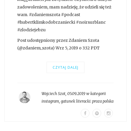
zadowoleniem, mam nadzieję, że udzieli się też
wam. #zdaniemszota #podcast
#hubertklimkodobrzaniecki #noirsurblanc
#zlodziejebzu
Post udostępniony przez Zdaniem Szota
(@zdaniem_szota) Wrz 5, 2019 o 3:32 PDT
CZYTAJ DALEJ
Wojciech Szot
,
05.09.2019 w kategorii
instagram
, gatunek literacki:
proza polska