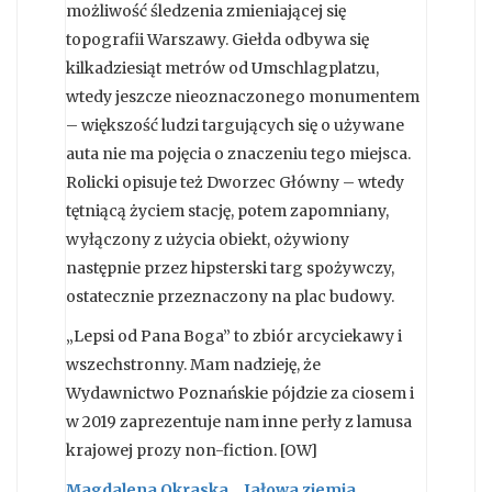
możliwość śledzenia zmieniającej się
topografii Warszawy. Giełda odbywa się
kilkadziesiąt metrów od Umschlagplatzu,
wtedy jeszcze nieoznaczonego monumentem
– większość ludzi targujących się o używane
auta nie ma pojęcia o znaczeniu tego miejsca.
Rolicki opisuje też Dworzec Główny – wtedy
tętniącą życiem stację, potem zapomniany,
wyłączony z użycia obiekt, ożywiony
następnie przez hipsterski targ spożywczy,
ostatecznie przeznaczony na plac budowy.
„Lepsi od Pana Boga” to zbiór arcyciekawy i
wszechstronny. Mam nadzieję, że
Wydawnictwo Poznańskie pójdzie za ciosem i
w 2019 zaprezentuje nam inne perły z lamusa
krajowej prozy non-fiction. [OW]
Magdalena Okraska, „Jałowa ziemia.