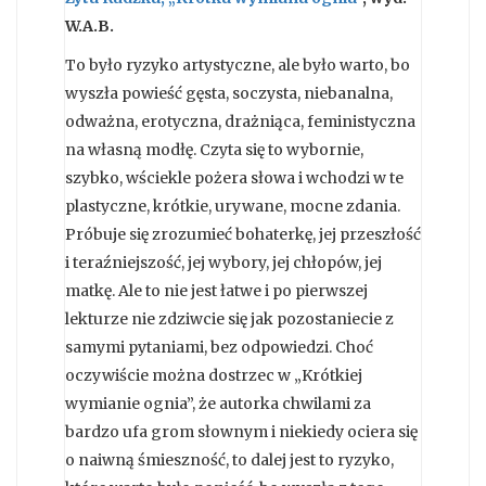
W.A.B.
To było ryzyko artystyczne, ale było warto, bo
wyszła powieść gęsta, soczysta, niebanalna,
odważna, erotyczna, drażniąca, feministyczna
na własną modłę. Czyta się to wybornie,
szybko, wściekle pożera słowa i wchodzi w te
plastyczne, krótkie, urywane, mocne zdania.
Próbuje się zrozumieć bohaterkę, jej przeszłość
i teraźniejszość, jej wybory, jej chłopów, jej
matkę. Ale to nie jest łatwe i po pierwszej
lekturze nie zdziwcie się jak pozostaniecie z
samymi pytaniami, bez odpowiedzi. Choć
oczywiście można dostrzec w „Krótkiej
wymianie ognia”, że autorka chwilami za
bardzo ufa grom słownym i niekiedy ociera się
o naiwną śmieszność, to dalej jest to ryzyko,