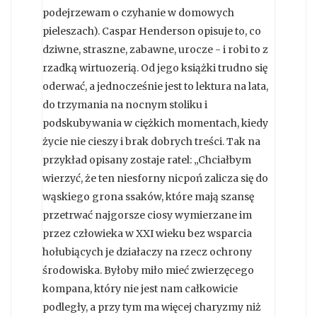
podejrzewam o czyhanie w domowych
pieleszach). Caspar Henderson opisuje to, co
dziwne, straszne, zabawne, urocze - i robi to z
rzadką wirtuozerią. Od jego książki trudno się
oderwać, a jednocześnie jest to lektura na lata,
do trzymania na nocnym stoliku i
podskubywania w ciężkich momentach, kiedy
życie nie cieszy i brak dobrych treści. Tak na
przykład opisany zostaje ratel: „Chciałbym
wierzyć, że ten niesforny nicpoń zalicza się do
wąskiego grona ssaków, które mają szansę
przetrwać najgorsze ciosy wymierzane im
przez człowieka w XXI wieku bez wsparcia
hołubiących je działaczy na rzecz ochrony
środowiska. Byłoby miło mieć zwierzęcego
kompana, który nie jest nam całkowicie
podległy, a przy tym ma więcej charyzmy niż