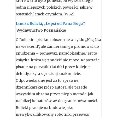
które warto było ponieść, bo wyszła z tego
jedna z lepszych polskich powieści, jakie w
ostatnich latach czytałem. [WSZ]
Janusz Rolicki, „Lepsi od Pana Boga”,
Wydawnictwo Poznańskie
O Rolickim pisałam obszernie w cyklu „Książka
na weekend”, ale zamierzam go promować do
znudzenia – ponieważ, paradoksalnie, jest to
książka, która się znudzić nie może. Reportaże,
pisane na początku lat 60. i przez kolejne
dekady, czyta się dzisiaj znakomicie.
Odpowiedzialne jest za to sprawne,
dziennikarskie pióro autora, ale przede
wszystkim obrana przez niego metoda: jak
najbliżej bohaterów, aż do granic tożsamości.
Rolicki pracuje na budowie jako
niewykwalifikowany robotnik, przewozi