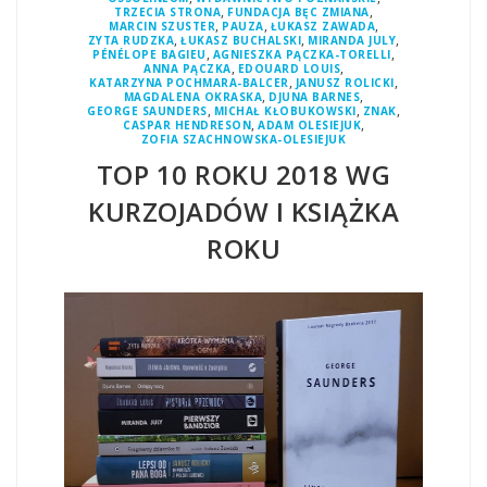
,
,
TRZECIA STRONA
FUNDACJA BĘC ZMIANA
,
,
,
MARCIN SZUSTER
PAUZA
ŁUKASZ ZAWADA
,
,
,
ZYTA RUDZKA
ŁUKASZ BUCHALSKI
MIRANDA JULY
,
,
PÉNÉLOPE BAGIEU
AGNIESZKA PĄCZKA-TORELLI
,
,
ANNA PĄCZKA
EDOUARD LOUIS
,
,
KATARZYNA POCHMARA-BALCER
JANUSZ ROLICKI
,
,
MAGDALENA OKRASKA
DJUNA BARNES
,
,
,
GEORGE SAUNDERS
MICHAŁ KŁOBUKOWSKI
ZNAK
,
,
CASPAR HENDRESON
ADAM OLESIEJUK
ZOFIA SZACHNOWSKA-OLESIEJUK
TOP 10 ROKU 2018 WG
KURZOJADÓW I KSIĄŻKA
ROKU