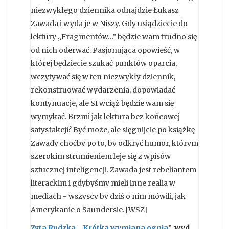
niezwykłego dziennika odnajdzie Łukasz
Zawada i wyda je w Niszy. Gdy usiądziecie do
lektury „Fragmentów…” będzie wam trudno się
od nich oderwać. Pasjonująca opowieść, w
której będziecie szukać punktów oparcia,
wczytywać się w ten niezwykły dziennik,
rekonstruować wydarzenia, dopowiadać
kontynuacje, ale SI wciąż będzie wam się
wymykać. Brzmi jak lektura bez końcowej
satysfakcji? Być może, ale sięgnijcie po książkę
Zawady choćby po to, by odkryć humor, którym
szerokim strumieniem leje się z wpisów
sztucznej inteligencji. Zawada jest rebeliantem
literackim i gdybyśmy mieli inne realia w
mediach - wszyscy by dziś o nim mówili, jak
Amerykanie o Saundersie. [WSZ]
Zyta Rudzka, „Krótka wymiana ognia
”, wyd.