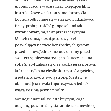
Sheryl Glickman, cierpiąca na histeryczny
globus, pracuje w organizacji kręcącej filmy
instruktażowe z zakresu samoobrony dla
kobiet. Podkochuje się w starszym udziałowcu
firmy, próbuje usidlić go sposobami tak
wyrafinowanymi, że aż przezroczystymi.
Mieszka sama, stosując surowy reżim
pozwalający na życie bez zbędnych gestów i
przedmiotów. Jednak metody obrony przed
światem są niewystarczająco skuteczne – na
sofie Sheryl zalęga się Clee, córka jej szefostwa,
która ma tylko na chwilę skorzystać z gościny,
a potem ruszyć w swoją stronę. Niestety, jej
obecność jest trwała i uporczywa. A jednak
wiążą się z nią pewne profity.
Vonnegut napisał, że jesteśmy tym, kogo
udajemy, powinniśmy starannie zastanowić się