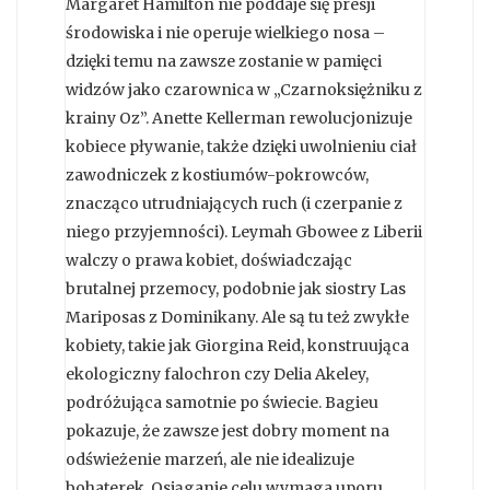
Margaret Hamilton nie poddaje się presji
środowiska i nie operuje wielkiego nosa –
dzięki temu na zawsze zostanie w pamięci
widzów jako czarownica w „Czarnoksiężniku z
krainy Oz”. Anette Kellerman rewolucjonizuje
kobiece pływanie, także dzięki uwolnieniu ciał
zawodniczek z kostiumów-pokrowców,
znacząco utrudniających ruch (i czerpanie z
niego przyjemności). Leymah Gbowee z Liberii
walczy o prawa kobiet, doświadczając
brutalnej przemocy, podobnie jak siostry Las
Mariposas z Dominikany. Ale są tu też zwykłe
kobiety, takie jak Giorgina Reid, konstruująca
ekologiczny falochron czy Delia Akeley,
podróżująca samotnie po świecie. Bagieu
pokazuje, że zawsze jest dobry moment na
odświeżenie marzeń, ale nie idealizuje
bohaterek. Osiąganie celu wymaga uporu,