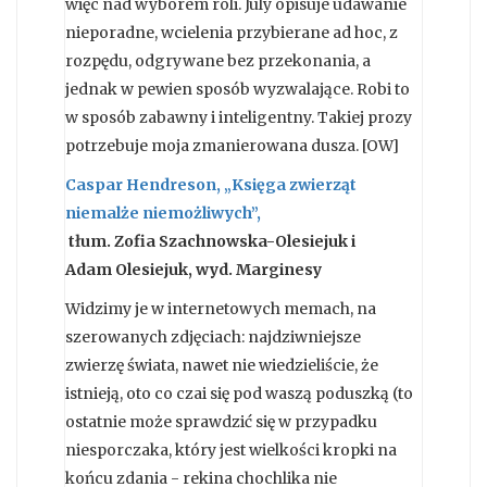
więc nad wyborem roli. July opisuje udawanie
nieporadne, wcielenia przybierane ad hoc, z
rozpędu, odgrywane bez przekonania, a
jednak w pewien sposób wyzwalające. Robi to
w sposób zabawny i inteligentny. Takiej prozy
potrzebuje moja zmanierowana dusza. [OW]
Caspar Hendreson, „Księga zwierząt
niemalże niemożliwych”,
tłum.
Zofia Szachnowska-Olesiejuk i
Adam Olesiejuk, wyd. Marginesy
Widzimy je w internetowych memach, na
szerowanych zdjęciach: najdziwniejsze
zwierzę świata, nawet nie wiedzieliście, że
istnieją, oto co czai się pod waszą poduszką (to
ostatnie może sprawdzić się w przypadku
niesporczaka, który jest wielkości kropki na
końcu zdania - rekina chochlika nie