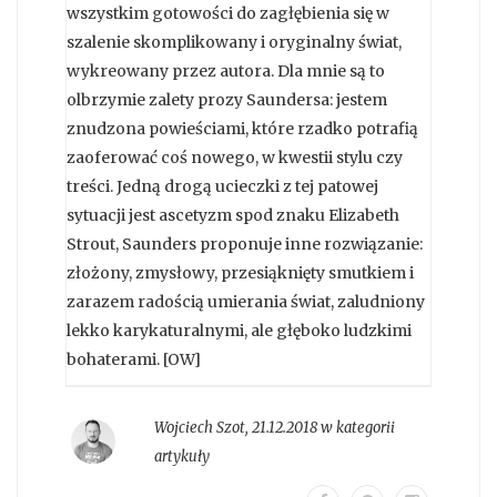
wszystkim gotowości do zagłębienia się w
szalenie skomplikowany i oryginalny świat,
wykreowany przez autora. Dla mnie są to
olbrzymie zalety prozy Saundersa: jestem
znudzona powieściami, które rzadko potrafią
zaoferować coś nowego, w kwestii stylu czy
treści. Jedną drogą ucieczki z tej patowej
sytuacji jest ascetyzm spod znaku Elizabeth
Strout, Saunders proponuje inne rozwiązanie:
złożony, zmysłowy, przesiąknięty smutkiem i
zarazem radością umierania świat, zaludniony
lekko karykaturalnymi, ale głęboko ludzkimi
bohaterami. [OW]
Wojciech Szot
,
21.12.2018 w kategorii
artykuły