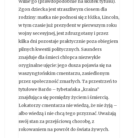
Willie’go (prawdopodobnie na skutek tyfusu).
Zgon dziecka jest straszliwym ciosem dla
rodziny: matka nie podnosi się z łóżka, Lincoln,
w tym czasie już prezydent w pierwszym roku
wojny secesyjnej, jest zdruzgotany i przez
kilka dni pozostaje praktycznie poza obiegiem
pilnych kwestii politycznych. Saunders
znajduje dla śmieci chłopca niezwykle
oryginalne ujęcie: jego dusza pojawia się na
waszyngtońskim cmentarzu, zasiedlonym
przez społeczność zmarłych. Ta przestrzeń to
tytułowe Bardo – tybetańska „kraina”
znajdująca się pomiędzy życiem i śmiercią.
Lokatorzy cmentarza nie wiedzą, że nie żyją –
albo wiedzą i nie chcą tego przyznać. Uważają
swój stan za przejściową chorobę, z
rokowaniem na powrót do świata żywych.