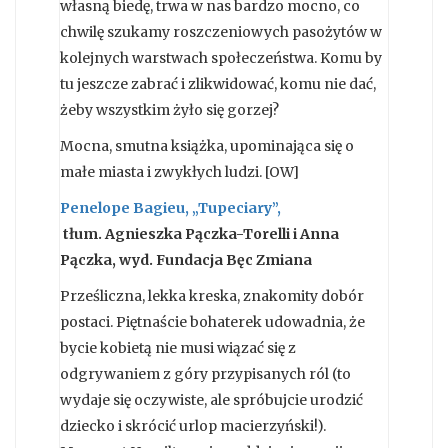
własną biedę, trwa w nas bardzo mocno, co
chwilę szukamy roszczeniowych pasożytów w
kolejnych warstwach społeczeństwa. Komu by
tu jeszcze zabrać i zlikwidować, komu nie dać,
żeby wszystkim żyło się gorzej?
Mocna, smutna książka, upominająca się o
małe miasta i zwykłych ludzi. [OW]
Penelope Bagieu, „Tupeciary”,
tłum.
Agnieszka Pączka-Torelli i Anna
Pączka, wyd. Fundacja Bęc Zmiana
Prześliczna, lekka kreska, znakomity dobór
postaci. Piętnaście bohaterek udowadnia, że
bycie kobietą nie musi wiązać się z
odgrywaniem z góry przypisanych ról (to
wydaje się oczywiste, ale spróbujcie urodzić
dziecko i skrócić urlop macierzyński!).