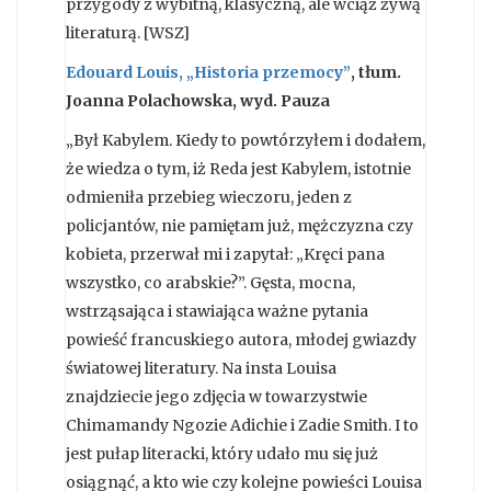
przygody z wybitną, klasyczną, ale wciąż żywą
literaturą. [WSZ]
Edouard Louis, „Historia przemocy”
,
tłum.
Joanna Polachowska, wyd. Pauza
„Był Kabylem. Kiedy to powtórzyłem i dodałem,
że wiedza o tym, iż Reda jest Kabylem, istotnie
odmieniła przebieg wieczoru, jeden z
policjantów, nie pamiętam już, mężczyzna czy
kobieta, przerwał mi i zapytał: „Kręci pana
wszystko, co arabskie?”. Gęsta, mocna,
wstrząsająca i stawiająca ważne pytania
powieść francuskiego autora, młodej gwiazdy
światowej literatury. Na insta Louisa
znajdziecie jego zdjęcia w towarzystwie
Chimamandy Ngozie Adichie i Zadie Smith. I to
jest pułap literacki, który udało mu się już
osiągnąć, a kto wie czy kolejne powieści Louisa