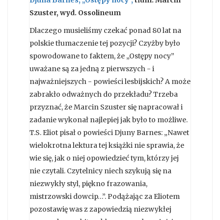
Djuna Barnes, „Ostępy nocy”,
tłum. Marcin
Szuster, wyd. Ossolineum
Dlaczego musieliśmy czekać ponad 80 lat na
polskie tłumaczenie tej pozycji? Czyżby było
spowodowane to faktem, że „Ostępy nocy”
uważane są za jedną z pierwszych - i
najważniejszych - powieści lesbijskich? A może
zabrakło odważnych do przekładu? Trzeba
przyznać, że Marcin Szuster się napracował i
zadanie wykonał najlepiej jak było to możliwe.
T.S. Eliot pisał o powieści Djuny Barnes: „Nawet
wielokrotna lektura tej książki nie sprawia, że
wie się, jak o niej opowiedzieć tym, którzy jej
nie czytali. Czytelnicy niech szykują się na
niezwykły styl, piękno frazowania,
mistrzowski dowcip…”. Podążając za Eliotem
pozostawię was z zapowiedzią niezwykłej