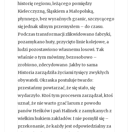
historię regionu, leżącego pomiędzy
Kielecczyzną, Śląskiem a Małopolską,
płynnego, bez wyraźnych granic, szczycącego
się jednak silnym przemysłem – do czasu.
Podczas transformacji zlikwidowano fabryki,
pozamykano huty, przycięto linie kolejowe, a
ludzi pozostawiono własnemu losowi. Tak
właśnie o tym mówimy, bezosobowo –
zrobiono, zdecydowano. Jakby to sama
Historia zarządziła życiami tysięcy zwykłych
obywateli. Okraska postuluje twardo:
przestańmy powtarzać, że się stało, się
wydarzyło. Ktoś tym procesem zarządzał, ktoś
uznał, że nie warto grać larum z powodu
panów Heńków i pań Halinek z zamykanych z
wielkim hukiem zakładów. I nie pomylił się –
przekonanie, że każdy jest odpowiedzialny za