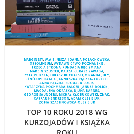
,
,
,
,
MARGINESY
W.A.B
NISZA
JOANNA POLACHOWSKA
,
,
OSSOLINEUM
WYDAWNICTWO POZNAŃSKIE
,
,
TRZECIA STRONA
FUNDACJA BĘC ZMIANA
,
,
,
MARCIN SZUSTER
PAUZA
ŁUKASZ ZAWADA
,
,
,
ZYTA RUDZKA
ŁUKASZ BUCHALSKI
MIRANDA JULY
,
,
PÉNÉLOPE BAGIEU
AGNIESZKA PĄCZKA-TORELLI
,
,
ANNA PĄCZKA
EDOUARD LOUIS
,
,
KATARZYNA POCHMARA-BALCER
JANUSZ ROLICKI
,
,
MAGDALENA OKRASKA
DJUNA BARNES
,
,
,
GEORGE SAUNDERS
MICHAŁ KŁOBUKOWSKI
ZNAK
,
,
CASPAR HENDRESON
ADAM OLESIEJUK
ZOFIA SZACHNOWSKA-OLESIEJUK
TOP 10 ROKU 2018 WG
KURZOJADÓW I KSIĄŻKA
ROKU