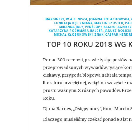
,
,
,
,
MARGINESY
W.A.B
NISZA
JOANNA POLACHOWSKA
,
,
FUNDACJA BĘC ZMIANA
MARCIN SZUSTER
PAU
,
,
MIRANDA JULY
PÉNÉLOPE BAGIEU
AGNIESZ
,
KATARZYNA POCHMARA-BALCER
JANUSZ ROLICKI
,
,
MICHAŁ KŁOBUKOWSKI
ZNAK
CASPAR HENDR
TOP 10 ROKU 2018 WG 
Ponad 300 recenzji, prawie tysiąc postów n
przeprowadzonych wywiadów, tysiące koment
ciekawy, przygoda blogowa nabrała tempa, 
literatury przeciętnej, wciąż na szczęście
prostu ważnymi. Z różnych powodów. Prze
Roku.
Djuna Barnes, „Ostępy nocy”, tłum. Marcin 
Dlaczego musieliśmy czekać ponad 80 lat na 