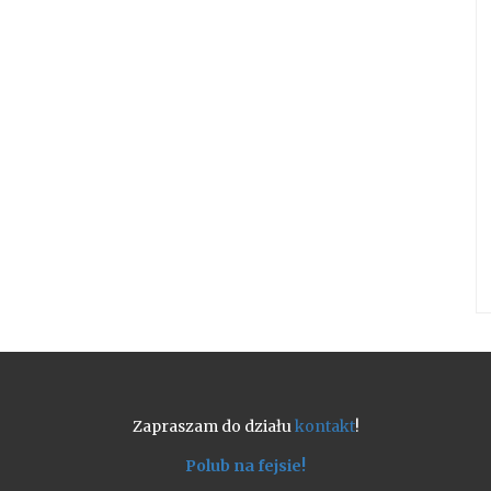
Zapraszam do działu
kontakt
!
Polub na fejsie!