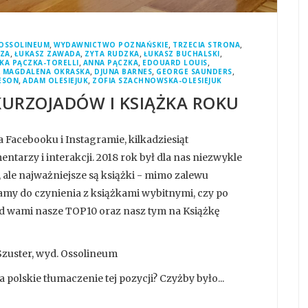
,
,
,
OSSOLINEUM
WYDAWNICTWO POZNAŃSKIE
TRZECIA STRONA
,
,
,
,
ZA
ŁUKASZ ZAWADA
ZYTA RUDZKA
ŁUKASZ BUCHALSKI
,
,
,
KA PĄCZKA-TORELLI
ANNA PĄCZKA
EDOUARD LOUIS
,
,
,
,
MAGDALENA OKRASKA
DJUNA BARNES
GEORGE SAUNDERS
,
,
ESON
ADAM OLESIEJUK
ZOFIA SZACHNOWSKA-OLESIEJUK
KURZOJADÓW I KSIĄŻKA ROKU
a Facebooku i Instagramie, kilkadziesiąt
arzy i interakcji. 2018 rok był dla nas niezwykle
ale najważniejsze są książki - mimo zalewu
 mamy do czynienia z książkami wybitnymi, czy po
d wami nasze TOP10 oraz nasz tym na Książkę
Szuster, wyd. Ossolineum
polskie tłumaczenie tej pozycji? Czyżby było...