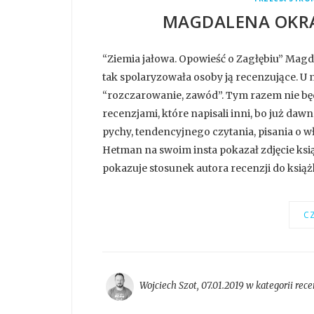
MAGDALENA OKRA
“Ziemia jałowa. Opowieść o Zagłębiu” Magd
tak spolaryzowała osoby ją recenzujące. U n
“rozczarowanie, zawód”. Tym razem nie będę 
recenzjami, które napisali inni, bo już d
pychy, tendencyjnego czytania, pisania o wł
Hetman na swoim insta pokazał zdjęcie książ
pokazuje stosunek autora recenzji do książki
CZ
Wojciech Szot
,
07.01.2019 w kategorii
rece