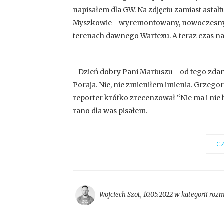
napisałem dla GW. Na zdjęciu zamiast asfa
Myszkowie - wyremontowany, nowoczesny, 
terenach dawnego Wartexu. A teraz czas 
---
- Dzień dobry Pani Mariuszu - od tego zda
Poraja. Nie, nie zmieniłem imienia. Grzegor
reporter krótko zrecenzował “Nie ma i nie b
rano dla was pisałem.
CZ
Wojciech Szot
,
10.05.2022 w kategorii
roz