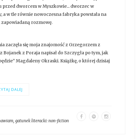
ltu przed dworcem w Myszkowie... dworzec w
a w tle równie nowoczesna fabryka powstała na
na zapowiadaną rozmowę.
nia zaczęła się moja znajomość z Grzegorzem z
z Bojanek z Poraja napisał do Szczygła po tym, jak
ędzie” Magdaleny Okraski. Książkę, o której dzisiaj
YTAJ DALEJ
mawiam
, gatunek literacki:
non-fiction