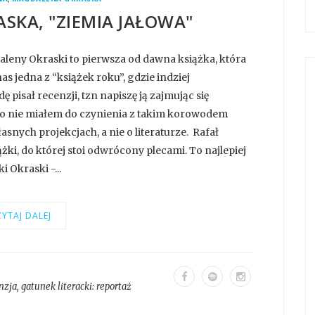
SKA, "ZIEMIA JAŁOWA"
aleny Okraski to pierwsza od dawna książka, która
as jedna z “książek roku”, gdzie indziej
pisał recenzji, tzn napiszę ją zajmując się
awno nie miałem do czynienia z takim korowodem
asnych projekcjach, a nie o literaturze. Rafał
ki, do której stoi odwrócony plecami. To najlepiej
 Okraski -...
YTAJ DALEJ
nzja
, gatunek literacki:
reportaż