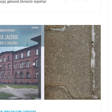
nzja
, gatunek literacki:
reportaż
,
NA
MAGDALENA OKRASKA