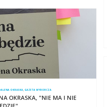
,
ALENA OKRASKA
GAZETA WYBORCZA
A OKRASKA, "NIE MA I NIE
ĘDZIE"