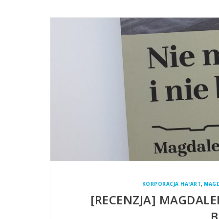
,
KORPORACJA HA!ART
MAGD
[RECENZJA] MAGDALEN
B