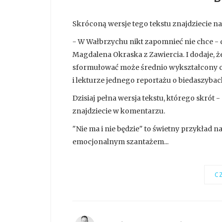
Skróconą wersje tego tekstu znajdziecie n
- W Wałbrzychu nikt zapomnieć nie chce - 
Magdalena Okraska z Zawiercia. I dodaje, że 
sformułować może średnio wykształcony cz
i lekturze jednego reportażu o biedaszybac
Dzisiaj pełna wersja tekstu, którego skrót - 
znajdziecie w komentarzu.
"Nie ma i nie będzie" to świetny przykład na
emocjonalnym szantażem...
CZ