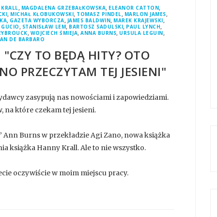
,
,
,
 KRALL
MAGDALENA GRZEBAŁKOWSKA
ELEANOR CATTON
,
,
,
,
CKI
MICHAŁ KŁOBUKOWSKI
TOMASZ PINDEL
MARLON JAMES
,
,
,
,
KA
GAZETA WYBORCZA
JAMES BALDWIN
MAREK KRAJEWSKI
,
,
,
,
 GUCIO
STANISŁAW LEM
BARTOSZ SADULSKI
PAUL LYNCH
,
,
,
,
REYBROUCK
WOJCIECH ŚMIEJA
ANNA BURNS
URSULA LEGUIN
AN DE BARBARO
 "CZY TO BĘDĄ HITY? OTO
NO PRZECZYTAM TEJ JESIENI"
 wydawcy zasypują nas nowościami i zapowiedziami.
 na które czekam tej jesieni.
 Ann Burns w przekładzie Agi Zano, nowa książka
 książka Hanny Krall. Ale to nie wszystko.
ziecie oczywiście w moim miejscu pracy.