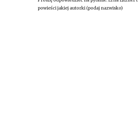
Proszę odpowiedzieć na pytanie: Erna Eltzner 
powieści jakiej autorki (podaj nazwisko)