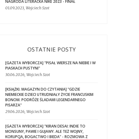
NAGRODA LITERACKA NIKE 2023 - FINAŁ
01.09.2023, Wojciech Szot
OSTATNIE POSTY
[GAZETA WYBORCZA] "PISAŁ WIERSZE NA NIEBIE I W
PIASKACH PUSTYNI"
30.06.2026, Wojciech Szot
[KSIĄŻKI. MAGAZYN DO CZYTANIA] "GDZIE
NIEMIECKIE DZIECI UTRUDNIAŁY ŻYCIE FRANCUSKIM
BONOM. PODRÓŻE ŚLADAMI LEGENDARNEGO
PISARZA"
29.06.2026, Wojciech Szot
[GAZETA WYBORCZA] "KIRAN DESAI: INDIE TO
MONSUNY, PAWIE I GUJAWY. ALE TEŻ WOJNY,
KORUPCJA, BOGACTWO I BIEDA" - ROZMOWA Z