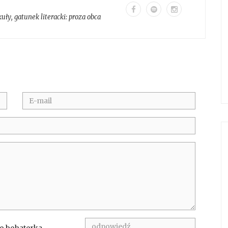
kuły
, gatunek literacki:
proza obca