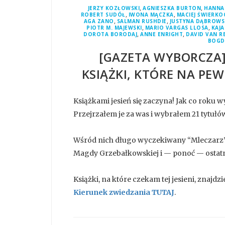
,
,
JERZY KOZŁOWSKI
AGNIESZKA BURTON
HANNA
,
,
ROBERT SUDÓŁ
IWONA MĄCZKA
MACIEJ ŚWIERKO
,
,
AGA ZANO
SALMAN RUSHDIE
JUSTYNA DĄBROWS
,
,
PIOTR M. MAJEWSKI
MARIO VARGAS LLOSA
KAJA
,
,
DOROTA BORODAJ
ANNE ENRIGHT
DAVID VAN 
BOGD
[GAZETA WYBORCZA]
KSIĄŻKI, KTÓRE NA PEW
Książkami jesień się zaczyna! Jak co roku
Przejrzałem je za was i wybrałem 21 tytułów,
Wśród nich długo wyczekiwany “Mleczarz”
Magdy Grzebałkowskiej i — ponoć — ostatnia
Książki, na które czekam tej jesieni, znajd
Kierunek zwiedzania TUTAJ
.