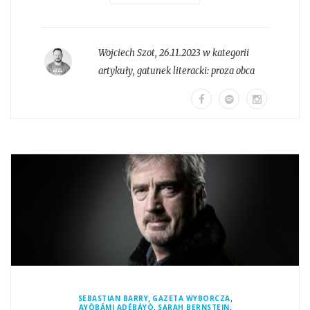
Wojciech Szot
,
26.11.2023 w kategorii
artykuły
, gatunek literacki:
proza obca
,
,
SEBASTIAN BARRY
GAZETA WYBORCZA
,
,
AYÒBÁMI ADÉBÁYÒ
SARAH BERNSTEIN