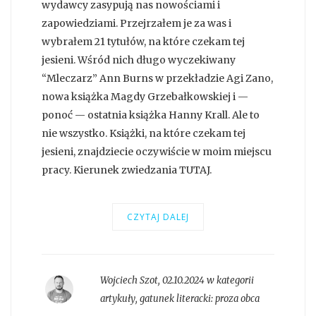
wydawcy zasypują nas nowościami i
zapowiedziami. Przejrzałem je za was i
wybrałem 21 tytułów, na które czekam tej
jesieni. Wśród nich długo wyczekiwany
“Mleczarz” Ann Burns w przekładzie Agi Zano,
nowa książka Magdy Grzebałkowskiej i —
ponoć — ostatnia książka Hanny Krall. Ale to
nie wszystko. Książki, na które czekam tej
jesieni, znajdziecie oczywiście w moim miejscu
pracy. Kierunek zwiedzania TUTAJ.
CZYTAJ DALEJ
Wojciech Szot
,
02.10.2024 w kategorii
artykuły
, gatunek literacki:
proza obca