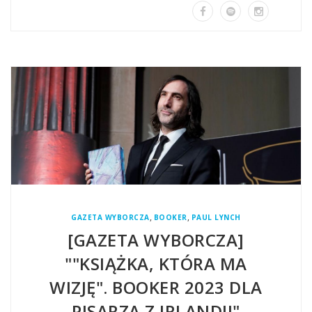
,
,
GAZETA WYBORCZA
BOOKER
PAUL LYNCH
[GAZETA WYBORCZA]
""KSIĄŻKA, KTÓRA MA
WIZJĘ". BOOKER 2023 DLA
PISARZA Z IRLANDII"