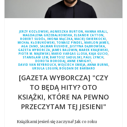
,
,
,
JERZY KOZŁOWSKI
AGNIESZKA BURTON
HANNA KRALL
,
,
MAGDALENA GRZEBAŁKOWSKA
ELEANOR CATTON
,
,
,
ROBERT SUDÓŁ
IWONA MĄCZKA
MACIEJ ŚWIERKOCKI
,
,
,
MICHAŁ KŁOBUKOWSKI
TOMASZ PINDEL
MARLON JAMES
,
,
,
AGA ZANO
SALMAN RUSHDIE
JUSTYNA DĄBROWSKA
,
,
,
GAZETA WYBORCZA
JAMES BALDWIN
MAREK KRAJEWSKI
,
,
,
PIOTR M. MAJEWSKI
MARIO VARGAS LLOSA
KAJA GUCIO
,
,
,
STANISŁAW LEM
BARTOSZ SADULSKI
PAUL LYNCH
,
,
DOROTA BORODAJ
ANNE ENRIGHT
,
,
,
DAVID VAN REYBROUCK
WOJCIECH ŚMIEJA
ANNA BURNS
,
URSULA LEGUIN
BOGDAN DE BARBARO
[GAZETA WYBORCZA] "CZY
TO BĘDĄ HITY? OTO
KSIĄŻKI, KTÓRE NA PEWNO
PRZECZYTAM TEJ JESIENI"
Książkami jesień się zaczyna! Jak co roku