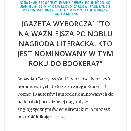
,
,
,
JONATHAN ESCOFFERY
ELAINE FEENEY
PAUL HARDING
,
,
,
SIÂN HUGHES
VIKTORIA LLOYD-BARLOW
PAUL LYNCH
,
,
,
MARTIN MACINNES
CHETNA MAROO
PAUL MURRAY
TAN TWAN ENG
[GAZETA WYBORCZA] "TO
NAJWAŻNIEJSZA PO NOBLU
NAGRODA LITERACKA. KTO
JEST NOMINOWANY W TYM
ROKU DO BOOKERA?"
Sebastian Barry wśród 13 twórców i twórczyń
nominowanych do tegorocznego Bookera!
Poznaj 13 autorów i autorek nominowanych do
najbardziej prestiżowej nagrody w
anglojęzycznym świecie literackim. A możesz
to zrobić klikając TUTAJ.