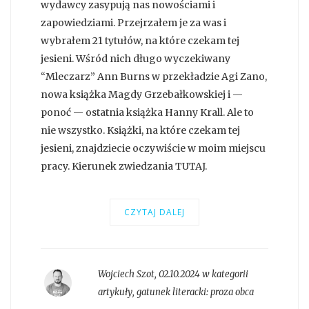
wydawcy zasypują nas nowościami i
zapowiedziami. Przejrzałem je za was i
wybrałem 21 tytułów, na które czekam tej
jesieni. Wśród nich długo wyczekiwany
“Mleczarz” Ann Burns w przekładzie Agi Zano,
nowa książka Magdy Grzebałkowskiej i —
ponoć — ostatnia książka Hanny Krall. Ale to
nie wszystko. Książki, na które czekam tej
jesieni, znajdziecie oczywiście w moim miejscu
pracy. Kierunek zwiedzania TUTAJ.
CZYTAJ DALEJ
Wojciech Szot
,
02.10.2024 w kategorii
artykuły
, gatunek literacki:
proza obca