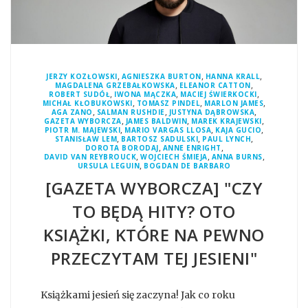
,
,
,
JERZY KOZŁOWSKI
AGNIESZKA BURTON
HANNA KRALL
,
,
MAGDALENA GRZEBAŁKOWSKA
ELEANOR CATTON
,
,
,
ROBERT SUDÓŁ
IWONA MĄCZKA
MACIEJ ŚWIERKOCKI
,
,
,
MICHAŁ KŁOBUKOWSKI
TOMASZ PINDEL
MARLON JAMES
,
,
,
AGA ZANO
SALMAN RUSHDIE
JUSTYNA DĄBROWSKA
,
,
,
GAZETA WYBORCZA
JAMES BALDWIN
MAREK KRAJEWSKI
,
,
,
PIOTR M. MAJEWSKI
MARIO VARGAS LLOSA
KAJA GUCIO
,
,
,
STANISŁAW LEM
BARTOSZ SADULSKI
PAUL LYNCH
,
,
DOROTA BORODAJ
ANNE ENRIGHT
,
,
,
DAVID VAN REYBROUCK
WOJCIECH ŚMIEJA
ANNA BURNS
,
URSULA LEGUIN
BOGDAN DE BARBARO
[GAZETA WYBORCZA] "CZY
TO BĘDĄ HITY? OTO
KSIĄŻKI, KTÓRE NA PEWNO
PRZECZYTAM TEJ JESIENI"
Książkami jesień się zaczyna! Jak co roku