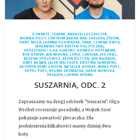
,
,
,
OTWARTE
CZARNE
ANDRZEJ ŁUCZEŃCZYK
,
,
MONIKA POLIT
CENTRUM BADAŃ NAD ZAGŁADĄ ŻYDÓW
,
,
,
,
,
ISKRY
MUZA
JOANNA DZIUBIŃSKA
ZNAK
CZARNA OWCA
,
WYDAWNICTWO KRYTYKI POLITYCZNEJ
,
,
,
PRÓSZYŃSKI I S-KA
EGMONT
HEINRICH HOFFMANN
,
,
,
,
BUK ROWER
JAN MISIUNA
LOREL CARDIAN
JOE FRIEL
,
,
,
BOŻENA SPOŁOWICZ
KEVIN DUTTON
JAN WĄSIŃSKI
,
,
,
ANDY MCNAB
JACEK MELCHIOR
KRISTINA SANDBERG
,
,
,
KATHRYN KEMP-GRIFFIN
NATASZA GOERKE
MIRKA PIŻYC
,
,
,
KOPEL PIŻYC
REGINA GROMACKA
DARIA NOWICKA
,
PASAŻER
LUDWIK HERING
SUSZARNIA, ODC. 2
Zapraszamy na drugi odcinek "Suszarni". Olga
Wróbel recenzuje poradniki, a Wojtek Szot
pokazuje zawartość plecaczka. Dla
podniesienia klikalności mamy dzisiaj dwa
koty.