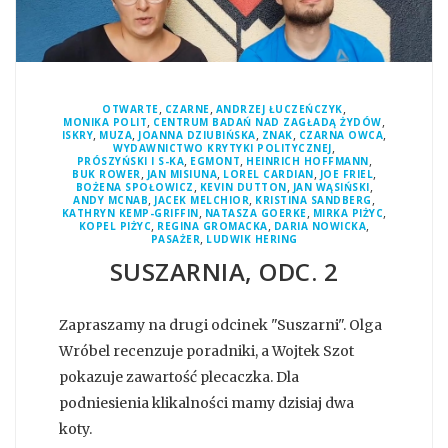
,
,
,
OTWARTE
CZARNE
ANDRZEJ ŁUCZEŃCZYK
,
,
MONIKA POLIT
CENTRUM BADAŃ NAD ZAGŁADĄ ŻYDÓW
,
,
,
,
,
ISKRY
MUZA
JOANNA DZIUBIŃSKA
ZNAK
CZARNA OWCA
,
WYDAWNICTWO KRYTYKI POLITYCZNEJ
,
,
,
PRÓSZYŃSKI I S-KA
EGMONT
HEINRICH HOFFMANN
,
,
,
,
BUK ROWER
JAN MISIUNA
LOREL CARDIAN
JOE FRIEL
,
,
,
BOŻENA SPOŁOWICZ
KEVIN DUTTON
JAN WĄSIŃSKI
,
,
,
ANDY MCNAB
JACEK MELCHIOR
KRISTINA SANDBERG
,
,
,
KATHRYN KEMP-GRIFFIN
NATASZA GOERKE
MIRKA PIŻYC
,
,
,
KOPEL PIŻYC
REGINA GROMACKA
DARIA NOWICKA
,
PASAŻER
LUDWIK HERING
SUSZARNIA, ODC. 2
Zapraszamy na drugi odcinek "Suszarni". Olga
Wróbel recenzuje poradniki, a Wojtek Szot
pokazuje zawartość plecaczka. Dla
podniesienia klikalności mamy dzisiaj dwa
koty.