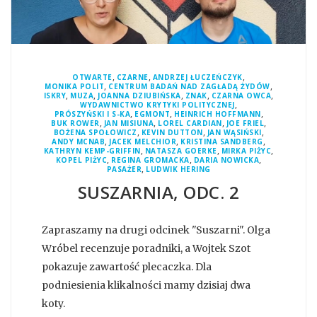
,
,
,
OTWARTE
CZARNE
ANDRZEJ ŁUCZEŃCZYK
,
,
MONIKA POLIT
CENTRUM BADAŃ NAD ZAGŁADĄ ŻYDÓW
,
,
,
,
,
ISKRY
MUZA
JOANNA DZIUBIŃSKA
ZNAK
CZARNA OWCA
,
WYDAWNICTWO KRYTYKI POLITYCZNEJ
,
,
,
PRÓSZYŃSKI I S-KA
EGMONT
HEINRICH HOFFMANN
,
,
,
,
BUK ROWER
JAN MISIUNA
LOREL CARDIAN
JOE FRIEL
,
,
,
BOŻENA SPOŁOWICZ
KEVIN DUTTON
JAN WĄSIŃSKI
,
,
,
ANDY MCNAB
JACEK MELCHIOR
KRISTINA SANDBERG
,
,
,
KATHRYN KEMP-GRIFFIN
NATASZA GOERKE
MIRKA PIŻYC
,
,
,
KOPEL PIŻYC
REGINA GROMACKA
DARIA NOWICKA
,
PASAŻER
LUDWIK HERING
SUSZARNIA, ODC. 2
Zapraszamy na drugi odcinek "Suszarni". Olga
Wróbel recenzuje poradniki, a Wojtek Szot
pokazuje zawartość plecaczka. Dla
podniesienia klikalności mamy dzisiaj dwa
koty.