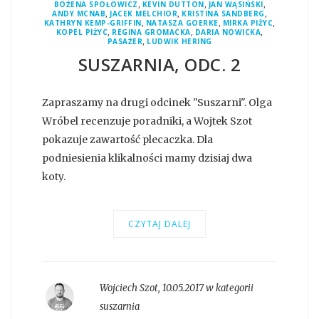
,
,
,
BOŻENA SPOŁOWICZ
KEVIN DUTTON
JAN WĄSIŃSKI
,
,
,
ANDY MCNAB
JACEK MELCHIOR
KRISTINA SANDBERG
,
,
,
KATHRYN KEMP-GRIFFIN
NATASZA GOERKE
MIRKA PIŻYC
,
,
,
KOPEL PIŻYC
REGINA GROMACKA
DARIA NOWICKA
,
PASAŻER
LUDWIK HERING
SUSZARNIA, ODC. 2
Zapraszamy na drugi odcinek "Suszarni". Olga
Wróbel recenzuje poradniki, a Wojtek Szot
pokazuje zawartość plecaczka. Dla
podniesienia klikalności mamy dzisiaj dwa
koty.
CZYTAJ DALEJ
Wojciech Szot
,
10.05.2017 w kategorii
suszarnia