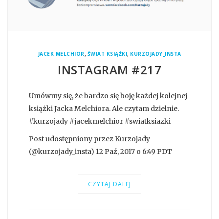
,
,
JACEK MELCHIOR
ŚWIAT KSIĄŻKI
KURZOJADY_INSTA
INSTAGRAM #217
Umówmy się, że bardzo się boję każdej kolejnej
książki Jacka Melchiora. Ale czytam dzielnie.
#kurzojady #jacekmelchior #swiatksiazki
Post udostępniony przez Kurzojady
(@kurzojady_insta) 12 Paź, 2017 o 6:49 PDT
CZYTAJ DALEJ