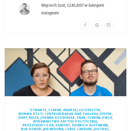
Wojciech Szot
,
12.10.2017 w kategorii
instagram
,
,
,
OTWARTE
CZARNE
ANDRZEJ ŁUCZEŃCZYK
,
,
MONIKA POLIT
CENTRUM BADAŃ NAD ZAGŁADĄ ŻYDÓW
,
,
,
,
,
ISKRY
MUZA
JOANNA DZIUBIŃSKA
ZNAK
CZARNA OWCA
,
WYDAWNICTWO KRYTYKI POLITYCZNEJ
,
,
,
PRÓSZYŃSKI I S-KA
EGMONT
HEINRICH HOFFMANN
,
,
,
,
BUK ROWER
JAN MISIUNA
LOREL CARDIAN
JOE FRIEL