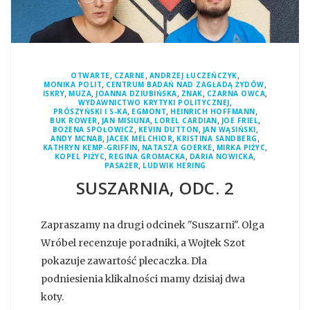
,
,
,
OTWARTE
CZARNE
ANDRZEJ ŁUCZEŃCZYK
,
,
MONIKA POLIT
CENTRUM BADAŃ NAD ZAGŁADĄ ŻYDÓW
,
,
,
,
,
ISKRY
MUZA
JOANNA DZIUBIŃSKA
ZNAK
CZARNA OWCA
,
WYDAWNICTWO KRYTYKI POLITYCZNEJ
,
,
,
PRÓSZYŃSKI I S-KA
EGMONT
HEINRICH HOFFMANN
,
,
,
,
BUK ROWER
JAN MISIUNA
LOREL CARDIAN
JOE FRIEL
,
,
,
BOŻENA SPOŁOWICZ
KEVIN DUTTON
JAN WĄSIŃSKI
,
,
,
ANDY MCNAB
JACEK MELCHIOR
KRISTINA SANDBERG
,
,
,
KATHRYN KEMP-GRIFFIN
NATASZA GOERKE
MIRKA PIŻYC
,
,
,
KOPEL PIŻYC
REGINA GROMACKA
DARIA NOWICKA
,
PASAŻER
LUDWIK HERING
SUSZARNIA, ODC. 2
Zapraszamy na drugi odcinek "Suszarni". Olga
Wróbel recenzuje poradniki, a Wojtek Szot
pokazuje zawartość plecaczka. Dla
podniesienia klikalności mamy dzisiaj dwa
koty.