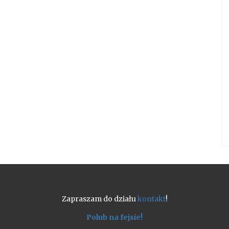
Zapraszam do działu
kontakt
!
Polub na fejsie!