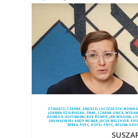
,
,
,
OTWARTE
CZARNE
ANDRZEJ ŁUCZEŃCZYK
MONIKA
,
,
,
JOANNA DZIUBIŃSKA
ZNAK
CZARNA OWCA
WYDAW
,
,
,
HEINRICH HOFFMANN
BUK ROWER
JAN MISIUNA
LO
,
,
,
JAN WĄSIŃSKI
ANDY MCNAB
JACEK MELCHIOR
KRI
,
,
MIRKA PIŻYC
KOPEL PIŻYC
REGINA GRO
SUSZAR