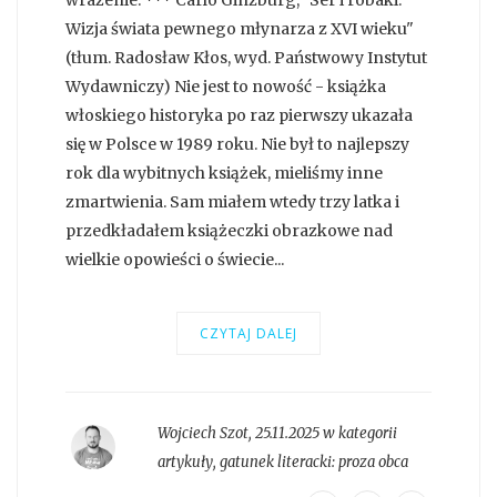
wrażenie. *** Carlo Ginzburg, "Ser i robaki.
Wizja świata pewnego młynarza z XVI wieku"
(tłum. Radosław Kłos, wyd. Państwowy Instytut
Wydawniczy) Nie jest to nowość - książka
włoskiego historyka po raz pierwszy ukazała
się w Polsce w 1989 roku. Nie był to najlepszy
rok dla wybitnych książek, mieliśmy inne
zmartwienia. Sam miałem wtedy trzy latka i
przedkładałem książeczki obrazkowe nad
wielkie opowieści o świecie...
CZYTAJ DALEJ
Wojciech Szot
,
25.11.2025 w kategorii
artykuły
, gatunek literacki:
proza obca