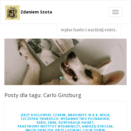
Zdaniem Szota
Toggle
navigat
Posty dla tagu: Carlo Ginzburg
,
,
,
,
,
JERZY KOZŁOWSKI
CZARNE
MARGINESY
W.A.B
NISZA
,
,
SZCZEPAN TWARDOCH
WYDAWNICTWO POZNAŃSKIE
,
,
,
REBIS
ZNAK
KORPORACJA HA!ART
,
,
PAŃSTWOWY INSTYTUT WYDAWNICZY
ANDRZEJ DYBCZAK
,
,
,
MACIEJ SIEŃCZYK
JERZY ŁOZIŃSKI
COLM TOIBIN