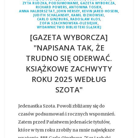
,
,
,
ZYTA RUDZKA
PODSUMOWANIE
GAZETA WYBORCZA
,
,
RICHARD POWERS
ANTONINA TOSIEK
,
,
,
ANNA HALBERSZTAT
JOHN HERSEY
KEVIN JARED HOSEIN
,
,
JUDITH SCHALANSKY
KAMIL IDZIKOWSKI
,
,
CARLO GINZBURG
RADOSŁAW KŁOS
,
ZOFIA SZACHNOWSKA-OLESIEJUK
WYDAWNICTWO BIBLIOTEKI ŚLĄSKIEJ
[GAZETA WYBORCZA]
"NAPISANA TAK, ŻE
TRUDNO SIĘ ODERWAĆ.
KSIĄŻKOWE ZACHWYTY
ROKU 2025 WEDŁUG
SZOTA"
Jedenastka Szota. Powoli zbliżamy się do
czasów podsumowań i rocznych wspomnień.
Zatem przed Państwem jedenaście tytułów,
które w tym roku zrobiły na mnie największe