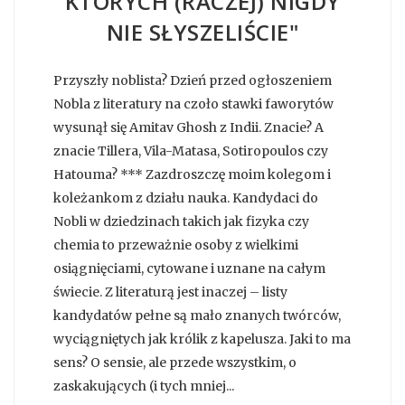
KTÓRYCH (RACZEJ) NIGDY
NIE SŁYSZELIŚCIE"
Przyszły noblista? Dzień przed ogłoszeniem
Nobla z literatury na czoło stawki faworytów
wysunął się Amitav Ghosh z Indii. Znacie? A
znacie Tillera, Vila-Matasa, Sotiropoulos czy
Hatouma? *** Zazdroszczę moim kolegom i
koleżankom z działu nauka. Kandydaci do
Nobli w dziedzinach takich jak fizyka czy
chemia to przeważnie osoby z wielkimi
osiągnięciami, cytowane i uznane na całym
świecie. Z literaturą jest inaczej – listy
kandydatów pełne są mało znanych twórców,
wyciągniętych jak królik z kapelusza. Jaki to ma
sens? O sensie, ale przede wszystkim, o
zaskakujących (i tych mniej...