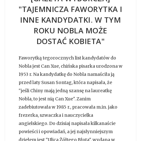
"TAJEMNICZA FAWORYTKA I
INNE KANDYDATKI. W TYM
ROKU NOBLA MOŻE
DOSTAĆ KOBIETA"
Faworytką tegorocznych list kandydatów do
Nobla jest Can Xue, chińska pisarka urodzona w
1953 r. Na kandydatkę do Nobla namaściła ją
przed laty Susan Sontag, która napisała, że
"jeśli Chiny mają jedną szansę na laureatkę
Nobla, to jest nią Can Xue". Zanim
zadebiutowała w 1985 r., pracowała m.in. jako
frezerka, szwaczka i nauczycielka
angielskiego. Do dzisiaj napisała kilkanaście
powieści i opowiadań, a jej najsłynniejszym
dziełem jest "Ulica Żółtego Błota", wydana w