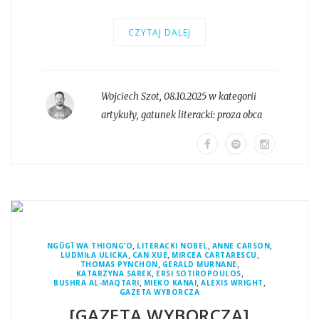
CZYTAJ DALEJ
Wojciech Szot
,
08.10.2025 w kategorii
artykuły
, gatunek literacki:
proza obca
,
,
,
NGŨGĨ WA THIONG’O
LITERACKI NOBEL
ANNE CARSON
,
,
,
LUDMIŁA ULICKA
CAN XUE
MIRCEA CARTARESCU
,
,
THOMAS PYNCHON
GERALD MURNANE
,
,
KATARZYNA SAREK
ERSI SOTIROPOULOS
,
,
,
BUSHRA AL-MAQTARI
MIEKO KANAI
ALEXIS WRIGHT
GAZETA WYBORCZA
[GAZETA WYBORCZA]