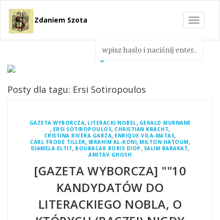
Zdaniem Szota
Toggle
navigat
Posty dla tagu: Ersi Sotiropoulos
,
,
GAZETA WYBORCZA
LITERACKI NOBEL
GERALD MURNANE
,
,
,
ERSI SOTIROPOULOS
CHRISTIAN KRACHT
,
,
CRISTINA RIVERA GARZA
ENRIQUE VILA-MATAS
,
,
,
CARL FRODE TILLER
IBRAHIM AL-KONI
MILTON HATOUM
,
,
,
DIAMELA ELTIT
BOUBACAR BORIS DIOP
SALIM BARAKAT
AMITAV GHOSH
[GAZETA WYBORCZA] ""10
KANDYDATÓW DO
LITERACKIEGO NOBLA, O